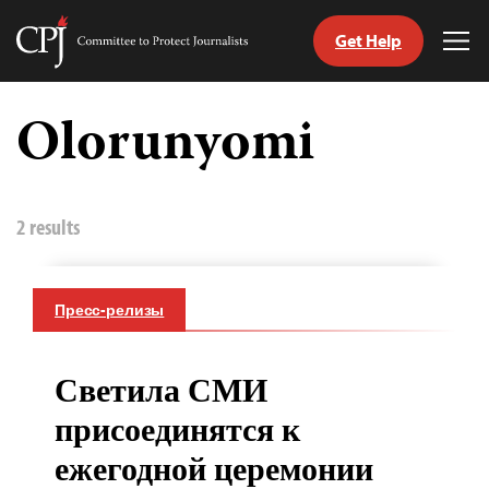
Get Help
Committee
Tog
to
Me
Skip
Protect
to
Olorunyomi
Journalists
content
tch
nguage
2 results
Пресс-релизы
Светила СМИ
присоединятся к
ежегодной церемонии