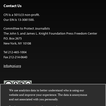
Contact Us
CPJ is a 501(c)3 non-profit.
Our EIN is 13-3081500.
Committee to Protect Journalists
The John S. and James L. Knight Foundation Press Freedom Center
P.O. Box 2675
New York, NY 10108
Tel 212-465-1004
Fax 212-214-0640
info@cpj.org
We use analytics data to better understand who is using our
website and improve your experience. The data is anonymous
Except where noted, text on this website is licensed under a
Creative
and not associated with you personally.
Commons Attribution-NonCommercial-NoDerivatives 4.0