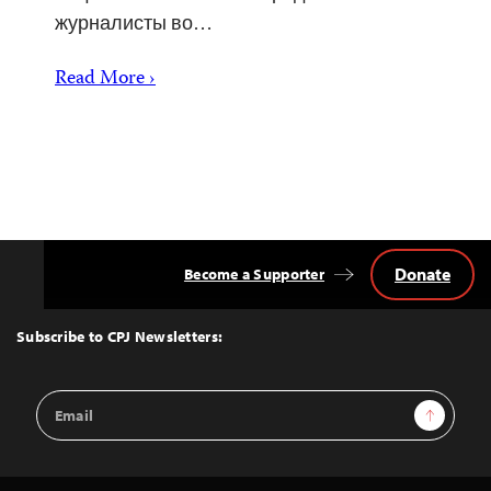
журналисты во…
Read More ›
Donate
Become a Supporter
Back
to
Top
Subscribe to CPJ Newsletters:
Email
Sign Up
Address