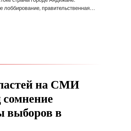
ое лоббирование, правительственная…
ластей на СМИ
д сомнение
ы выборов в