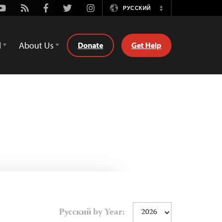
Youtube
Rss
Facebook
Twitter
Instagram
РУССКИЙ
Switch
Language
d
About Us
Donate
Get Help
Русский by Year: