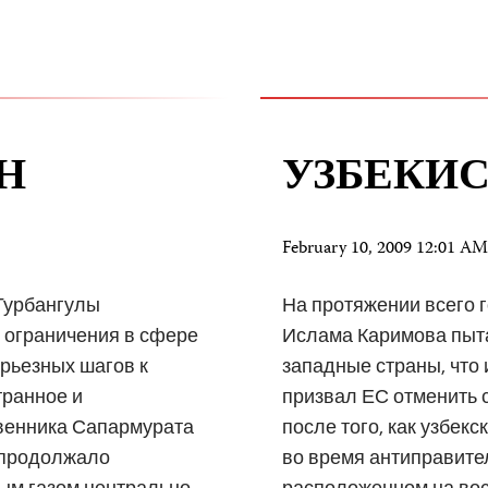
Н
УЗБЕКИ
February 10, 2009 12:01 A
 Гурбангулы
На протяжении всего 
ограничения в сфере
Ислама Каримова пыт
ерьезных шагов к
западные страны, что 
транное и
призвал ЕС отменить с
венника Сапармурата
после того, как узбек
, продолжало
во время антиправите
ым газом центрально-
расположенном на вос