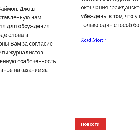
окончания гражданско
Саймон, Джош
убеждены в том, что у
оставленную нам
только один способ б
юля для обсуждения
де слова в
Read More ›
рны Вам за согласие
иты журналистов
енную озабоченность
вное наказание за
Новости