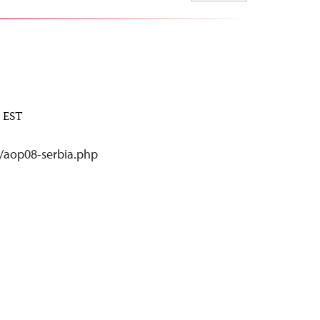
M EST
2/aop08-serbia.php