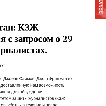
DONATE
тан: КЗЖ
я с запросом о 29
рналистах.
 EDT
: Джоель Саймон, Джош Фридман и я
едоставленную нам возможность
1 июля для обсуждения
тетом защиты журналистов (КЗЖ)
тов, убитых в течение и после