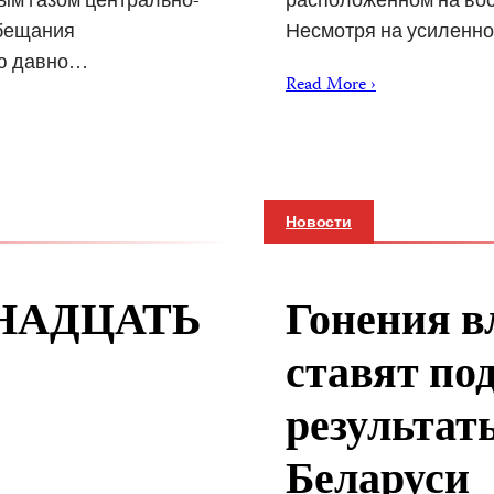
обещания
Несмотря на усиленн
ою давно…
Read More ›
Новости
НАДЦАТЬ
Гонения в
ставят по
результат
Беларуси