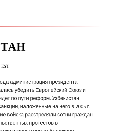
СТАН
M EST
года администрация президента
алась убедить Европейский Союз и
идет по пути реформ. Узбекистан
анкции, наложенные на него в 2005 г.
ские войска расстреляли сотни граждан
льственных протестов в
токе страны городе Андижане.