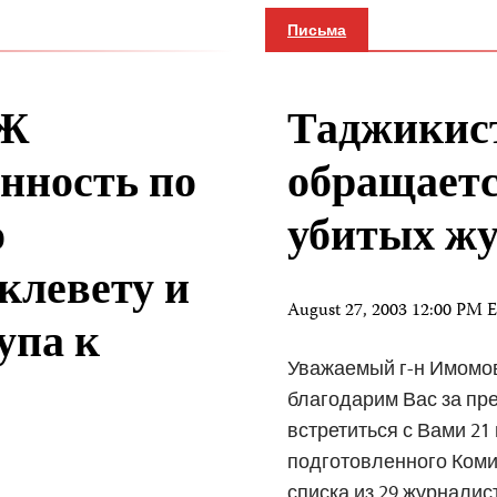
Письма
ЗЖ
Таджикис
нность по
обращаетс
о
убитых жу
клевету и
August 27, 2003 12:00 PM
упа к
Уважаемый г-н Имомов
благодарим Вас за пр
встретиться с Вами 2
подготовленного Коми
списка из 29 журналис