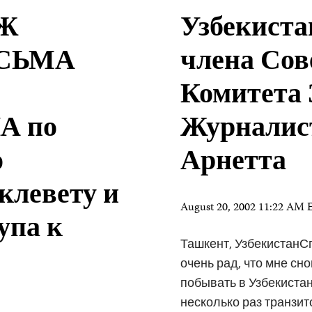
ЗЖ
Узбекиста
СЬМА
члена Сов
Комитета
А по
Журналис
о
Арнетта
клевету и
August 20, 2002 11:22 AM
упа к
Ташкент, УзбекистанС
очень рад, что мне сн
побывать в Узбекистан
несколько раз транзитом