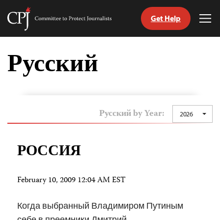
Get Help
Committee
Tog
to
Me
Skip
Protect
to
Русский
Journalists
content
tch
nguage
Русский by Year:
2026
РОССИЯ
February 10, 2009 12:04 AM EST
Когда выбранный Владимиром Путиным
себе в преемники Дмитрий