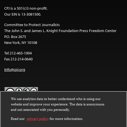
CPJ is a 501(c)3 non-profit.
Our EIN is 13-3081500.
Committee to Protect Journalists
The John S. and James L. Knight Foundation Press Freedom Center
P.O. Box 2675
New York, NY 10108
Tel 212-465-1004
Fax 212-214-0640
info@cpj.org
We use analytics data to better understand who is using our
website and improve your experience. The data is anonymous
Except where noted, text on this website is licensed under a
Creative
and not associated with you personally.
Commons Attribution-NonCommercial-NoDerivatives 4.0
International License
.
Read our
privacy policy
for more information.