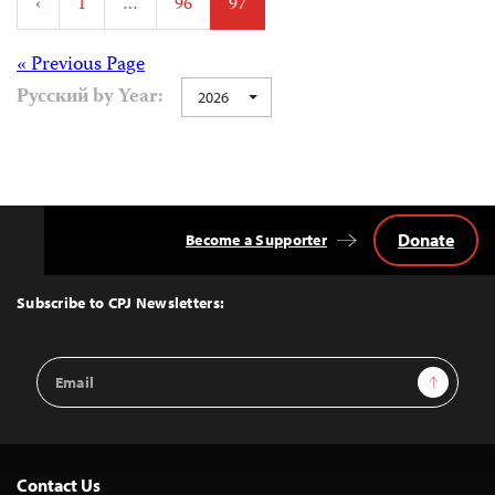
‹
1
…
96
97
pagination
Posts
« Previous Page
Русский by Year:
2026
navigation
Donate
Become a Supporter
Back
to
Top
Subscribe to CPJ Newsletters:
Email
Sign Up
Address
Contact Us