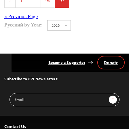
‹
1
…
96
97
pagination
Posts
« Previous Page
Русский by Year:
2026
navigation
Donate
Become a Supporter
Back
to
Top
Subscribe to CPJ Newsletters:
Email
Sign Up
Address
Contact Us