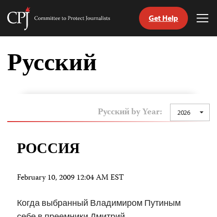
Get Help
Committee
Tog
to
Me
Skip
Protect
to
Русский
Journalists
content
tch
nguage
Русский by Year:
2026
РОССИЯ
February 10, 2009 12:04 AM EST
Когда выбранный Владимиром Путиным
себе в преемники Дмитрий