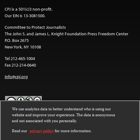
CPJ is a 501(c)3 non-profit.
Our EIN is 13-3081500.
Committee to Protect Journalists
The John S. and James L. Knight Foundation Press Freedom Center
P.O. Box 2675
New York, NY 10108
Tel 212-465-1004
Fax 212-214-0640
info@cpj.org
We use analytics data to better understand who is using our
website and improve your experience. The data is anonymous
Except where noted, text on this website is licensed under a
Creative
and not associated with you personally.
Commons Attribution-NonCommercial-NoDerivatives 4.0
International License
.
Read our
privacy policy
for more information.