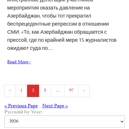
мероприятия оказать давление на
Азербайджан, чтобы тот прекратил
беспрецедентные репрессии в отношении
СМИ. «То, как Азербайджан обращается с
прессой, где по крайней мере 15 журналистов
ожидают суда по…
Read More ›
Posts
‹
1
2
3
…
97
›
pagination
Posts
« Previous Page
Next Page »
Русский by Year:
navigation