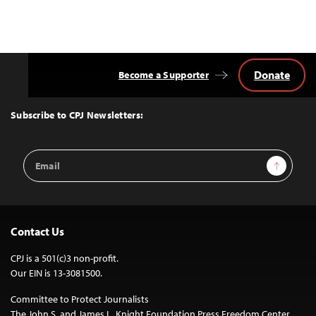
Donate
Become a Supporter
Back
to
Top
Subscribe to CPJ Newsletters:
Email
Sign Up
Address
Contact Us
CPJ is a 501(c)3 non-profit.
Our EIN is 13-3081500.
Committee to Protect Journalists
The John S. and James L. Knight Foundation Press Freedom Center