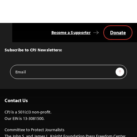
Donate
Become a Supporter
Back
to
Top
Subscribe to CPJ Newsletters:
Email
Sign Up
Address
Contact Us
CPJ is a 501(c)3 non-profit.
Our EIN is 13-3081500.
Committee to Protect Journalists
The John S. and James L. Knight Foundation Press Freedom Center