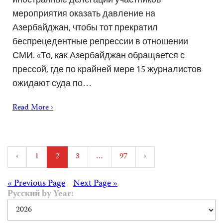
мероприятия оказать давление на
Азербайджан, чтобы тот прекратил
беспрецедентные репрессии в отношении
СМИ. «То, как Азербайджан обращается с
прессой, где по крайней мере 15 журналистов
ожидают суда по…
Read More ›
Posts
‹
1
2
3
…
97
›
pagination
Posts
« Previous Page
Next Page »
Русский by Year:
navigation