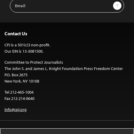
Email
Sign Up
Address
Contact Us
CPJ is a 501(c)3 non-profit.
Our EIN is 13-3081500.
Committee to Protect Journalists
The John S. and James L. Knight Foundation Press Freedom Center
P.O. Box 2675
New York, NY 10108
Tel 212-465-1004
Fax 212-214-0640
info@cpj.org