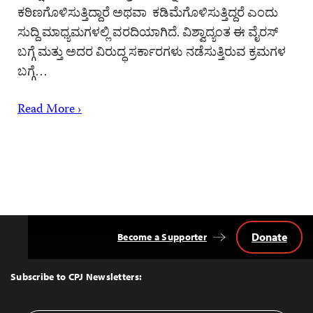
ಕಠಿಣಗೊಳಿಸುತ್ತಿದ್ದಾರೆ ಅಥವಾ ಕಡಿಮೆಗೊಳಿಸುತ್ತಿದ್ದರೆ ಎಂದು
ಸುದ್ದಿ ಮಾಧ್ಯಮಗಳಲ್ಲಿ ವರದಿಯಾಗಿದೆ. ವಿಶ್ವಾದ್ಯಂತ ಈ ವೈರಸ್
ಬಗ್ಗೆ ಮತ್ತು ಅದರ ವಿರುದ್ಧ ಸರ್ಕಾರಗಳು ನಡೆಸುತ್ತಿರುವ ಕ್ರಮಗಳ
ಬಗ್ಗೆ…
Read More ›
Donate
Become a Supporter
Back
to
Top
Subscribe to CPJ Newsletters: