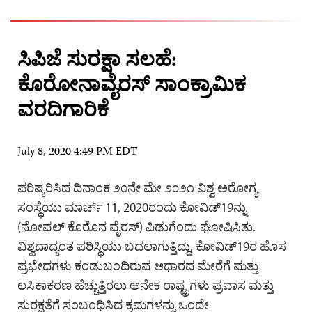
ಸಿಪಿಜೆ ಸುರಕ್ಷಾ ಸಲಹೆ:
ಕೊರೋನಾವೈರಸ್ ಸಾಂಕ್ರಾಮಿಕ
ವರದಿಗಾರಿಕೆ
July 8, 2020 4:49 PM EDT
ಪರಿಷ್ಕರಿಸಿದ ದಿನಾಂಕ ೨೦ನೇ ಮೇ ೨೦೨೧ ವಿಶ್ವ ಅರೋಗ್ಯ
ಸಂಸ್ಥೆಯು ಮಾರ್ಚ್ 11, 2020ರಂದು ಕೋವಿಡ್19ನ್ನು
(ನೋವಲ್ ಕೊರೊನ ವೈರಸ್) ಪಿಡುಗೆಂದು ಘೋಷಿಸಿತು.
ವಿಶ್ವದಾದ್ಯಂತ ಪರಿಸ್ಥಿಯು ಬದಲಾಗುತ್ತಿದ್ದು, ಕೋವಿಡ್19ರ ಹೊಸ
ಪ್ರಭೇಧಗಳು ಕಂಡುಬಂದಿರುವ ಆಧಾರದ ಮೇರೆಗೆ ಮತ್ತು
ಲಸಿಕಾಕರಣ ಹೆಚ್ಚುತ್ತಿರಲು ಅನೇಕ ರಾಷ್ಟ್ರಗಳು ಪ್ರವಾಸ ಮತ್ತು
ಸುರಕ್ಷತೆಗೆ ಸಂಬಂಧಿಸಿದ ಕ್ರಮಗಳನ್ನು ಒಂದೇ