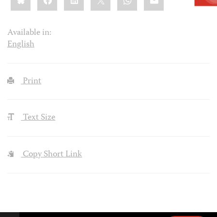
Available in:
English
Print
Text Size
Copy Short Link