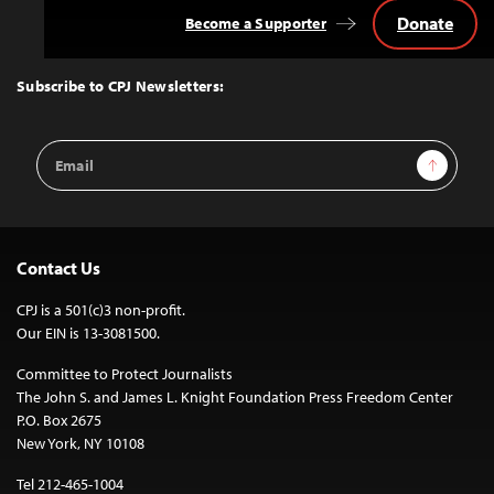
Donate
Become a Supporter
Back
to
Top
Subscribe to CPJ Newsletters:
Email
Sign Up
Address
Contact Us
CPJ is a 501(c)3 non-profit.
Our EIN is 13-3081500.
Committee to Protect Journalists
The John S. and James L. Knight Foundation Press Freedom Center
P.O. Box 2675
New York, NY 10108
Tel 212-465-1004