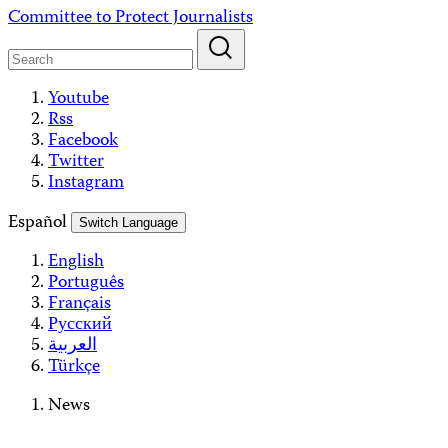
Skip
Committee to Protect Journalists
to
content
Youtube
Rss
Facebook
Twitter
Instagram
Español
Switch Language
English
Português
Français
Русский
العربية
Türkçe
News