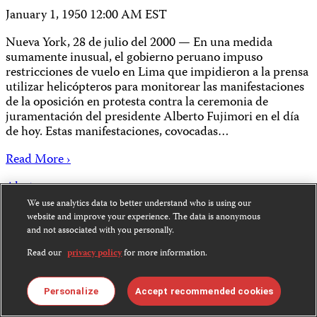
January 1, 1950 12:00 AM EST
Nueva York, 28 de julio del 2000 — En una medida
sumamente inusual, el gobierno peruano impuso
restricciones de vuelo en Lima que impidieron a la prensa
utilizar helicópteros para monitorear las manifestaciones
de la oposición en protesta contra la ceremonia de
juramentación del presidente Alberto Fujimori en el día
de hoy. Estas manifestaciones, covocadas…
Read More ›
Alertas
We use analytics data to better understand who is using our
website and improve your experience. The data is anonymous
Congreso deroga disposición
and not associated with you personally.
sobre desacato
Read our
privacy policy
for more information.
Personalize
Accept recommended cookies
January 1, 1950 12:00 AM EST