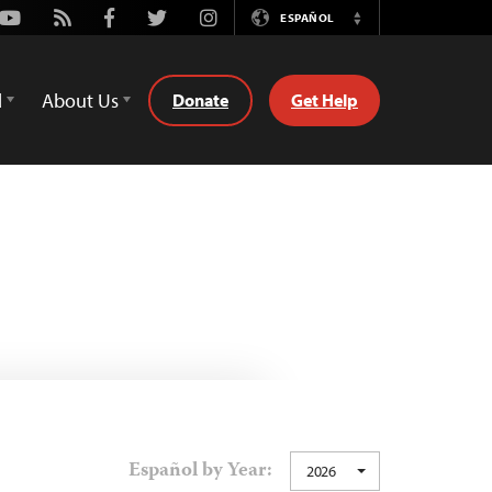
Youtube
Rss
Facebook
Twitter
Instagram
ESPAÑOL
Switch
Language
d
About Us
Donate
Get Help
Español by Year:
2026