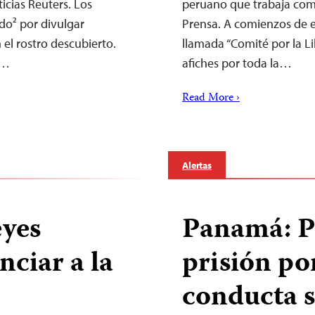
icias Reuters. Los
peruano que trabaja como
do² por divulgar
Prensa. A comienzos de 
el rostro descubierto.
llamada “Comité por la L
l…
afiches por toda la…
Read More ›
Alertas
eyes
Panamá: Pe
ciar a la
prisión po
conducta s