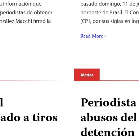
la información que
pasado domingo, 11 de jul
 periodistas de obtener
nordeste de Brasil. El Com
nzález Macchi firmó la
(CPJ, por sus siglas en in
Read More ›
Alertas
l
Periodista
ado a tiros
abusos del
detenció