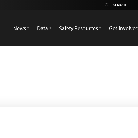
News
Data
Safety Resources
Get Involve