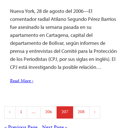
Nueva York, 28 de agosto del 2006—El
comentador radial Atilano Segundo Pérez Barrios
fue asesinado la semana pasada en su
apartamento en Cartagena, capital del
departamento de Bolívar, según informes de
prensa y entrevistas del Comité para la Protección
de los Periodistas (CPJ, por sus siglas en inglés). El
CPJ está investigando la posible relación…
Read More ›
Posts
‹
1
…
206
207
208
›
pagination
« Previous Page
Next Page »