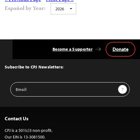
Posts
Español by Year:
2026
navigation
Donate
Become a Supporter
Back
to
Top
Subscribe to CPJ Newsletters:
Email
Sign Up
Address
Contact Us
CPJ is a 501(c)3 non-profit.
Our EIN is 13-3081500.