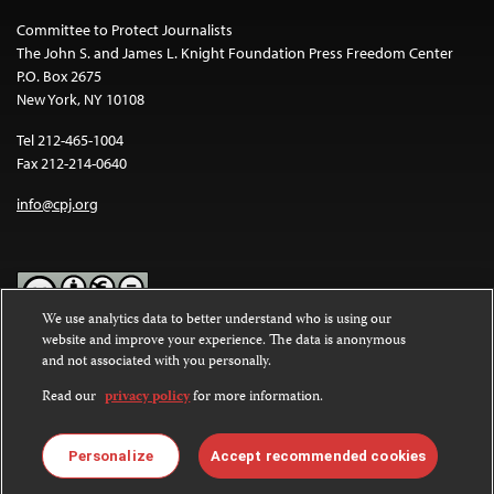
Committee to Protect Journalists
The John S. and James L. Knight Foundation Press Freedom Center
P.O. Box 2675
New York, NY 10108
Tel 212-465-1004
Fax 212-214-0640
info@cpj.org
We use analytics data to better understand who is using our
website and improve your experience. The data is anonymous
Except where noted, text on this website is licensed under a
Creative
and not associated with you personally.
Commons Attribution-NonCommercial-NoDerivatives 4.0
International License
.
Read our
privacy policy
for more information.
Images and other media are not covered by the Creative Commons
license. For more information about permissions, see our
FAQs
.
Personalize
Accept recommended cookies