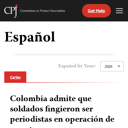
Get Help
Committee
Tog
to
Me
Skip
Protect
to
Español
Journalists
content
tch
guage
Español by Year:
2026
Cartas
Colombia admite que
soldados fingieron ser
periodistas en operación de