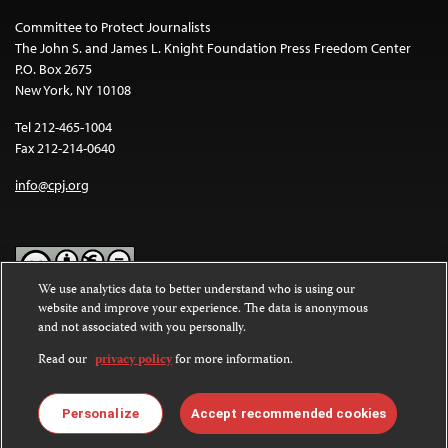
Committee to Protect Journalists
The John S. and James L. Knight Foundation Press Freedom Center
P.O. Box 2675
New York, NY 10108
Tel 212-465-1004
Fax 212-214-0640
info@cpj.org
We use analytics data to better understand who is using our
website and improve your experience. The data is anonymous
Except where noted, text on this website is licensed under a
Creative
and not associated with you personally.
Commons Attribution-NonCommercial-NoDerivatives 4.0
International License
.
Read our
privacy policy
for more information.
Images and other media are not covered by the Creative Commons
license. For more information about permissions, see our
FAQs
.
Personalize
Accept recommended cookies