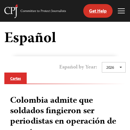
Get Help
Committee
Tog
to
Me
Skip
Protect
to
Español
Journalists
content
tch
guage
Español by Year:
2026
Cartas
Colombia admite que
soldados fingieron ser
periodistas en operación de