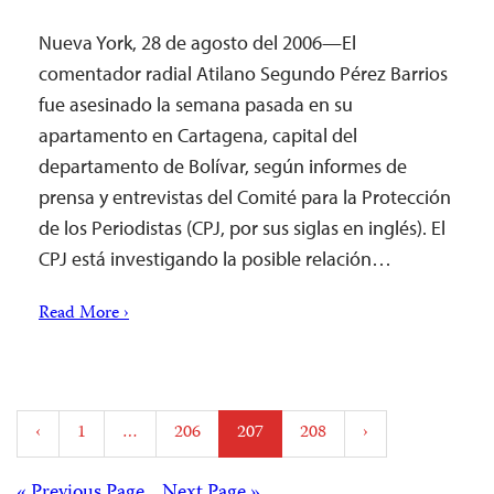
Nueva York, 28 de agosto del 2006—El
comentador radial Atilano Segundo Pérez Barrios
fue asesinado la semana pasada en su
apartamento en Cartagena, capital del
departamento de Bolívar, según informes de
prensa y entrevistas del Comité para la Protección
de los Periodistas (CPJ, por sus siglas en inglés). El
CPJ está investigando la posible relación…
Read More ›
Posts
‹
1
…
206
207
208
›
pagination
« Previous Page
Next Page »