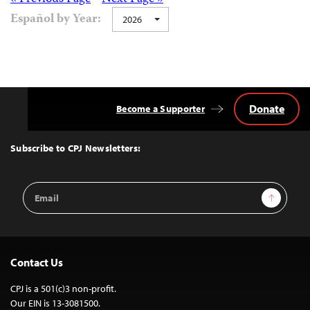
Posts
Español by Year:
2026
navigation
Donate
Become a Supporter
Back
to
Top
Subscribe to CPJ Newsletters:
Email
Sign Up
Address
Contact Us
CPJ is a 501(c)3 non-profit.
Our EIN is 13-3081500.