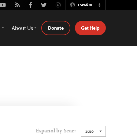
Youtube
Rss
Facebook
Twitter
Instagram
ESPAÑOL
Switch
Language
d
About Us
Donate
Get Help
Español by Year:
2026