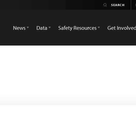
News
Data
Safety Resources
Get Involve