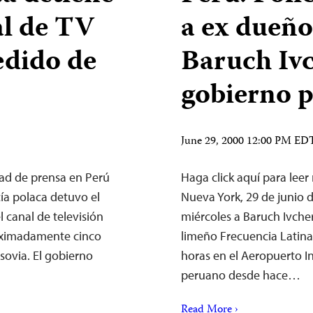
al de TV
a ex dueño
edido de
Baruch Ivc
gobierno 
June 29, 2000 12:00 PM ED
rtad de prensa en Perú
Haga click aquí para leer
ía polaca detuvo el
Nueva York, 29 de junio 
l canal de televisión
miércoles a Baruch Ivcher
roximadamente cinco
limeño Frecuencia Latin
sovia. El gobierno
horas en el Aeropuerto In
peruano desde hace…
Read More ›