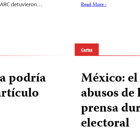
s FARC detuvieron…
Read More ›
Cartas
a podría
México: el
artículo
abusos de 
prensa du
electoral