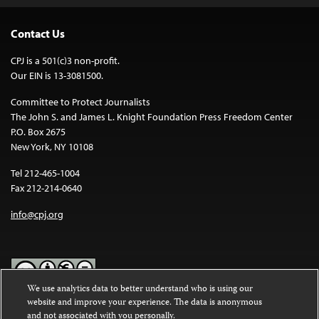
Contact Us
CPJ is a 501(c)3 non-profit.
Our EIN is 13-3081500.
Committee to Protect Journalists
The John S. and James L. Knight Foundation Press Freedom Center
P.O. Box 2675
New York, NY 10108
Tel 212-465-1004
Fax 212-214-0640
info@cpj.org
We use analytics data to better understand who is using our
website and improve your experience. The data is anonymous
Except where noted, text on this website is licensed under a
Creative
and not associated with you personally.