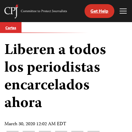
Get Help
Committee
Tog
to
Me
Skip
Protect
Cartas
to
Journalists
content
Liberen a todos
tch
guage
los periodistas
encarcelados
ahora
March 30, 2020 12:02 AM EDT
Share