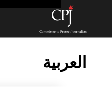
Ski
t
conten
Committee
to
Protect
Journalists
العربية