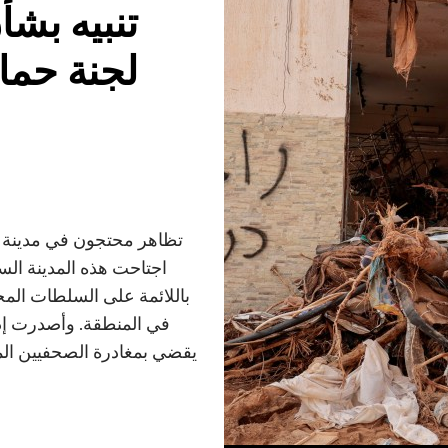
تنبيه بش
لجنة حما
تظاهر محتجون في مدينة درن
اجتاحت هذه المدينة السا
باللائمة على السلطات المح
يقضي بمغادرة الصحفيين المح