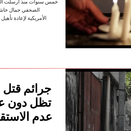
خمس سنوات منذ أرسلت الس
الصحفي جمال خاشقجي.
الأمريكية لإعادة تأهيل 
جرائم قتل 
تظل دون ع
عدم الاستق