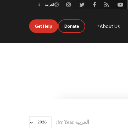
Instagram
Twitter
Facebook
Rss
Youtube
العربية
Switch
Language
About Us
Get Help
Donate
العربية by Year: