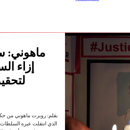
ماهوني: س
إزاء ال
لتحقي
بقلم: روبرت ماهوني من حكو
الذي انتقلت عبره السلطات 