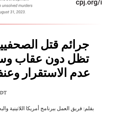
جرائم قتل الصحفيي
تظل دون عقاب وس
عدم الاستقرار وعن
 EDT
بقلم: فريق العمل ببرنامج أمريكا اللاتينية وال