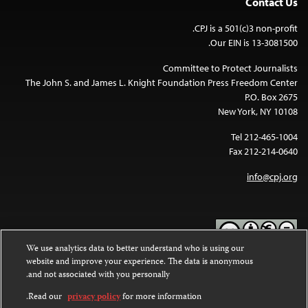
Contact Us
CPJ is a 501(c)3 non-profit.
Our EIN is 13-3081500.
Committee to Protect Journalists
The John S. and James L. Knight Foundation Press Freedom Center
P.O. Box 2675
New York, NY 10108
Tel 212-465-1004
Fax 212-214-0640
info@cpj.org
We use analytics data to better understand who is using our
website and improve your experience. The data is anonymous
Except where noted, text on this website is licensed under a
Creative
and not associated with you personally.
Commons Attribution-NonCommercial-NoDerivatives 4.0
.
International License
Read our
privacy policy
for more information.