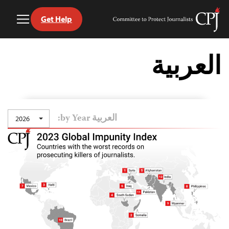
Get Help
Toggle
Committee
Menu
to
Ski
Protect
t
العربية
Journalists
conten
العربية by Year:
2026