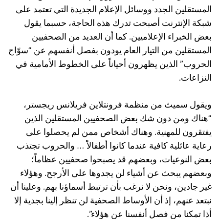
المستقلين الجدد ووسائل الإعلام الجديدة التي تعتمد على
شبكة الإنترنت أصبحت تدرك هذه الحاجة، حسبما يقول
بعض الخبراء الإعلاميين. كما أن العديد من الصحفيين
المستقلين من التيار العام يودون بفصل أنفسهم عن “سوّاح
الحروب” الذين يظهرون أحياناً على الخطوط الأمامية في
النزاعات.
ويقول سميث من منظمة فرونتلاين فريلانس ريجستر،
“هناك ومن دون شك بعض الصحفيين المستقلين الذين
يفتقرون للمهنية. وهناك أشخاص ممن لم يحصلوا على
رعاية عائلية كافية عندما كانوا أطفالاً … والحروب تجتذب
بعض النوعيات، وبعضهم قد يصبحوا صحفيين عظاماً؛
وبعضهم يبحث عن أشياء لن يجدوها على الأرجح. وهؤلاء
غير جادين، ونحن لا نرغب بأن ترتبط أسماؤنا بهم. وعلينا أن
نبتعد عنهم، إذ أن الأوساط الصحفية لن تنظر إلينا بجدية إلا
أذا تمكنا من فصل أنفسنا عن هؤلاء”.