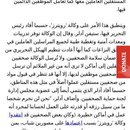
المستقلين العاملين معها كما تعامل الموظفين الدائمين
فيها.
وينطبق هذا الأمر على وكالة ‘رويترز’، حسبما أفاد رئيس
التحرير فيها، ستيفن آدلر. وقال إن الوكالة توفر تدريبات
ومعدات أمنية وتغطية طبية لجميع المراسلين العاملين في
مناطق النزاعات كما أنها أعادت تنظيم الهيكل التحريري من
DONATE
أجل ضمان سلامة الصحفيين. ولا تُرسل الوكالة صحفيين
مستقلين إلى أماكن لا ترى أنه من غير الملائم أن ترسل
إليها صحفيين موظفين لديها، إلا أنها قد تنظر في قبول مواد
من صحفيين مستقلين عملوا أصلاً في مثل هذه المناطق،
حسبما أفاد آدلر الذي ينتمي أيضاً إلى عضوية مجلس إدارة
لجنة حماية الصحفيين. وأضاف آدلر، “نحن لن نحرم شخصا
ما من سبيل رزقه أو قدرته على العمل لحسابنا لمجرد أنه
عمل في أماكن خطيرة. (وكان بعض الصحفيين قد
انتقدوا
وكالة ‘رويترز’ بسبب
اعتمادها
على مصورين شباب، بمن