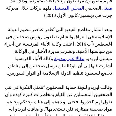
فيهم مصورون مرتبطون مع جماعات متمردة، وذلك بعد
مقتل
الصحفي
المحلي المستقل
ملهم بركات خلال معركة
جرت في ديسمبر/كانون الأول 2013.)
وبعد انتشار مقاطع الفيديو التي تُظهر عناصر تنظيم الدولة
الإسلامية في العراق والشام يقطعون رؤوس صحفيين في
أغسطس/آب 2014، أعلنت وكالة الأنباء الفرنسية عن أجزاء
من سياستها الأمنية. ونشرت مديرة الأخبار في الوكالة،
ميشيل ليريدو،
مقالا على مدونة
وكالة الأنباء الفرنسية
أشارت فيها إلى أن الوكالة لن ترسل صحفيين إلى مناطق
تخضع لسيطرة تنظيم الدولة الإسلامية أو الثوار السوريين.
وقالت ليريدو للجنة حماية الصحفيين “تتمثل الفكرة في ثني
الصحفيين المحتملين عن القيام بمخاطرات كبيرة كهذه وأن
نقول لهم ‘احذروا، فحتى لو ذهبتم إلى هناك وحدكم وجلبتم
مواد صحفية ممتازة، فلن نستخدمها'”. وأضافت ليريدو أنه