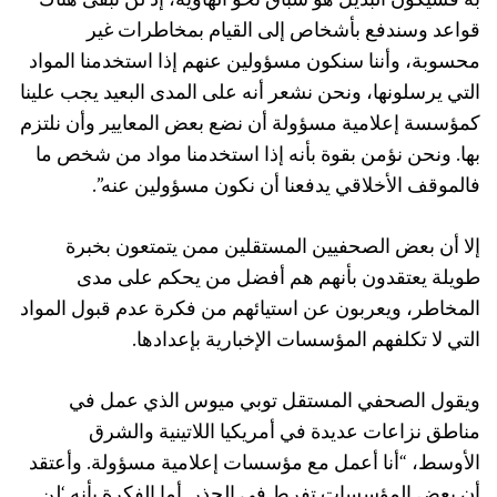
به فسيكون البديل هو سباق نحو الهاوية، إذ لن تبقى هناك
قواعد وسندفع بأشخاص إلى القيام بمخاطرات غير
محسوبة، وأننا سنكون مسؤولين عنهم إذا استخدمنا المواد
التي يرسلونها، ونحن نشعر أنه على المدى البعيد يجب علينا
كمؤسسة إعلامية مسؤولة أن نضع بعض المعايير وأن نلتزم
بها. ونحن نؤمن بقوة بأنه إذا استخدمنا مواد من شخص ما
فالموقف الأخلاقي يدفعنا أن نكون مسؤولين عنه”.
إلا أن بعض الصحفيين المستقلين ممن يتمتعون بخبرة
طويلة يعتقدون بأنهم هم أفضل من يحكم على مدى
المخاطر، ويعربون عن استيائهم من فكرة عدم قبول المواد
التي لا تكلفهم المؤسسات الإخبارية بإعدادها.
ويقول الصحفي المستقل توبي ميوس الذي عمل في
مناطق نزاعات عديدة في أمريكيا اللاتينية والشرق
الأوسط، “أنا أعمل مع مؤسسات إعلامية مسؤولة. وأعتقد
أن بعض المؤسسات تفرط في الحذر. أما الفكرة بأنه ‘لن