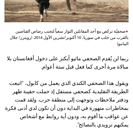
صحفيّة تركض مع أحد المقاتلين الثوار سعياً لتجنب رصاص القناصين
بالقرب من حلب في سوريا، 10 أكتوبر/تشرين الأول 2014. (رويترز/ جلال
المامو)
ربما لن يُقدِم الصحفي ماثيو آيكنز على دخول أفغانستان بلا
مبالاة مرة أخرى كما فعل قبل ستة أعوام.
ويقول هذا الصحفي الكندي الذي يعمل من كابول، “اتبعت
الطريقة التقليدية كصحفي مستقل إذ حملت حقيبة ظهر
ودفتر ملاحظات وتوجهت إلى منطقة حرب. ولقد قمت
بمخاطرات متهورة في البداية دون أن تكون لدي أدنى فكرة
عن عواقب ما أقوم به، ودون أية روابط مع أشخاص
يمكنهم تزويدي بالنصائح”.