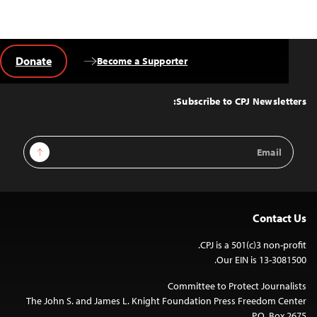
Donate
Become a Supporter
Back
to
Top
Subscribe to CPJ Newsletters:
Email
Sign Up
Address
Contact Us
CPJ is a 501(c)3 non-profit.
Our EIN is 13-3081500.
Committee to Protect Journalists
The John S. and James L. Knight Foundation Press Freedom Center
P.O. Box 2675