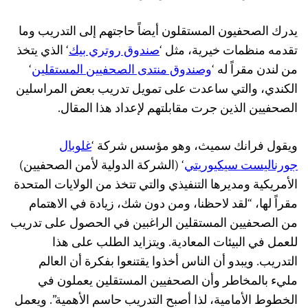
يدرك الصحفيون المستقلون أيضاً حاجتهم إلى التدريب وما
تقدمه منظمات خيرية، مثل ‘
صندوق روتري بيك
‘ الذي يتخذ
من لندن مقراً له ‘
وصندوق منتدى الصحفيين المستقلين
‘
الكندي، والتي ساعدت على تمويل تدريب بعض المراسلين
الصحفيين الذين جرت مقابلتهم لإعداد هذا المقال.
ويقول فرانك سميث، وهو مؤسس شركة ‘
غلوبال
جورناليست سيكيوريتي
‘ (الشركة الدولية لأمن الصحفيين)
الأمريكية ومديرها التنفيذي والتي تتخذ من الولايات المتحدة
مقراً لها، “لقد لاحظنا، ومن دون شك، زيادة في الاهتمام
من الصحفيين المستقلين الراغبين في الحصول على تدريب
للعمل في البيئات المعادية. ويتزايد الطلب على هذا
التدريب. ويبدو أن الناس أخذوا يقتنعوا بفكرة أن العالم
مليء بالمخاطر وأن الصحفيين المستقلين يعملون في
الخطوط الأمامية، لذا أصبح التدريب حاسم الأهمية”. ويعمل