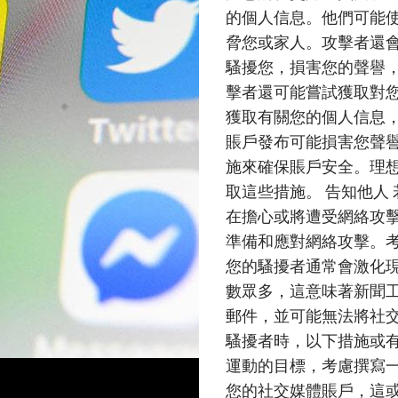
的個人信息。他們可能
脅您或家人。攻擊者還
騷擾您，損害您的聲譽，
擊者還可能嘗試獲取對
獲取有關您的個人信息
賬戶發布可能損害您聲
施來確保賬戶安全。理
取這些措施。 告知他人
在擔心或將遭受網絡攻
準備和應對網絡攻擊。考
您的騷擾者通常會激化
數眾多，這意味著新聞
郵件，並可能無法將社
騷擾者時，以下措施或有
運動的目標，考慮撰寫
您的社交媒體賬戶，這