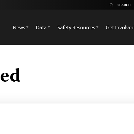
News
Data
Safety Resources
Get Involve
zed