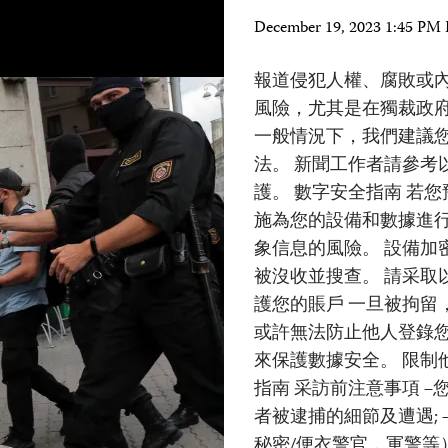
December 19, 2023 1:45 PM
報道侵犯人權、腐敗或
風險，尤其是在獨裁政府
一般情況下，我們建議
法。 新聞工作者請參考
護。 數字安全指南 若
施為您的設備和數據進
象信息的風險。 設備加
被沒收並搜查。 請采取
護您的賬戶 一旦被拘留
或許無法防止他人登錄
來保護數據安全。 限制
指南 采訪前注意事項 –
者被逮捕的細節及遭遇;
秘密/便衣警官，軍警等）