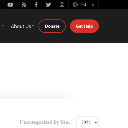
Youtube
Rss
Facebook
Twitter
Instagram
中文
Switch
Language
d
About Us
Donate
Get Help
Uncategorized by Year: