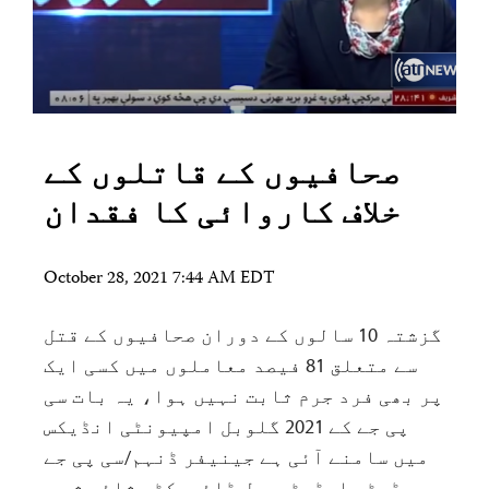
صحافیوں کے قاتلوں کے
خلاف کاروائی کا فقدان
October 28, 2021 7:44 AM EDT
گزشتہ 10 سالوں کے دوران صحافیوں کے قتل
سے متعلق 81 فیصد معاملوں میں کسی ایک
پر بھی فرد جرم ثابت نہیں ہوا، یہ بات سی
پی جے کے 2021 گلوبل امپیونٹی انڈیکس
میں سامنے آئی ہے جینیفر ڈنہم/سی پی جے
ڈپٹی ایڈیٹوریل ڈائریکٹر شائع شدہ