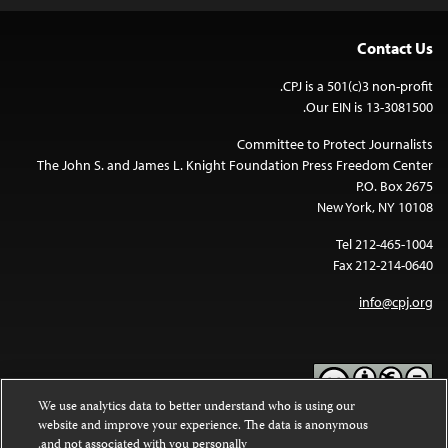
Contact Us
CPJ is a 501(c)3 non-profit.
Our EIN is 13-3081500.
Committee to Protect Journalists
The John S. and James L. Knight Foundation Press Freedom Center
P.O. Box 2675
New York, NY 10108
Tel 212-465-1004
Fax 212-214-0640
info@cpj.org
We use analytics data to better understand who is using our
website and improve your experience. The data is anonymous
Except where noted, text on this website is licensed under a
Creative
and not associated with you personally.