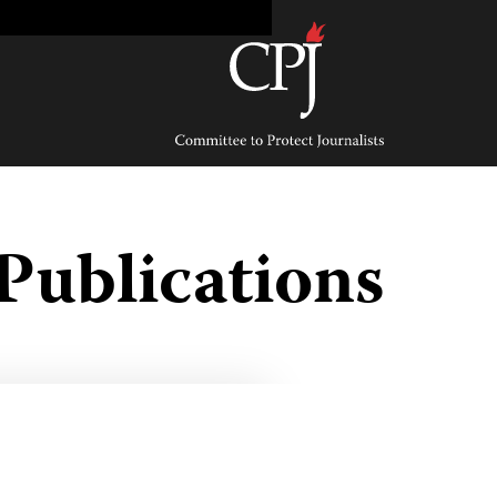
Ski
t
conten
Committee
to
Protect
Journalists
Publications