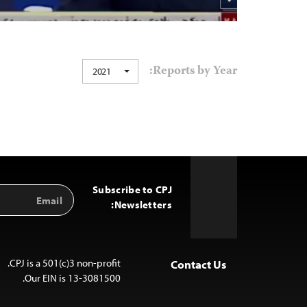
Reports by Year:
2021
Subscribe to CPJ
Email
Back
Address
Newsletters:
to
Top
CPJ is a 501(c)3 non-profit.
Contact Us
Our EIN is 13-3081500.