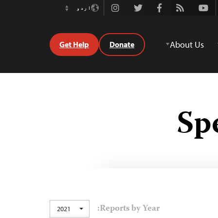
Instagram
Twitter
Facebook
Rss
Youtube
اردو
Switch
Language
About Us
Get Help
Donate
Sp
Reports by Year:
2021