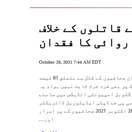
 قاتلوں کے خلاف
روائی کا فقدان
October 28, 2021 7:44 AM EDT
گزشتہ 10 سالوں کے دوران صحافیوں کے قتل سے متعلق 81 فیصد
 پر بھی فرد جرم ثابت نہیں ہوا، یہ
ات سی پی جے کے 2021 گلوبل امپیونٹی انڈیکس میں سامنے
سی پی جے ڈپٹی ایڈیٹوریل ڈائریکٹر
شائع شدہ بتاریخ 28 اکتوبر 2021 صحافیوں کے پر اسرار
اور…