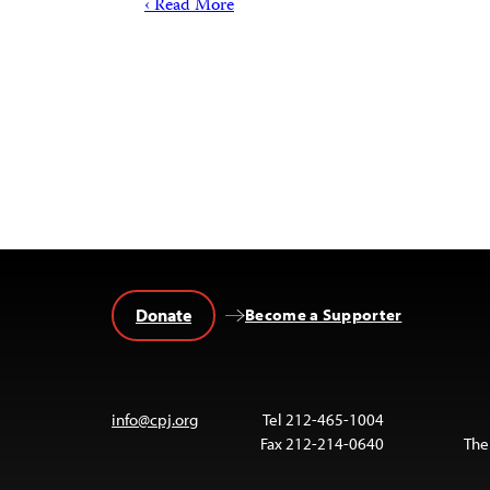
Read More ›
Donate
Become a Supporter
info@cpj.org
Tel 212-465-1004
Fax 212-214-0640
The