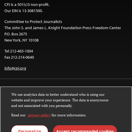
CPJ is a 501(c)3 non-profit.
Our EIN is 13-3081500.
Committee to Protect Journalists
The John S. and James L. Knight Foundation Press Freedom Center
P.O. Box 2675
New York, NY 10108
Tel 212-465-1004
Fax 212-214-0640
info@cpj.org
We use analytics data to better understand who is using our
website and improve your experience. The data is anonymous
and not associated with you personally.
Except where noted, text on this website is licensed under a
Creative
Commons Attribution-NonCommercial-NoDerivatives 4.0 International
Read our
privacy policy
for more information.
License
.
Images and other media are not covered by the Creative Commons license.
Personalize
Accept recommended cookies