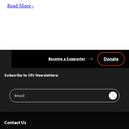
Read More ›
Donate
Become a Supporter
Back
to
Top
Subscribe to CPJ Newsletters:
Email
Sign Up
Address
Contact Us