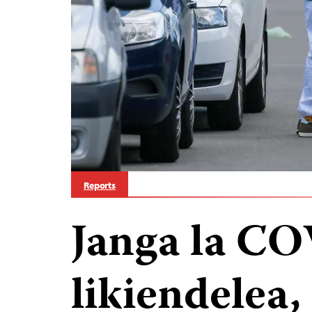
Reports
Janga la C
likiendelea