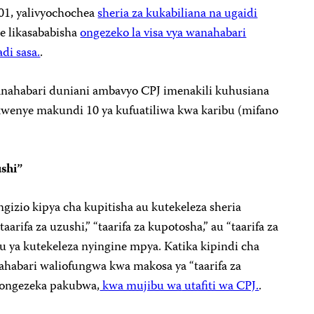
01, yalivyochochea
sheria za kukabiliana na ugaidi
e likasababisha
ongezeko la visa vya wanahabari
di sasa.
.
anahabari duniani ambavyo CPJ imenakili kuhusiana
kwenye makundi 10 ya kufuatiliwa kwa karibu (mifano
ushi”
singizio kipya cha kupitisha au kutekeleza sheria
rifa za uzushi,” “taarifa za kupotosha,” au “taarifa za
bu ya kutekeleza nyingine mpya. Katika kipindi cha
nahabari waliofungwa kwa makosa ya “taarifa za
meongezeka pakubwa,
kwa mujibu wa
utafiti wa CPJ.
.