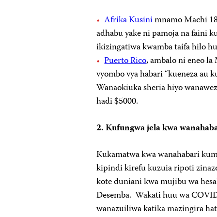
Afrika Kusini
mnamo Machi 18 il
adhabu yake ni pamoja na faini k
ikizingatiwa kwamba taifa hilo
Puerto Rico
, ambalo ni eneo la
vyombo vya habari “kueneza au ku
Wanaokiuka sheria hiyo wanaweza 
hadi $5000.
2. Kufungwa jela kwa wanahaba
Kukamatwa kwa wanahabari kume
kipindi kirefu kuzuia ripoti zinaz
kote duniani kwa mujibu wa hesa
Desemba. Wakati huu wa COVID-1
wanazuiliwa katika mazingira hat