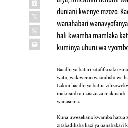
LinkedIn
duniani kwenye mzozo. Kadh
X
wanahabari wanavyofanya
WhatsApp
hali kwamba mamlaka kat
Email
kuminya uhuru wa vyombo 
Baadhi ya hatari zitafifia siku z
watu, wakiwemo waandishi wa hab
Lakini baadhi ya hatua zilizowe
makusudi au zisizo za makusudi 
wanasema.
Kuna uwezekano kwamba hatua zil
zitabadilisha kazi ya uanahabari k