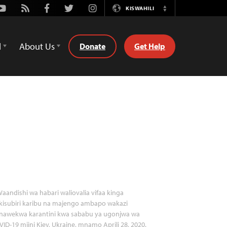
Youtube
Rss
Facebook
Twitter
Instagram
KISWAHILI
Switch
Language
d
About Us
Donate
Get Help
aandishi wa habari waliovalia vifaa kinga
kisubiri karibu na majengo ambapo wakazi
nawekwa karantini kwa sababu ya ugonjwa wa
ID-19 mjini Kiev, Ukraine, mnamo Aprili 28, 2020.