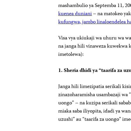
mashambulio ya Septemba 11, 20
kuenea duniani
– na matokeo yak
kufungwa, jambo linaloendelea ha
Visa vya ukiukaji wa uhuru wa w
na janga hili vinaweza kuwekwa 
imetolewa):
1. Sheria dhidi ya “taarifa za uz
Janga hili limezipatia serikali ki
zinazoharamisha usambazaji wa “taa
uongo” – na kuzipa serikali saba
miaka saba iliyopita, idadi ya wa
uzushi” au “taarifa za uongo” i