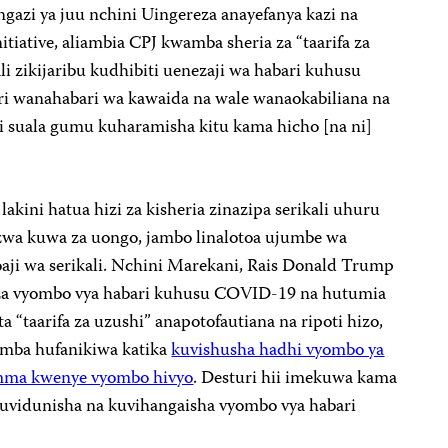
 ngazi ya juu nchini Uingereza anayefanya kazi na
itiative, aliambia CPJ kwamba sheria za “taarifa za
li zikijaribu kudhibiti uenezaji wa habari kuhusu
hiri wanahabari wa kawaida na wale wanaokabiliana na
“Ni suala gumu kuharamisha kitu kama hicho [na ni]
 lakini hatua hizi za kisheria zinazipa serikali uhuru
ezwa kuwa za uongo, jambo linalotoa ujumbe wa
ji wa serikali. Nchini Marekani, Rais Donald Trump
 za vyombo vya habari kuhusu COVID-19 na hutumia
 “taarifa za uzushi” anapotofautiana na ripoti hizo,
mba hufanikiwa katika
kuvishusha hadhi vyombo ya
umma kwenye vyombo hivyo
. Desturi hii imekuwa kama
uvidunisha na kuvihangaisha vyombo vya habari