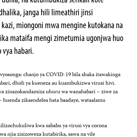
alika, janga hili limeathiri jinsi
 kazi, miongoni mwa mengine kutokana na
ika mataifa mengi zimetumia ugonjwa huo
vya habari.
inavyosonga: chanjo ya COVID-19 bila shaka itawakinga
ari, dhidi ya kueneza au kuambukizwa virusi hivi.
kwa zinazokandamiza uhuru wa wanahabari – ziwe za
– huenda zikaendelea hata baadaye, wataalamu
izochukuliwa kwa sababu ya virusi vya corona
wa njia zisizoweza kutabirika, sawa na vile