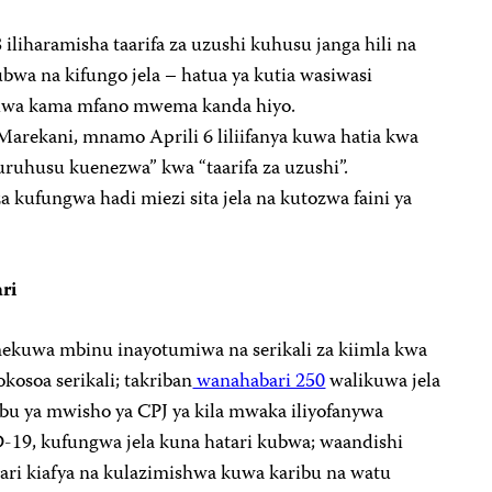
iharamisha taarifa za uzushi kuhusu janga hili na
ubwa na kifungo jela – hatua ya kutia wasiwasi
 huwa kama mfano mwema kanda hiyo.
 Marekani, mnamo Aprili 6 liliifanya kuwa hatia kwa
ruhusu kuenezwa” kwa “taarifa za uzushi”.
kufungwa hadi miezi sita jela na kutozwa faini ya
ri
kuwa mbinu inayotumiwa na serikali za kiimla kwa
okosoa serikali; takriban
wanahabari 250
walikuwa jela
bu ya mwisho ya CPJ ya kila mwaka iliyofanywa
9, kufungwa jela kuna hatari kubwa; waandishi
ari kiafya na kulazimishwa kuwa karibu na watu