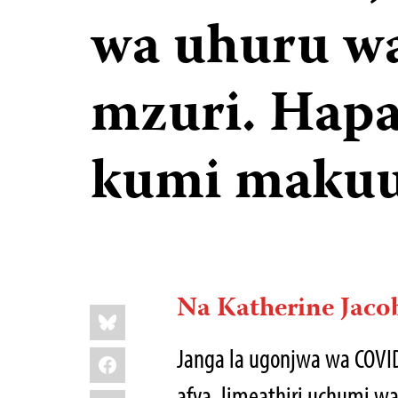
wa uhuru wa
mzuri. Hap
kumi maku
Na Katherine Jaco
Share
Bluesky
this:
Janga la ugonjwa wa COVI
Facebook
afya, limeathiri uchumi wa