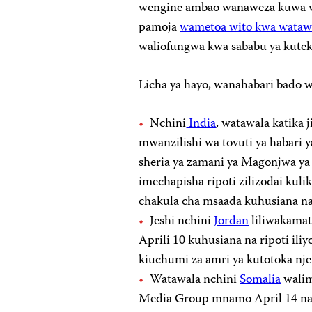
wengine ambao wanaweza kuwa 
pamoja
wametoa wito kwa watawa
waliofungwa kwa sababu ya kuteke
Licha ya hayo, wanahabari bado
Nchini
India
, watawala katika
mwanzilishi wa tovuti ya habari 
sheria ya zamani ya Magonjwa ya 
imechapisha ripoti zilizodai kul
chakula cha msaada kuhusiana na 
Jeshi nchini
Jordan
liliwakama
Aprili 10 kuhusiana na ripoti il
kiuchumi za amri ya kutotoka nje
Watawala nchini
Somalia
walim
Media Group mnamo April 14 na