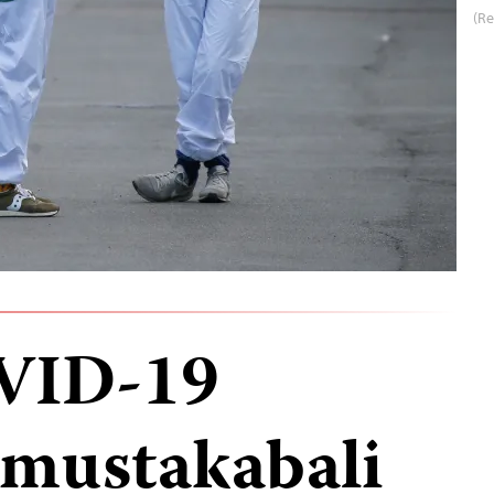
(Re
OVID-19
, mustakabali