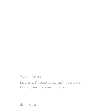
Available in:
English
,
Русский
,
العربية
,
Français
,
Português
,
Español
,
Hausa
Print