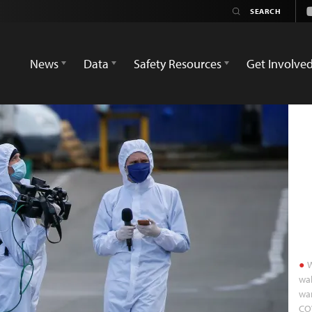
News
Data
Safety Resources
Get Involve
W
wa
wa
COV