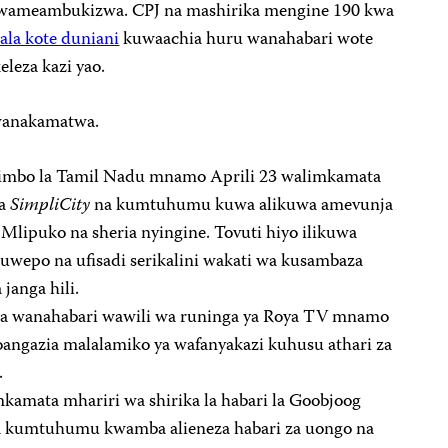
wameambukizwa. CPJ na mashirika mengine 190 kwa
la kote duniani
kuwaachia huru wanahabari wote
leza kazi yao.
 wanakamatwa.
 jimbo la Tamil Nadu mnamo Aprili 23 walimkamata
ya
SimpliCity
na kumtuhumu kuwa alikuwa amevunja
Mlipuko na sheria nyingine. Tovuti hiyo ilikuwa
ikuwepo na ufisadi serikalini wakati wa kusambaza
janga hili.
ta wanahabari wawili wa runinga ya Roya TV mnamo
iyoangazia malalamiko ya wafanyakazi kuhusu athari za
.
kamata mhariri wa shirika la habari la Goobjoog
 kumtuhumu kwamba alieneza habari za uongo na