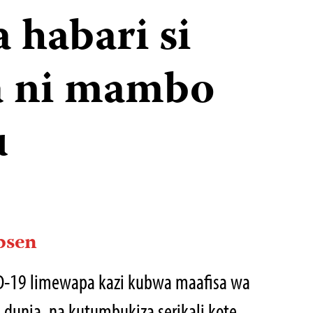
 habari si
a ni mambo
u
bsen
D-19 limewapa kazi kubwa maafisa wa
 dunia, na kutumbukiza serikali kote