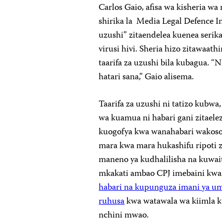
Carlos Gaio, afisa wa kisheria wa
shirika la Media Legal Defence In
uzushi” zitaendelea kuenea serika
virusi hivi. Sheria hizo zitawaat
taarifa za uzushi bila kubagua. 
hatari sana,” Gaio alisema.
Taarifa za uzushi ni tatizo kubwa,
wa kuamua ni habari gani zitael
kuogofya kwa wanahabari wakosoa
mara kwa mara hukashifu ripoti
maneno ya kudhalilisha na kuwaita
mkakati ambao CPJ imebaini kwa
habari na kupunguza imani ya 
ruhusa
kwa watawala wa kiimla k
nchini mwao.