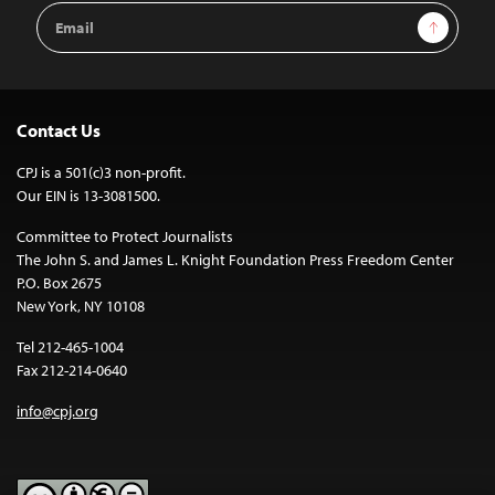
Email
Sign Up
Address
Contact Us
CPJ is a 501(c)3 non-profit.
Our EIN is 13-3081500.
Committee to Protect Journalists
The John S. and James L. Knight Foundation Press Freedom Center
P.O. Box 2675
New York, NY 10108
Tel 212-465-1004
Fax 212-214-0640
info@cpj.org