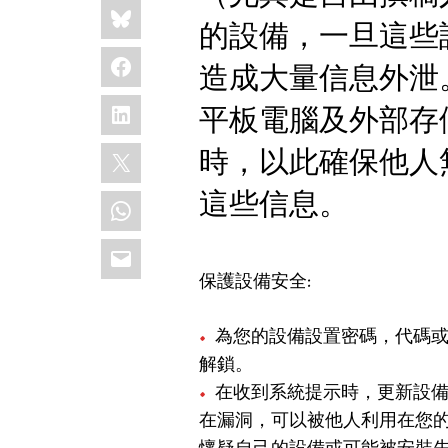
Share
Bluesky
this:
的設備，一旦這些
Facebook
造成大量信息外泄
LinkedIn
平板電腦及外部存
X
時，以此確保他人
這些信息。
WhatsApp
Email
保護設備安全:
為您的設備設置密碼，代碼
解鎖。
在收到系統提示時，更新設
在漏洞，可以被他人利用在您