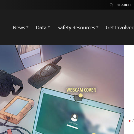
News
Data
Safety Resources
Get Involve
A