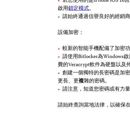
若您使用的是iPhone iO
啟用
鎖定模式
。
請始終通過信譽良好的經銷
設備加密：
較新的智能手機配備了加密
請使用Bitlocker為Windo
費的Veracrypt軟件為硬盤
創建一個獨特的長密碼是加
更長、更
複
雜的密碼。
請注意，知道您密碼或有力
請始終查詢當地法律，以確保