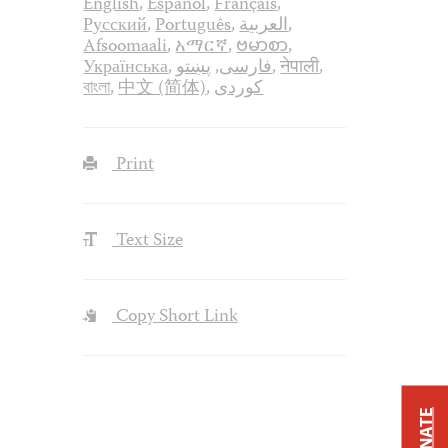
English
,
Español
,
Français
,
Русский
,
Português
,
العربية
,
Afsoomaali
,
አማርኛ
,
ဗမာစာ
,
Українська
,
پښتو
,
فارسی
,
नेपाली
,
বাংলা
,
中文 (简体)
,
کوردی
Print
Text Size
Copy Short Link
DONATE