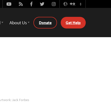
Youtube
Rss
Facebook
Twitter
Instagram
中文
Switch
Language
d
About Us
Donate
Get Help
rtwork: Jack Forbes