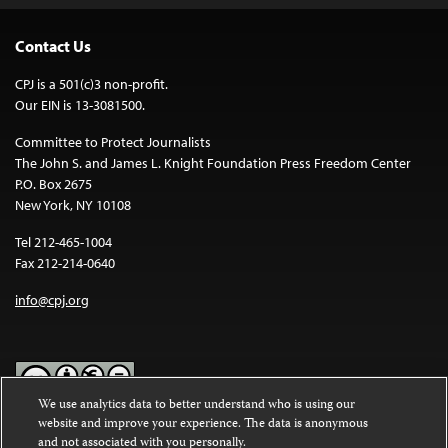
Contact Us
CPJ is a 501(c)3 non-profit.
Our EIN is 13-3081500.
Committee to Protect Journalists
The John S. and James L. Knight Foundation Press Freedom Center
P.O. Box 2675
New York, NY 10108
Tel 212-465-1004
Fax 212-214-0640
info@cpj.org
We use analytics data to better understand who is using our
website and improve your experience. The data is anonymous
Except where noted, text on this website is licensed under a
Creative
and not associated with you personally.