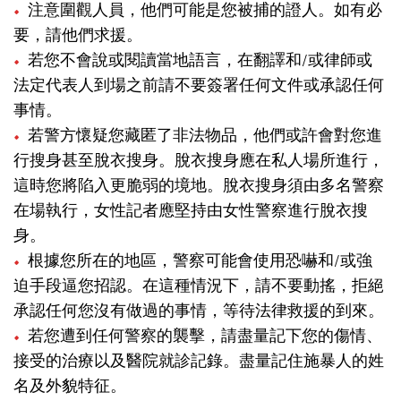
注意圍觀人員，他們可能是您被捕的證人。如有必
要，請他們求援。
若您不會說或閱讀當地語言，在翻譯和/或律師或
法定代表人到場之前請不要簽署任何文件或承認任何
事情。
若警方懷疑您藏匿了非法物品，他們或許會對您進
行搜身甚至脫衣搜身。脫衣搜身應在私人場所進行，
這時您將陷入更脆弱的境地。脫衣搜身須由多名警察
在場執行，女性記者應堅持由女性警察進行脫衣搜
身。
根據您所在的地區，警察可能會使用恐嚇和/或強
迫手段逼您招認。在這種情況下，請不要動搖，拒絕
承認任何您沒有做過的事情，等待法律救援的到來。
若您遭到任何警察的襲擊，請盡量記下您的傷情、
接受的治療以及醫院就診記錄。盡量記住施暴人的姓
名及外貌特征。