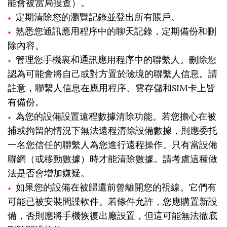
能會被當局搜查）。
定期清除您的瀏覽記錄並登出所有賬戶。
熟悉您通訊應用程序中的聊天記錄，定期備份和刪
除內容。
管理您手機裏和通訊應用程序中的聯繫人。刪除您
認為可能會將自己或對方置於險境的聯繫人信息。請
註意，聯繫人信息在應用程序、雲存儲和SIM卡上皆
有備份。
為您的設備設置遠程數據清除功能。若您擔心在被
捕或拘留的情況下無法遠程清除設備數據，則應委托
一名您信任的聯繫人為您進行遠程操作。只有當設備
聯網（或移動數據）時才能清除數據。請考慮這種做
法是否會增加嫌疑。
如果您的設備在被歸還前曾離開您的視線。它們有
可能已被安裝間諜軟件。若條件允許，您應購置新設
備，否則應將手機恢復出廠設置，但這可能無法徹底