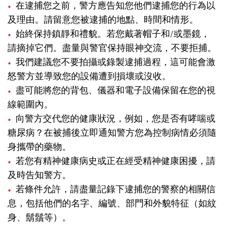
在逮捕您之前，警方應告知您他們逮捕您的行為以
及理由。請留意您被逮捕的地點、時間和情形。
始終保持鎮靜和禮貌。若您戴著帽子和/或墨鏡，
請摘掉它們。盡量與警官保持眼神交流，不要拒捕。
我們建議您不要拍攝或錄製逮捕過程，這可能會激
怒警方並導致您的設備遭到損壞或沒收。
盡可能將您的背包、儀器和電子設備保留在您的視
線範圍內。
向警方交代您的健康狀況，例如，您是否有哮喘或
糖尿病？在被捕後立即通知警方您為控制病情必須隨
身攜帶的藥物。
若您有精神健康病史或正在經受精神健康困擾，請
及時告知警方。
若條件允許，請盡量記錄下逮捕您的警察的相關信
息，包括他們的名字、編號、部門和外貌特征（如紋
身、鬍鬚等）。