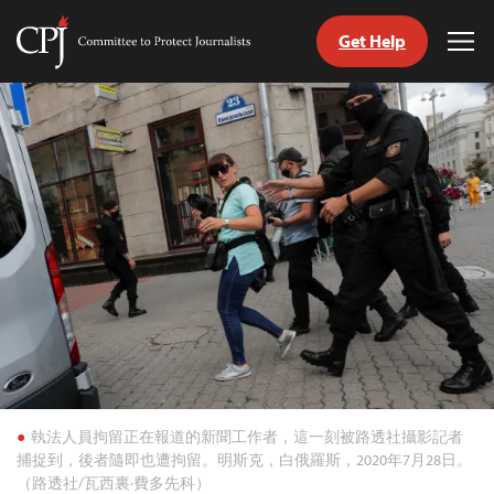
Get Help
Committee
Tog
to
Me
Skip
Protect
to
Journalists
content
h
age
執法人員拘留正在報道的新聞工作者，這一刻被路透社攝影記者
捕捉到，後者隨即也遭拘留。明斯克，白俄羅斯，2020年7月28日。
（路透社/瓦西裏·費多先科）