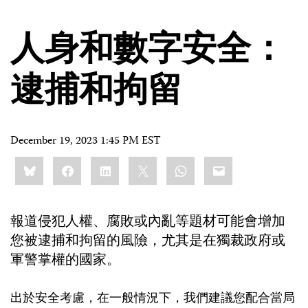
人身和數字安全：
逮捕和拘留
December 19, 2023 1:45 PM EST
Share
Bluesky
Facebook
LinkedIn
X
WhatsApp
Email
this:
報道侵犯人權、腐敗或內亂等題材可能會增加
您被逮捕和拘留的風險，尤其是在獨裁政府或
軍警掌權的國家。
出於安全考慮，在一般情況下，我們建議您配合當局