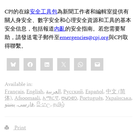
CPJ的在線
安全工具包
為新聞工作者和編輯室提供有
關人身安全、數字安全和心理安全資源和工具的基本
安全信息，包括報道
內亂
的安全指南。若您需要幫
助，請發送電子郵件至
emergencies@cpj.org
與CPJ取
得聯繫。
Share
Bluesky
Facebook
LinkedIn
X
WhatsApp
Email
this:
Available in:
Français
,
English
,
العربية
,
Русский
,
Español
,
中文 (简
体)
,
Afsoomaali
,
አማርኛ
,
ဗမာစာ
,
Português
,
Українська
,
پښتو
,
فارسی
,
සිංහල
,
தமிழ்
Print