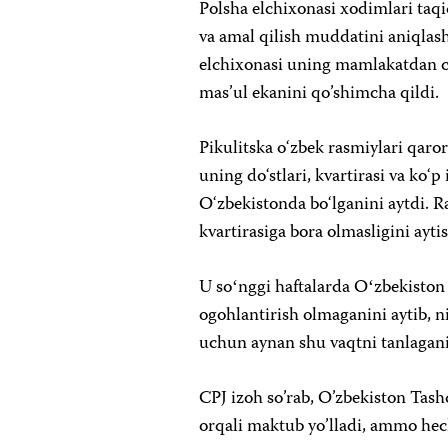
Polsha elchixonasi xodimlari taqi
va amal qilish muddatini aniqlash
elchixonasi uning mamlakatdan c
mas’ul ekanini qo’shimcha qildi.
Pikulitska o‘zbek rasmiylari qaror
uning do‘stlari, kvartirasi va ko‘
O‘zbekistonda bo‘lganini aytdi. R
kvartirasiga bora olmasligini aytis
U soʻnggi haftalarda Oʻzbekisto
ogohlantirish olmaganini aytib, 
uchun aynan shu vaqtni tanlaganin
CPJ izoh so’rab, O’zbekiston Tashq
orqali maktub yo’lladi, ammo hec