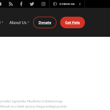
outube
Rss
Facebook
Twitter
Instagram
O'ZBEKCHA
Switch
Language
d
About Us
Donate
Get Help
urnalist Agneshka Pikulitska O‘zbekistonga
itilmadi va o‘zbek-qozoq chegarasidagi postda