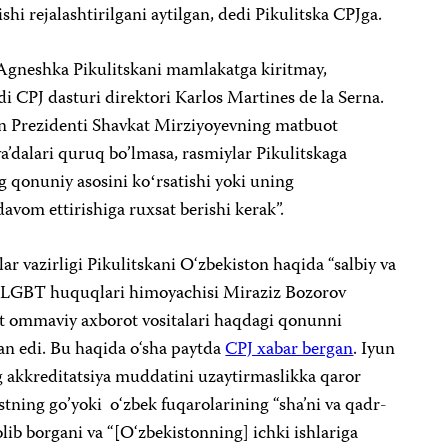
hi rejalashtirilgani aytilgan, dedi Pikulitska CPJga.
 Agneshka Pikulitskani mamlakatga kiritmay,
di CPJ dasturi direktori Karlos Martines de la Serna.
on Prezidenti Shavkat Mirziyoyevning matbuot
va’dalari quruq bo’lmasa, rasmiylar Pikulitskaga
g qonuniy asosini koʻrsatishi yoki uning
davom ettirishiga ruxsat berishi kerak”.
ar vazirligi Pikulitskani O‘zbekiston haqida “salbiy va
a LGBT huquqlari himoyachisi Miraziz Bozorov
at ommaviy axborot vositalari haqdagi qonunni
n edi. Bu haqida o‘sha paytda
CPJ xabar bergan
. Iyun
ng akkreditatsiya muddatini uzaytirmaslikka qaror
istning go’yoki o‘zbek fuqarolarining “sha’ni va qadr-
lib borgani va “[O‘zbekistonning] ichki ishlariga