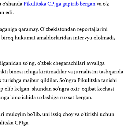
da o‘shanda
Pikulitska CPJga gapirib bergan
va o’z
an edi.
maganiga qaramay, O‘zbekistondan reportajlarini
, biroq hukumat amaldorlaridan intervyu ololmadi,
lganidan so‘ng, o‘zbek chegarachilari avvaliga
kti binosi ichiga kiritmadilar va jurnalistni tashqarida
 turishga majbur qildilar. So’ngra Pikulitska tanishi
p olib kelgan, shundan so’ngra oxir-oqibat kechasi
 unga bino ichida uxlashiga ruxsat bergan.
 muloyim bo’lib, uni issiq choy va o’tirishi uchun
ulitska CPJga.