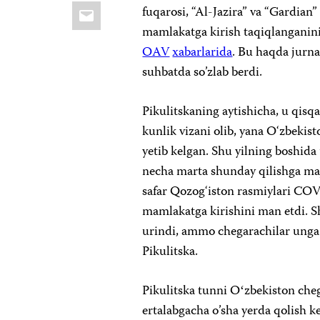
Email
fuqarosi, “Al-Jazira” va “Gardian”
mamlakatga kirish taqiqlanganini 
OAV
xabarlarida
. Bu haqda jurna
suhbatda so’zlab berdi.
Pikulitskaning aytishicha, u qisq
kunlik vizani olib, yana O‘zbekis
yetib kelgan. Shu yilning boshida
necha marta shunday qilishga m
safar Qozog‘iston rasmiylari COV
mamlakatga kirishini man etdi. S
urindi, ammo chegarachilar unga k
Pikulitska.
Pikulitska tunni Oʻzbekiston cheg
ertalabgacha o’sha yerda qolish 