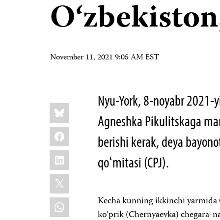
O‘zbekiston
November 11, 2021 9:05 AM EST
Nyu-York, 8-noyabr 2021-yi
Share
Bluesky
this:
Agneshka Pikulitskaga mam
Facebook
berishi kerak, deya bayono
LinkedIn
qoʻmitasi (CPJ).
X
Kecha kunning ikkinchi yarmida Q
WhatsApp
ko‘prik (Chernyaevka) chegara-na