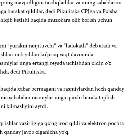
qning mavjudligini tasdiqladilar va uning sabablarini
ga harakat qildilar, dedi Pikulitska CPJga va Polsha
hiqib ketishi haqida muzokara olib borish uchun
ini “yurakni ranjituvchi” va “halokatli” deb atadi va
p ishlari uch yildan ko‘proq vaqt davomida
asmiylar unga ertangi reysda uchishdan oldin o’z
hdi, dedi Pikulitska.
n haqida xabar bermagani va rasmiylardan hech qanday
nima sababdan rasmiylar unga qarshi harakat qilish
i bilmasligini aytdi.
i ishlar vazirligiga qo’ng’iroq qildi va elektron pochta
h qanday javob olganicha yo’q.