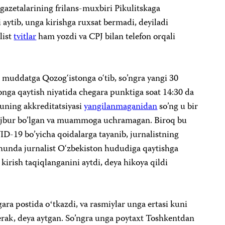
 gazetalarining frilans-muxbiri Pikulitskaga
aytib, unga kirishga ruxsat bermadi, deyiladi
list
tvitlar
ham yozdi va CPJ bilan telefon orqali
a muddatga Qozog‘istonga o‘tib, so’ngra yangi 30
tonga qaytish niyatida chegara punktiga soat 14:30 da
 uning akkreditatsiyasi
yangilanmaganidan
so’ng u bir
ajbur bo’lgan va muammoga uchramagan. Biroq bu
ID-19 bo’yicha qoidalarga tayanib, jurnalistning
hunda jurnalist O‘zbekiston hududiga qaytishga
irish taqiqlanganini aytdi, deya hikoya qildi
ara postida oʻtkazdi, va rasmiylar unga ertasi kuni
kerak, deya aytgan. So’ngra unga poytaxt Toshkentdan