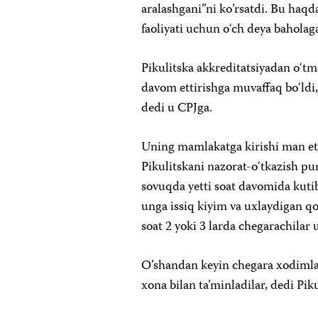
aralashgani”ni ko’rsatdi. Bu haq
faoliyati uchun o‘ch deya baholag
Pikulitska akkreditatsiyadan o‘t
davom ettirishga muvaffaq bo‘ldi
dedi u CPJga.
Uning mamlakatga kirishi man eti
Pikulitskani nazorat-o‘tkazish pun
sovuqda yetti soat davomida kutib
unga issiq kiyim va uxlaydigan qo
soat 2 yoki 3 larda chegarachilar
O’shandan keyin chegara xodimlari
xona bilan ta’minladilar, dedi Pik