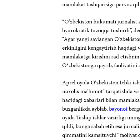
mamlakat tashqarisiga parvoz qilis
“O‘zbekiston hukumati jurnalist
byurokratik tuzoqqa tushirdi”, de
“Agar yangi saylangan O‘zbekist
erkinligini kengaytirish haqdagi 
mamlakatga kirishni rad etishnin
Oʻzbekistonga qaytib, faoliyatini 
Aprel oyida O‘zbekiston Ichki ishl
noxolis ma’lumot” tarqatishda v
haqidagi xabarlari bilan mamlak
buzganlikda ayblab,
bayonot
berga
oyida Tashqi ishlar vazirligi uni
qildi, bunga sabab etib esa jurnal
qimmatini kamsituvchi” faoliyat o