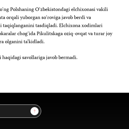
‘ng Polshaning O‘zbekistondagi elchixonasi vakili
ta orqali yuborgan so‘roviga javob berdi va
i taqiqlanganini tasdiqladi. Elchixona xodimlari
aralar chog‘ida Pikulitskaga oziq-ovqat va turar joy
a olganini ta’kidladi.
 haqidagi savollariga javob bermadi.
Sign Up