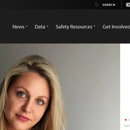
Y
News
Data
Safety Resources
Get Involve
J
kir