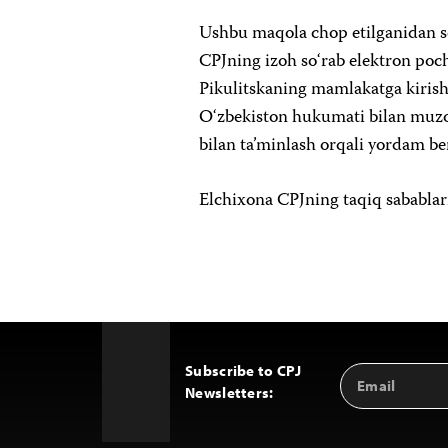
Ushbu maqola chop etilganidan so
CPJning izoh so‘rab elektron poch
Pikulitskaning mamlakatga kirish
O‘zbekiston hukumati bilan muzok
bilan ta’minlash orqali yordam ber
Elchixona CPJning taqiq sabablari
Subscribe to CPJ
Email
Back
Newsletters:
Address
to
Top