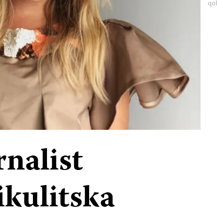
qol
rnalist
kulitska