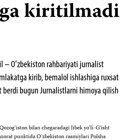
ga kiritilmadi
l – Oʻzbekiston rahbariyati jurnalist
lakatga kirib, bemalol ishlashiga ruxsat
t berdi bugun Jurnalistlarni himoya qilish
ozog‘iston bilan chegaradagi Jibek yo‘li-G‘isht
zorat punktida O‘zbekiston rasmiylari Polsha