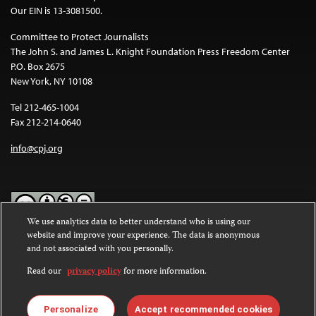
Our EIN is 13-3081500.
Committee to Protect Journalists
The John S. and James L. Knight Foundation Press Freedom Center
P.O. Box 2675
New York, NY 10108
Tel 212-465-1004
Fax 212-214-0640
info@cpj.org
We use analytics data to better understand who is using our
website and improve your experience. The data is anonymous
Except where noted, text on this website is licensed under a
Creative
and not associated with you personally.
Commons Attribution-NonCommercial-NoDerivatives 4.0
International License
.
Read our
privacy policy
for more information.
Images and other media are not covered by the Creative Commons
license. For more information about permissions, see our
FAQs
.
Personalize
Accept recommended cookies