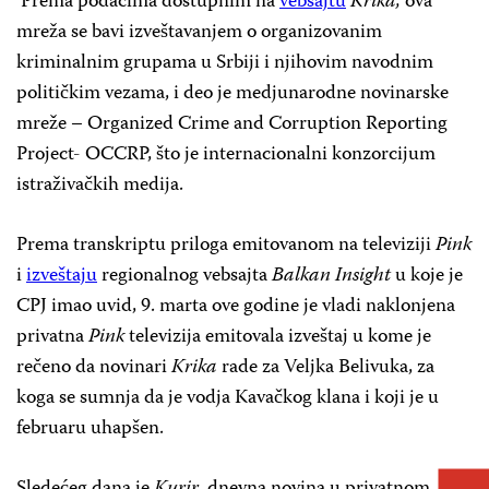
Prema podacima dostupnim na
vebsajtu
Krika,
ova
mreža se bavi izveštavanjem o organizovanim
kriminalnim grupama u Srbiji i njihovim navodnim
političkim vezama, i deo je medjunarodne novinarske
mreže – Organized Crime and Corruption Reporting
Project- OCCRP, što je internacionalni konzorcijum
istraživačkih medija.
Prema transkriptu priloga emitovanom na televiziji
Pink
i
izveštaju
regionalnog vebsajta
Balkan Insight
u koje je
CPJ imao uvid, 9. marta ove godine je vladi naklonjena
privatna
Pink
televizija emitovala izveštaj u kome je
rečeno da novinari
Krika
rade za Veljka Belivuka, za
koga se sumnja da je vodja Kavačkog klana i koji je u
februaru uhapšen.