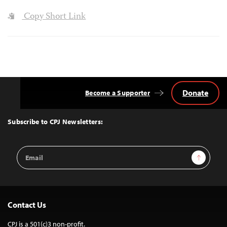
Copy Short Link
Donate
Become a Supporter
Back
to
Top
Subscribe to CPJ Newsletters:
Email
Sign Up
Address
Contact Us
CPJ is a 501(c)3 non-profit.