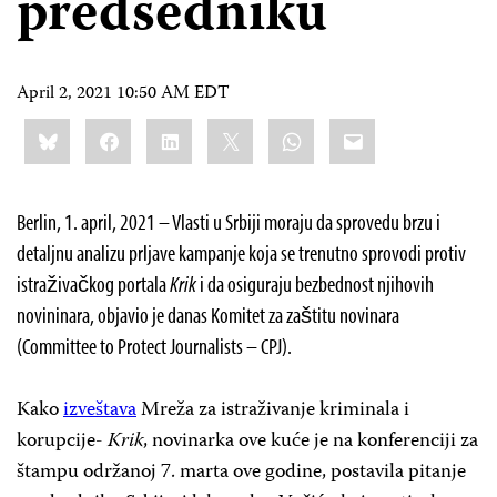
predsedniku
April 2, 2021 10:50 AM EDT
Share
Bluesky
Facebook
LinkedIn
X
WhatsApp
Email
this:
Berlin, 1. april, 2021 – Vlasti u Srbiji moraju da sprovedu brzu i
detaljnu analizu prljave kampanje koja se trenutno sprovodi protiv
istraživačkog portala
Krik
i da osiguraju bezbednost njihovih
novininara, objavio je danas Komitet za zaštitu novinara
(Committee to Protect Journalists – CPJ).
Kako
izveštava
Mreža za istraživanje kriminala i
korupcije-
Krik
, novinarka ove kuće je na konferenciji za
štampu održanoj 7. marta ove godine, postavila pitanje