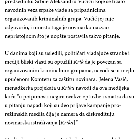
predsedniku Srbije Aleksandru Vučiću koje se ticalo
navodnih veza srpske vlade sa pripadnicima
organizovanih kriminalnih grupa. Vučić joj nije
odgovorio, i umesto toga je novinarku nazvao
nepristojnom što je uopšte postavila takvo pitanje.
U danima koji su usledili, političari vladajuće stranke i
mediji bliski vlasti su optužili
Krik
da je povezan sa
organizovanim kriminalnim grupama, navodi se u mejlu
upućenom Komtetu za zaštitu novinara. Jelena Vasić,
menadžerka projekata u
Kriku
navodi da ova medijska
kuća “u potpunosti negira ovakve optužbe i smatra da su
u pitanju napadi koji su deo prljave kampanje pro-
režimskih medija čija je namera da diskredituju
novinarska istraživanja [
Krika
].”