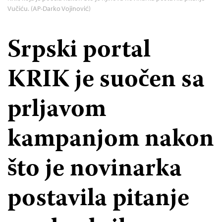
Vučiću. (AP-Darko Vojinović)
Srpski portal
KRIK je suočen sa
prljavom
kampanjom nakon
što je novinarka
postavila pitanje