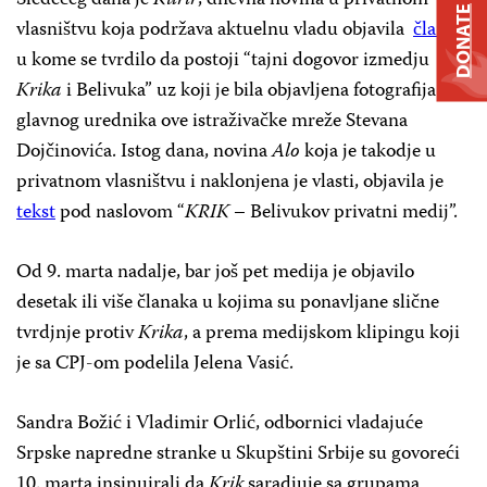
Sledećeg dana je
Kurir
, dnevna novina u privatnom
DONATE
vlasništvu koja podržava aktuelnu vladu objavila
članak
u kome se tvrdilo da postoji “tajni dogovor izmedju
Krika
i Belivuka” uz koji je bila objavljena fotografija
glavnog urednika ove istraživačke mreže Stevana
Dojčinovića. Istog dana, novina
Alo
koja je takodje u
privatnom vlasništvu i naklonjena je vlasti, objavila je
tekst
pod naslovom “
KRIK
– Belivukov privatni medij”.
Od 9. marta nadalje, bar još pet medija je objavilo
desetak ili više članaka u kojima su ponavljane slične
tvrdjnje protiv
Krika
, a prema medijskom klipingu koji
je sa CPJ-om podelila Jelena Vasić.
Sandra Božić i Vladimir Orlić, odbornici vladajuće
Srpske napredne stranke u Skupštini Srbije su govoreći
10. marta insinuirali da
Krik
saradjuje sa grupama