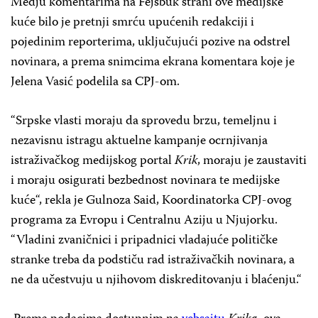
Medju komentarima na Fejsbuk strani ove medijske
kuće bilo je pretnji smrću upućenih redakciji i
pojedinim reporterima, uključujući pozive na odstrel
novinara, a prema snimcima ekrana komentara koje je
Jelena Vasić podelila sa CPJ-om.
“Srpske vlasti moraju da sprovedu brzu, temeljnu i
nezavisnu istragu aktuelne kampanje ocrnjivanja
istraživačkog medijskog portal
Krik
, moraju je zaustaviti
i moraju osigurati bezbednost novinara te medijske
kuće“, rekla je Gulnoza Said, Koordinatorka CPJ-ovog
programa za Evropu i Centralnu Aziju u Njujorku.
“Vladini zvaničnici i pripadnici vladajuće političke
stranke treba da podstiču rad istraživačkih novinara, a
ne da učestvuju u njihovom diskreditovanju i blaćenju.“