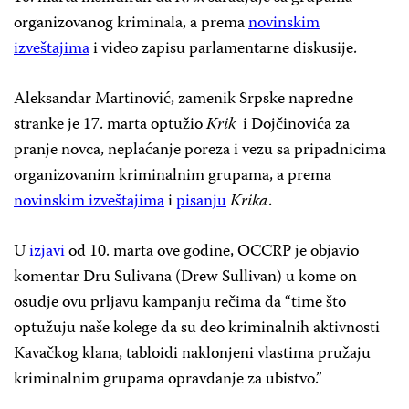
organizovanog kriminala, a prema
novinskim
izveštajima
i video zapisu parlamentarne diskusije.
Aleksandar Martinović, zamenik Srpske napredne
stranke je 17. marta optužio
Krik
i Dojčinovića za
pranje novca, neplaćanje poreza i vezu sa pripadnicima
organizovanim kriminalnim grupama, a prema
novinskim izveštajima
i
pisanju
Krika
.
U
izjavi
od 10. marta ove godine, OCCRP je objavio
komentar Dru Sulivana (Drew Sullivan) u kome on
osudje ovu prljavu kampanju rečima da “time što
optužuju naše kolege da su deo kriminalnih aktivnosti
Kavačkog klana, tabloidi naklonjeni vlastima pružaju
kriminalnim grupama opravdanje za ubistvo.”