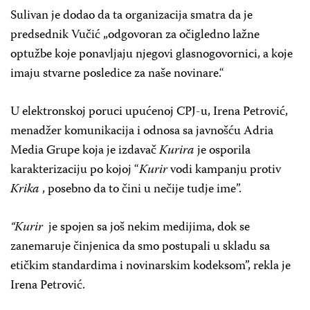
Sulivan je dodao da ta organizacija smatra da je
predsednik Vučić „odgovoran za očigledno lažne
optužbe koje ponavljaju njegovi glasnogovornici, a koje
imaju stvarne posledice za naše novinare.“
U elektronskoj poruci upućenoj CPJ-u, Irena Petrović,
menadžer komunikacija i odnosa sa javnošću Adria
Media Grupe koja je izdavač
Kurira
je osporila
karakterizaciju po kojoj “
Kurir
vodi kampanju protiv
Krika
, posebno da to čini u nečije tudje ime”.
“Kurir
je spojen sa još nekim medijima, dok se
zanemaruje činjenica da smo postupali u skladu sa
etičkim standardima i novinarskim kodeksom”, rekla je
Irena Petrović.