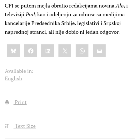
CPJ se putem mejla obratio redakcijama novina
Alo
, i
televiziji
Pink
kao i odeljenju za odnose sa medijima
kancelarije Predsednika Srbije, legislativi i Srpskoj
naprednoj stranci, ali nije dobio ni jedan odgovor.
Share
Bluesky
Facebook
LinkedIn
X
WhatsApp
Email
this:
Available in:
English
Print
Text Size