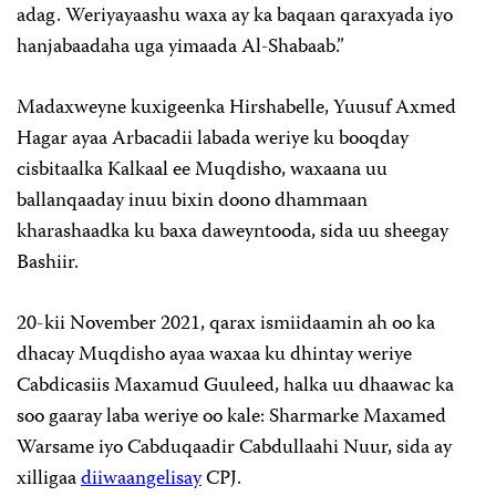
adag. Weriyayaashu waxa ay ka baqaan qaraxyada iyo
hanjabaadaha uga yimaada Al-Shabaab.”
Madaxweyne kuxigeenka Hirshabelle, Yuusuf Axmed
Hagar ayaa Arbacadii labada weriye ku booqday
cisbitaalka Kalkaal ee Muqdisho, waxaana uu
ballanqaaday inuu bixin doono dhammaan
kharashaadka ku baxa daweyntooda, sida uu sheegay
Bashiir.
20-kii November 2021, qarax ismiidaamin ah oo ka
dhacay Muqdisho ayaa waxaa ku dhintay weriye
Cabdicasiis Maxamud Guuleed, halka uu dhaawac ka
soo gaaray laba weriye oo kale: Sharmarke Maxamed
Warsame iyo Cabduqaadir Cabdullaahi Nuur, sida ay
xilligaa
diiwaangelisay
CPJ.