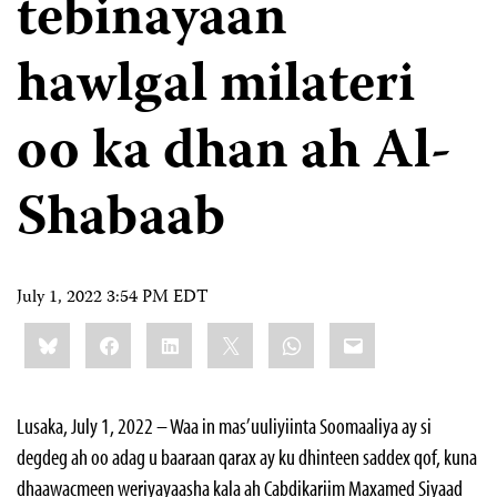
tebinayaan
hawlgal milateri
oo ka dhan ah Al-
Shabaab
July 1, 2022 3:54 PM EDT
Share
Bluesky
Facebook
LinkedIn
X
WhatsApp
Email
this:
Lusaka, July 1, 2022 – Waa in mas’uuliyiinta Soomaaliya ay si
degdeg ah oo adag u baaraan qarax ay ku dhinteen saddex qof, kuna
dhaawacmeen weriyayaasha kala ah Cabdikariim Maxamed Siyaad