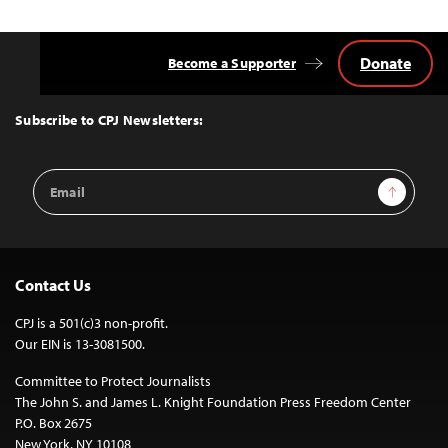
Donate
Become a Supporter
Back
to
Top
Subscribe to CPJ Newsletters:
Email
Sign Up
Address
Contact Us
CPJ is a 501(c)3 non-profit.
Our EIN is 13-3081500.
Committee to Protect Journalists
The John S. and James L. Knight Foundation Press Freedom Center
P.O. Box 2675
New York, NY 10108