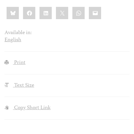
Share
Bluesky
Facebook
LinkedIn
X
WhatsApp
Email
this:
Available in:
English
Print
Text Size
Copy Short Link