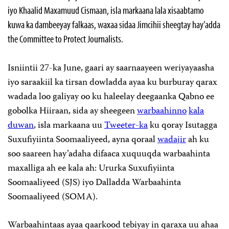
iyo Khaalid Maxamuud Cismaan, isla markaana lala xisaabtamo
kuwa ka dambeeyay falkaas, waxaa sidaa Jimcihii sheegtay hay’adda
the Committee to Protect Journalists.
Isniintii 27-ka June, gaari ay saarnaayeen weriyayaasha
iyo saraakiil ka tirsan dowladda ayaa ku burburay qarax
wadada loo galiyay oo ku haleelay deegaanka Qabno ee
gobolka Hiiraan, sida ay sheegeen
warbaahinno
kala
duwan
, isla markaana uu
Tweeter-ka
ku qoray Isutagga
Suxufiyiinta Soomaaliyeed, ayna qoraal
wadajir
ah ku
soo saareen hay’adaha difaaca xuquuqda warbaahinta
maxalliga ah ee kala ah: Ururka Suxufiyiinta
Soomaaliyeed (SJS) iyo Dalladda Warbaahinta
Soomaaliyeed (SOMA).
Warbaahintaas ayaa qaarkood tebiyay in qaraxa uu ahaa