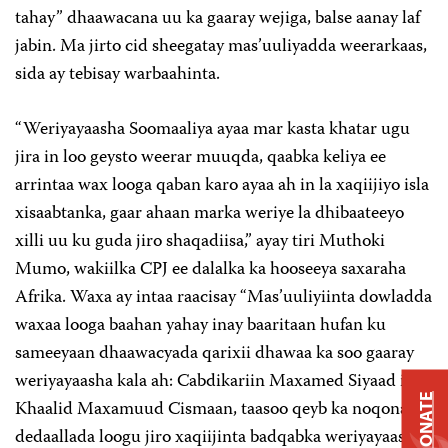
tahay” dhaawacana uu ka gaaray wejiga, balse aanay laf
jabin. Ma jirto cid sheegatay mas’uuliyadda weerarkaas,
sida ay tebisay warbaahinta.
“Weriyayaasha Soomaaliya ayaa mar kasta khatar ugu
jira in loo geysto weerar muuqda, qaabka keliya ee
arrintaa wax looga qaban karo ayaa ah in la xaqiijiyo isla
xisaabtanka, gaar ahaan marka weriye la dhibaateeyo
xilli uu ku guda jiro shaqadiisa,” ayay tiri Muthoki
Mumo, wakiilka CPJ ee dalalka ka hooseeya saxaraha
Afrika. Waxa ay intaa raacisay “Mas’uuliyiinta dowladda
waxaa looga baahan yahay inay baaritaan hufan ku
sameeyaan dhaawacyada qarixii dhawaa ka soo gaaray
weriyayaasha kala ah: Cabdikariin Maxamed Siyaad iyo
DONATE
Khaalid Maxamuud Cismaan, taasoo qeyb ka noqonaysa
dedaallada loogu jiro xaqiijinta badqabka weriyayaasha