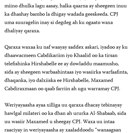
miino dhulka lagu aasay, halka qaarna ay sheegeen inuu
ka dhashay bambo la dhigay wadada geeskeeda. CPJ
uma suuragelin inay si degdeg ah ku ogaato waxa
dhaliyay qaraxa.
Qaraxa waxaa ku naf waayay saddex askari, iyadoo ay ku
dhaawacmeen Cabdikariim iyo Khaalid oo ka tirsan
telefishinka Hirshabelle ee ay dowladdu maamusho,
sida ay sheegeen warbaahintaas iyo wasiirka warfaafinta,
dhaqanka, iyo dalxiiska ee Hirshabelle, Maxamed
Cabdiraxmaan oo qaab farriin ah ugu warramay CPJ.
Weriyayaasha ayaa xilliga uu qaraxa dhacay tebinayay
hawlgal milateri oo ka dhan ah ururka Al-Shabaab, sida
uu wasiir Maxamed u sheegay CPJ. Waxa uu intaa
raaciyay in weriyayaasha ay xaaladdoodu “wanaagsan