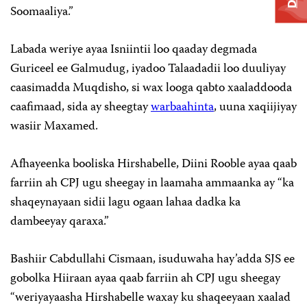
Soomaaliya.”
Labada weriye ayaa Isniintii loo qaaday degmada
Guriceel ee Galmudug, iyadoo Talaadadii loo duuliyay
caasimadda Muqdisho, si wax looga qabto xaaladdooda
caafimaad, sida ay sheegtay
warbaahinta
, uuna xaqiijiyay
wasiir Maxamed.
Afhayeenka booliska Hirshabelle, Diini Rooble ayaa qaab
farriin ah CPJ ugu sheegay in laamaha ammaanka ay “ka
shaqeynayaan sidii lagu ogaan lahaa dadka ka
dambeeyay qaraxa.”
Bashiir Cabdullahi Cismaan, isuduwaha hay’adda SJS ee
gobolka Hiiraan ayaa qaab farriin ah CPJ ugu sheegay
“weriyayaasha Hirshabelle waxay ku shaqeeyaan xaalad