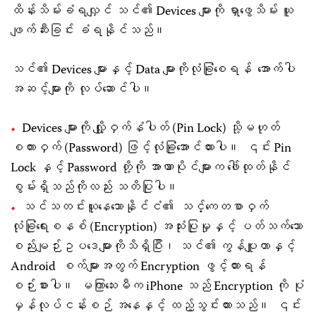
ထိန်းသိမ်းခံရလျှင် သင်၏ Devices များကို ရှာဖွေသိမ်း ယူ
ဖျက်ဆီးခြင်း ခံရနိုင်သည်။
သင်၏ Devices များနှင့် Data များကိုလုံခြုံစေရန် အောက်ပါ
အဆင့်များကို လုပ်ဆောင်ပါ။
Devices များကို လျှို့ဝှက်နံပါတ် (Pin Lock) သို့မဟုတ်
စကားဝှက် (Password) ဖြင့်လုံခြုံအောင်ထားပါ။ ၎င်း Pin
Lock နှင့် Password တို့ကို အာဏာပိုင်များက ဖေါ်ထုတ်နိုင်
စွမ်းရှိသည်ကိုလည်း သတိပြုပါ။
သင်သတင်းယူနေသောနိုင်ငံ၏ သင်္ကေတစာဝှက်
လုံခြုံရေးစနစ် (Encryption) အသုံးပြုမှုနှင့် ပတ်သက်သော
စည်းမျဉ်းဥပဒေများကိုသိရှိပြီး၊ သင်၏ ကွန်ပျူတာနှင့်
Android စက်များအတွက် Encryption ဖွင့်ထားရန်
စဉ်းစားပါ။ မကြာသေးမီက iPhone သည် Encryption ကို ပုံ
မှန်လုပ်ငန်းစဉ် အနေနှင့် ထည့်သွင်းထားသည်။ ၎င်း