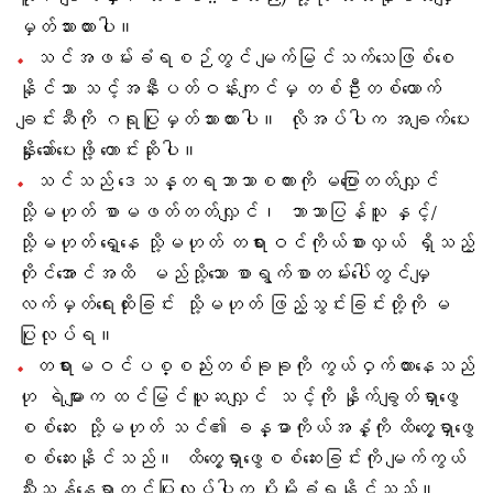
မှတ်သားထားပါ။
သင်အဖမ်းခံရစဉ်တွင် မျက်မြင်သက်သေဖြစ်စေ
နိုင်သာ သင့်အနီးပတ်ဝန်းကျင်မှ တစ်ဦးတစ်ယောက်
ချင်းဆီကို ဂရုပြုမှတ်သားထားပါ။ လိုအပ်ပါက အချက်ပေး
နှိုးဆော်ပေးဖို့ တောင်းဆိုပါ။
သင်သည် ဒေသန္တရဘာသာစကားကို မပြောတတ်လျှင်
သို့မဟုတ် စာမဖတ်တတ်လျှင်၊ ဘာသာပြန်သူ နှင့်/
သို့မဟုတ် ရှေ့နေ သို့မဟုတ် တရားဝင်ကိုယ်စားလှယ် ရှိသည့်
တိုင်အောင်အထိ မည်သို့သော စာရွက်စာတမ်းပေါ်တွင်မျှ
လက်မှတ်ရေးထိုးခြင်း သို့မဟုတ် ဖြည့်သွင်းခြင်းတို့ကို မ
ပြုလုပ်ရ။
တရားမဝင်ပစ္စည်းတစ်ခုခုကို ကွယ်ဝှက်ထားနေသည်
ဟု ရဲများက ထင်မြင်ယူဆလျှင် သင့်ကို နှိုက်ချွတ်ရှာဖွေ
စစ်ဆေး သို့မဟုတ် သင်၏ ခန္ဓာကိုယ်အနှံ့ကို ထိတွေ့ရှာဖွေ
စစ်ဆေးနိုင်သည်။ ထိတွေ့ရှာဖွေစစ်ဆေးခြင်းကို မျက်ကွယ်
သီးသန့်နေရာတွင်ပြုလုပ်ပါက ပိုမိုခံရနိုင်သည်။