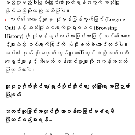
မည်သူမည်ဝါဖြစ်ကြောင်းဖော်ထုတ်ရန်အတွက် အသုံးပြု
နိုင်သည်ကိုလည်း သတိပြုပါ။
သင်၏အကောင့်များမှ ပုံမှန်ပြန်ထွက်ခြင်း (Logging
Out)နှင့် အသုံးပြုဝင်ရောက်မှုရာဇဝင် (Browsing
History) ကို ပုံမှန်ရှင်းလင်းထားခြင်းအားဖြင့် သင်၏အကော
င့်များထဲသို့ ဝင်ရောက်ခြင်းကို ပိုမိုခက်ခဲ အောင်လုပ်ပါ။
သင်၏ ဖုန်း သို့မဟုတ် ကွန်ပျူတာပေါ်တွင် စာပို့အက်ပလီ
ကေးရှင်းများနှင့် အီးမေးလ် ဝန်ဆောင်မှုများကို အကန့်အသတ်
ပြုလုပ်ထားပါ။
လူပုဂ္ဂိုလ်ဆိုင်ရာ(ရုပ်ပိုင်းဆိုင်ရာ) လုံခြုံရေး အကြံဉာဏ်
ပြုချက်
သတင်းယူခြင်းအလုပ်ကို တာဝန်ပေးခြင်းမခံရမီ
ကြိုတင်စဉ်းစားရန် –