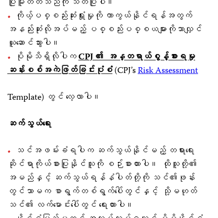
ပြုမူတတ်သည်ကို သတိပြုပါ။
ကိုယ့်ပစ္စည်းဆုံးရှုံးမှုကို ကာကွယ်နိုင်ရန်အတွက်
အနည်းဆုံးလိုအပ်မည့် ပစ္စည်းပစ္စယများကိုသာလျှင်
ယူဆောင်သွားပါ။
ပိုမိုသိရှိလိုပါက
CPJ
၏ အန္တရာယ်စွန့်စားရမှု
ဆန်းစစ်အကဲဖြတ်ခြင်းပုံစံ
(CPJ’s
Risk Assessment
Template) တွင် လေ့လာပါ။
ဆက်သွယ်ရေး
သင်အဖမ်းခံရပါက ဆက်သွယ်နိုင်မည့် တရားရေး
ဆိုင်ရာကိုယ်စားပြုနိုင်သူကို စဉ်းစားထားပါ။ ထိုသူတို့၏
အမည်နှင့် ဆက်သွယ်ရန်နံပါတ်တို့ကို သင်၏ဖုန်း
တွင်သာမက စာရွက်တစ်ရွက်ပေါ်တွင
နှင့် သို့မဟုတ်
သင်၏ လက်မောင်းပေါ်တွင် ရေးထားပါ။