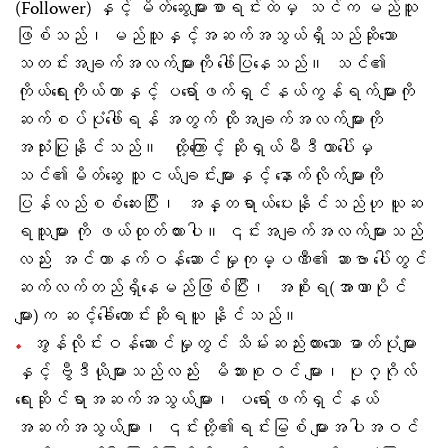
(Follower) နှင့် မိတ်ဆွေများစာရင်းထဲမှ သင်က မည်သူ
ဖြစ်သည်၊ မည်သူနှင့်အဆက်အသွယ်ရှိသည်ဆိုသော
သတင်းအချက်အလက်များကို ဖေါ်ပြနေသည်။ သင်၏
ကိုယ်ရေးကိုယ်တာနှင့် ပရော်ဖက်ရှင်နယ်ကွန်ရက်များကို
ဆက်စပ်ပုံဖေါ်ရန် အတွက် ထိုအချက်အလက်များကို
အသုံးပြုနိုင်သည်။ ထို့ကြောင့် ဆိုရှယ်မီဒီယာပေါ်မှ
သင်၏မိတ်ဆွေ သူငယ်ချင်းများနှင့် နောက်လိုက်များကို
ပြန်လည်စစ်ဆေးပြီး၊ အန္တရာယ်ပေးနိုင်သည်ဟု ယူဆ
ရသူများ ကို ဖယ်ထုတ်ထားပါ။ ၎င်းအချက်အလက်များသည်
လည်း အင်တာနက်ဝန်ဆောင်မှုကုမ္ပဏီ၏ ဆာဗာ ပေါ်တွင်
ဆက်လက်တည်ရှိနေမည်ဖြစ်ပြီး၊ အစိုးရ(အာဏာပိုင်
များ)က ဆင့်ခေါ်တောင်းဆိုရယူ နိုင်သည်။
အွန်လိုင်းဝန်ဆောင်မှုတွင် သိမ်းဆည်းထားသော ဓာတ်ပုံများ
နှင့် ဗွီဒီယိုများသည်လည်း မိသားစုဝင် များ၊ ပုဂ္ဂိုလ်
ရေးဆိုင်ရာအဆက်အသွယ်များ၊ ပရော်ဖက်ရှင်နယ်
အဆက်အသွယ်များ၊ ၎င်းတို့၏ရင်းမြစ် များအပါအဝင်