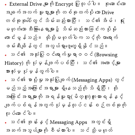
External Drive များကို Encrypt ပြုလုပ်ပါ။ စုဆောင်းသော
အချက်အလက် မူပွားများကို တစ်ခုထက်ပို သော Drive
တစ်ခုခုပေါ်တွင် သိမ်းဆည်းထားပြီး၊ သင်၏ အိမ်၊ ရုံး
မဟုတ်သော သီးခြားနေရာများ၌ သိမ်းဆည်းထားခြင်းက ပိုမို
ကောင်းမွန်သည်။ ထိုသို့မဟုတ်ပါက သင့်ကို လာရောက်
ဖမ်းဆီးချိန်တွင် အလွယ်ရှာဖွေတွေ့ရှိနိုင်သည်။
သင်၏ အသုံးပြုဝင်ရောက်မှုရာဇဝင် (Browsing
History) ကို ပုံမှန်ဖျက်ပစ်ပြီး၊ သင်၏ အကောင့်များ
အားလုံးမှ ပုံမှန်ထွက်ပါ။
သင်၏ စာပို့မှုအသုံးပြုချက် (Messaging Apps) တွင်
မည်သည့်အကြောင်းအရာများ ရှိနေသည်ကို သိ ရှိပြီး၊ ထို
အကြောင်းအရာများကို အရန်မူပွား(မိတ္တူ)ကူးထားရန်နှင့်
ဖျက်ပစ်ရန်အတွက် ပုံမှန်လုပ်ငန်း စဉ်တစ်ခုကို
လုပ်ဆောင်ပါ။
သင်၏ ဖုန်းနှင့် Messaging Apps အတွင်းရှိှ
အဆက်အသွယ်များကို စီမံထားပါ။ သင် သို့မဟုတ်