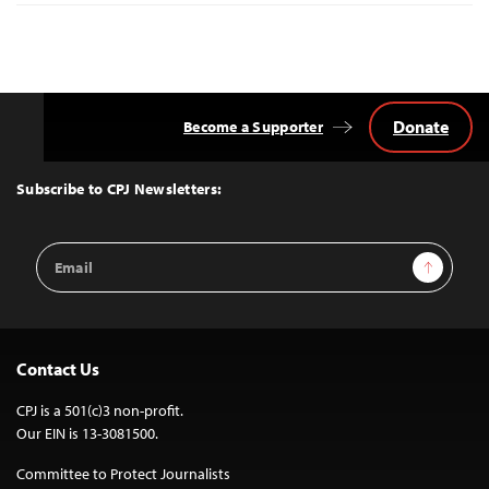
Donate
Become a Supporter
Back
to
Top
Subscribe to CPJ Newsletters:
Email
Sign Up
Address
Contact Us
CPJ is a 501(c)3 non-profit.
Our EIN is 13-3081500.
Committee to Protect Journalists