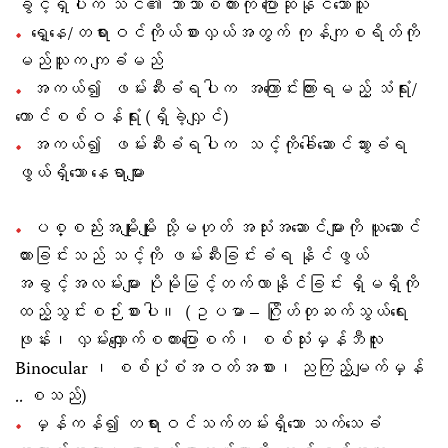
ခွင့်ရှိပါက သင်၏ ဘာသာစကားကို ပြောဆိုနိုင်သောသူ
ရှေ့နေ/တရားဝင်ကိုယ်စားလှယ်အတွက် ကုန်ကျစရိတ်ကို
မည်သူက ကျခံမည်
အကယ်၍ ဖမ်းဆီးခံရပါက အကြောင်းကြားရမည့် သံရုံး/
ကောင်စစ်ဝန်ရုံး (ရှိခဲ့လျှင်)
အကယ်၍ ဖမ်းဆီးခံရပါက သင့်ကိုခေါ်ဆောင်သွားခံရ
ဖွယ်ရှိသော နေရာများ
ပစ္စည်းအမျိုးမျိုး သို့မဟုတ် အသုံးအဆောင်များကို ယူဆောင်
ထားခြင်းသည် သင့်ကို ဖမ်းဆီးခြင်းခံရ နိုင်ဖွယ်
အခွင့်အလမ်းများ ပိုမိုမြင့်တက်လာနိုင်ခြင်း ရှိမရှိကို
ထည့်သွင်းစဉ်းစားပါ။ (ဥပမာ – ဂြိုဟ်တုဆက်သွယ်ရေး
ဖုန်း၊ လှမ်းလျှောက်စကားပြောစက်၊ စစ်သုံးမှန်ဘီလူး
Binocular ၊ စစ်ပုံစံအဝတ်အစား၊ ညကြည့်မျက်မှန်
.. စသည်)
မှန်ကန်၍ တရားဝင်သက်တမ်းရှိသော သက်သေခံ