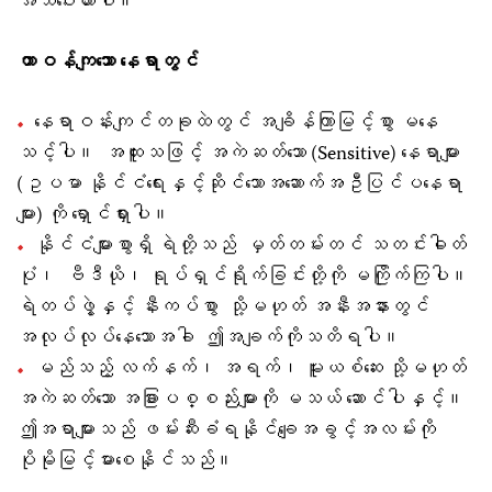
အသိပေးထားပါ။
တာဝန်ကျသော နေရာတွင်
နေရာဝန်းကျင်တခုထဲတွင် အချိန်ကြာမြင့်စွာ မနေ
သင့်ပါ။ အထူးသဖြင့် အကဲဆတ်သော (Sensitive) နေရာများ
(ဥပမာ နိုင်ငံရေးနှင့်ဆိုင်သောအဆောက်အဦပြင်ပနေရာ
များ) ကို ရှောင်ရှားပါ။
နိုင်ငံများစွာရှိ ရဲတို့သည် မှတ်တမ်းတင် သတင်းဓါတ်
ပုံ၊ ဗီဒီယို၊ ရုပ်ရှင်ရိုက်ခြင်းတို့ကို မကြိုက်ကြပါ။
ရဲတပ်ဖွဲ့နှင့် နီးကပ်စွာ သို့မဟုတ် အနီးအနားတွင်
အလုပ်လုပ်နေသောအခါ ဤအချက်ကိုသတိရပါ။
မည်သည့် လက်နက်၊ အရက်၊ မူးယစ်ဆေး သို့မဟုတ်
အကဲဆတ်သော အခြားပစ္စည်းများကို မသယ် ဆောင်ပါနှင့်။
ဤအရာများသည် ဖမ်းဆီးခံရနိုင်ချေအခွင့်အလမ်းကို
ပိုမိုမြင့်မားစေနိုင်သည်။