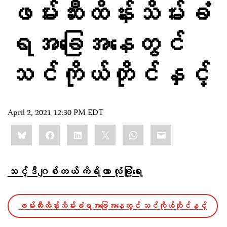
ဖမ်းဆီးထိန်းသိမ်းခံ
ရအခြေအနေတွင်
သင်ကိုယ်တိုင်နှင့်
April 2, 2021 12:30 PM EDT
Share
Bluesky
Facebook
LinkedIn
X
WhatsApp
Email
this:
သင့်ဒီဂျစ်တယ် ကိရိယာ လုံခြုံရေး
ဖမ်းဆီးထိန်းသိမ်းခံရအခြေအနေတွင် သင်ကိုယ်တိုင်နှင့်