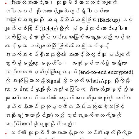
အီးမေးလ်အဟောင်းများ၊ လူမှုမီဒီယာသတင်းအချက်
အပါအဝင် ထိုအကောင့်များထဲတွင်ရှိ ပါဝင်သော
အကြောင်းအရာများကို အရန်သိမ်းဆည်းခြင်း (Back up) နှင့်
ဖျက်ပစ်ခြင်း (Delete)တို့ကို ပုံမှန်လုပ် ဆောင်နေပါ။
သတိပြုရန်မှာ ထိုပါဝင်သောအကြောင်းအရာများသည် သင့်အ
ကောင့်မှသာ ပယ်ဖျက်ပြီး ဖြစ်သော်လည်း သင်နှင့်
အဆက်အစပ်ရှိသောသူတို့၏ အကောင့်ထဲတွင်မူ ပယ်ဖျက်
သွားလိမ့်မည်တော့ မဟုတ်ပါ။ အဆုံးနှစ်ဘက်၌ထားရှိသော
သင်္ကေတစာဝှက်လုံခြုံရေးစနစ် (end-to-end encrypted)
ကို အသုံးပြုထားသည့် Signal သို့မဟုတ် WhatsApp တို့ကဲ့သို့
သော ဝန်ဆောင်မှုမျိုးကို အသုံးမပြုပါက အီးမေးလ်များနှင့် ပို့စာ
များအပါအဝင် သင်၏ အချက်အလက်များအားလုံးကို အင်တာ
နက်ဝန်ဆောင် မှုကုမ္ပဏီက သိမ်းဆည်းထားခဲ့သဖြင့်
အစိုးရ(အာဏာပိုင်များ)သည် ၎င်းအချက်အလက်များကို
ဆင့်ခေါ်တောင်းဆိုရယူနိုင်သည်။
သင်၏ လူမှုမီဒီယာအကောင့်များက သင်၏ နောက်လိုက်များ