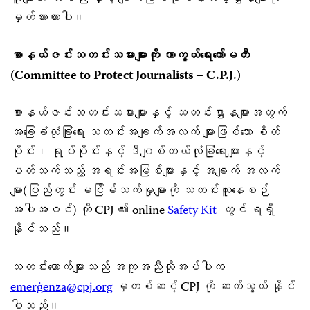
မှတ်သားထားပါ။
စာနယ်ဇင်းသတင်းသမားများကို ကာကွယ်ရေးကော်မတီ
(
Committee to Protect Journalists – C.P.J.)
စာနယ်ဇင်းသတင်းသမားများနှင့် သတင်းဌာနများအတွက်
အခြေခံလုံခြုံရေး သတင်းအချက်အလက် များဖြစ်သော စိတ်
ပိုင်း၊ ရုပ်ပိုင်းနှင့် ဒီဂျစ်တယ်လုံခြုံရေးများနှင့်
ပတ်သက်သည့် အရင်းအမြစ်များနှင့် အချက် အလက်
များ(ပြည်တွင်း မငြိမ်သက်မှုများကို သတင်းယူနေစဉ်
အပါအဝင်) ကို CPJ ၏ online
Safety Kit
တွင် ရရှိ
နိုင်သည်။
သတင်းထောက်များသည် အကူအညီလိုအပ်ပါက
emerġ
enza@cpj.org
မှတစ်ဆင့် CPJ ကို ဆက်သွယ် နိုင်
ပါသည်။