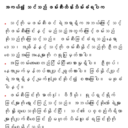
အကယ်၍ သင်သည် ဖမ်းဆီးထိန်းသိမ်းခံရပါက
သင့်ကို မဖမ်းဆီးခင် ရဲအရာရှိက အဘယ်ကြောင့် သင့်
ကိုဖမ်းဆီးကြောင်းနှင့် မည်သည့်အတွက် ကြောင့်ဖမ်းသည်
ဆိုသည်ကို ပြောသင့်သည်။ ဖမ်းဆီးခြင်းခံရသည့် နေရာ
ဒေသ၊ အချိန်နှင့် သင့်ကို ဖမ်းဆီးနိုင်သည်ကို ဦးတည်
စေသည့်အခြေအနေများကို ဂရုပြုမှတ်သားပါ။
အမြဲတမ်းအေးဆေးတည်ငြိမ်ပြီး လေးစားမှုရှိပါ။ ဦးထုပ်၊
နေကာမျက်မှန်တပ်ထားလျှင် ချွတ်ထားပါ။ ဖြစ်နိုင်လျှင်
ရဲအရာရှိနှင့် မျက်လုံးချင်းဆိုင်၍ စကားပြောပါ။ မခုခံ
ပါနှင့်။
ဖမ်းဆီးခြင်းကို ဓာတ်ပုံ၊ ဗီဒီယို၊ ရုပ်ရှင်ရိုက်
ခြင်းမ
ကို ရှောင်ကြဉ်သင့်သည်။ အဘယ်ကြောင့်ဆိုသော် ရဲများ
ကို နှိုးဆွပေးသလိုဖြစ်နိုင်ပြီး၊ သင်၏ ပစ္စည်းကိရိယာ
များကိုပျက်စီးစေခြင်း သို့မဟုတ် သိမ်းယူခံ ရခြင်းတို့ကို
ဖြစ်စေနိုင်သည်။