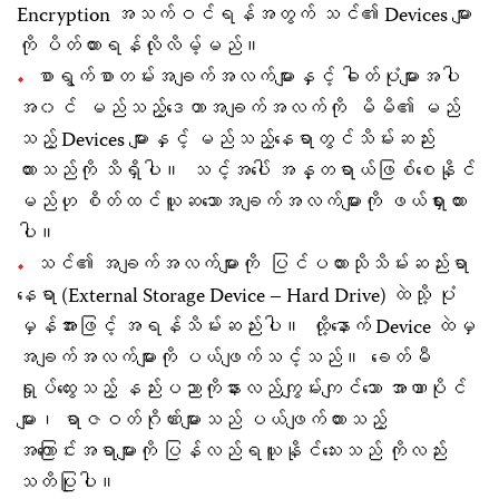
Encryption အသက်ဝင်ရန်အတွက် သင်၏ Devices များ
ကို ပိတ်ထားရန်လိုလိမ့်မည်။
စာရွက်စာတမ်းအချက်အလက်များနှင့် ဓါတ်ပုံများအပါ
အ၀င် မည်သည့်ဒေတာအချက်အလက်ကို မိမိ၏ မည်
သည့် Devices များနှင့် မည်သည့်နေရာတွင်သိမ်းဆည်း
ထားသည်ကို သိရှိပါ။ သင့်အပေါ် အန္တရာယ်ဖြစ်စေနိုင်
မည်ဟု စိတ်ထင်ယူဆသောအချက်အလက်များကို ဖယ်ရှားထား
ပါ။
သင်၏ အချက်အလက်များကို ပြင်ပထားသိုသိမ်းဆည်းရာ
နေရာ (External Storage Device – Hard Drive) ထဲသို့ ပုံ
မှန်အားဖြင့် အရန်သိမ်းဆည်းပါ။ ထို့နောက် Device ထဲမှ
အချက်အလက်များကို ပယ်ဖျက်သင့်သည်။ ခေတ်မီ
ရှုပ်ထွေးသည့် နည်းပညာကိုနားလည်ကျွမ်းကျင်သော အာဏာပိုင်
များ၊ ရာဇဝတ်ဂိုဏ်းများသည် ပယ်ဖျက်ထားသည့်
အကြောင်းအရာများကို ပြန်လည်ရယူနိုင်သေးသည် ကိုလည်း
သတိပြုပါ။