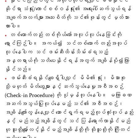
နိုင်ငံပြည်ပတွင် အလုပ်လုပ်ရလျှင် မိမိနိုင်ငံ
ဆိုင်ရာ သံရုံး/ကောင်စစ်ဝန်ရုံး၏ အရေးပေါ်ဆက်သွယ်ရန်
အချက်အလက်များအသေးစိတ်ကို သင်၏ဖုန်းတွင် မှတ်သား
ထားပါ။
တစ်ယောက်တည်း တစ်ကိုယ်တော်အလုပ်လုပ်နေခြင်းကို
ရှောင်ကြဉ်ပါ။ အကယ်၍ သင်တစ်ယောက် တည်းအလုပ်
လုပ်နေပါက သင် ဖမ်းဆီးထိန်းသိမ်းခံရသည့်
အန္တရာယ်ကို သတိပေးနိုင်ရန်အတွက် အချိန်ပို၍ကြာ
နိုင်သည်။
ဖမ်းဆီးခံရနိုင်ချေရှိပါလျှင် မိမိ၏ ရုံး၊ မိသားစု
သို့မဟုတ် မိတ်ဆွေများနှင့် ဆက်သွယ်နေမှုအစီအစဉ်
(Check-in Procedure) ကို ပုံမှန်လုပ်နေပါ။ မကြာခဏ
အဆက်အသွယ်ပြုလုပ်နေမည့် သင်၏ အစီအစဉ်၊
အချိန်ကျော်လွန်နေလျှင် ဆောင်ရွက်ရမည့်လုပ်ထုံးလုပ်နည်း
နှင့် မည်သည့်အချိန်တွင် သင် ပြန်ရောက်လာနိုင်မည်
ဟု သူတို့မျှော်လင့်နိုင်မည့်အချိန်တို့ကို ထိုသူတို့ကို ကြိုတင်