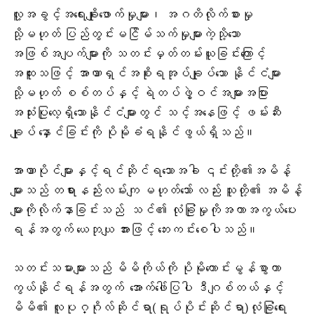
လူ့အခွင့်အရေးချိုးဖောက်မှုများ၊ အဂတိလိုက်စားမှု
သို့မဟုတ် ပြည်တွင်းမငြိမ်သက်မှုများကဲ့သို့သော
အဖြစ်အပျက်များကို သတင်းမှတ်တမ်းယူခြင်းကြောင့်
အထူးသဖြင့် အာဏာရှင်အစိုးရအုပ်ချုပ်
သော နိုင်ငံများ
သို့မဟုတ် စစ်တပ်နှင့် ရဲတပ်ဖွဲ့ဝင်အများအပြား
အသုံးပြုလေ့ရှိသောနိုင်ငံများတွင် သင့်အနေဖြင့် ဖမ်းဆီး
ချုပ် နှောင်ခြင်းကို ပိုမိုခံရနိုင်ဖွယ်ရှိသည်။
အာဏာပိုင်များနှင့်ရင်ဆိုင်ရသောအခါ ၎င်းတို့၏အမိန့်
များသည် တရားနည်းလမ်းကျ မဟုတ်သော် လည်း သူတို့၏ အမိန့်
များကိုလိုက်နာခြင်းသည် သင်၏ လုံခြုံမှုကိုအကာအကွယ်ပေး
ရန်အတွက် ယေဘုယျ အားဖြင့် ဘေးကင်းစေပါသည်။
သတင်းသမားများသည် မိမိကိုယ်ကို ပိုမိုကောင်းမွန်စွာကာ
ကွယ်နိုင်ရန်အတွက် အောက်ဖေါ်ပြပါ ဒီဂျစ်တယ်နှင့်
မိမိ၏ လူပုဂ္ဂိုလ်ဆိုင်ရာ(ရုပ်ပိုင်းဆိုင်ရာ)လုံခြုံရေး