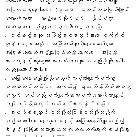
အထောက်အထား၊ စာရွက်စာတမ်းများကို သင်နှင့်အတူ
အမြဲတမ်းရှိနေပါစေ။ (ဥပမာ – သတင်းသမားဖြစ်ကြောင်း
အထောက်အထား၊ ယာဉ်မောင်းလိုင်စင်၊ နိုင်ငံကူး
လက်မှတ်၊ ပြည်ဝင်ခွင့်ဗီဇာ .. စသည်)
သင်နှင့်အတူ အပြည့်အဝအားသွင်းထားသော လက်ကိုင်
ဖုန်း၊ ငွေသားအချို့၊ အမြဲတမ်းသုံးစွဲနေသော ဆေးဝါးများ၊
အခြေခံအထောက်အပံ့များဖြစ်သည့် သောက်ရေ၊ အားဖြည့်
စားစရာနှင့် နွေးထွေးသော အဝတ်အစားများ စသည်တို့ကို တပါ
တည်းယူဆောင်ထားပါ။
အခြေအနေအမျိုးမျိုးတို့အတွက် သင့်တော်လျှောက်ပတ်စွာ
ဝတ်စားဆင်ယင်ပါ။ အကယ်၍ ရဲက ထိန်းသိမ်းထားစဉ်
အတွင်း သင်သည် ဝတ်လျက်သားအဝတ်အစားကိုသာလျှင်
အချို့အချိန်များတွင် ဝတ်ဆင်ထားရနိုင်သည်။
အဖမ်းခံရလျှင် မည်သို့တုံ့ပြန်မည်ဆိုသည်ကို
စဉ်းစားထားပါ။ နေရာဒေသနှင့် အခြေအနေပေါ်မူတည် ၍
ရဲနှင့် လုံခြုံရေးသမားများသည် ကိုယ်ထိလက်ရောက် ရန်လိုစွာ