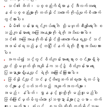
သင်၏ အိတ်၊ ပစ္စည်းကိရိယာနှင့် အီလက်ထရော
နစ်ပစ္စည်းများကို တတ်နိုင်သလောက် ကိုယ့်မျက်စိ အောက်
တွင်ထားပါ။
မိမိ၏ ပန်းနာရင်ကျပ်ရောဂါ သို့မဟုတ် ဆီးချိုရောဂါ စ
သည့် ကျန်းမာရေးအခြေအနေများကို ရဲကို အသိပေးထားပါ။
သင်၏ အခြေအနေကိုထိန်းနိုင်ဖို့ ဆေးသောက်နေရလျှင် သင်
အဖမ်းခံရသည်နှင့် တပြိုင်နက် ရဲကို ဦးစွာအသိပေးထား
ပါ။
အကယ်၍ သင့်တွင် စိတ်ကျန်းမာရေးရာဇဝင်များရှိခဲ့
လျှင် သို့မဟုတ် ထိုအချိန်က သင့်၌ စိတ်ကျန်းမာ ရေး
ပြဿနာများရှိနေလျှင် ရဲကို အကြောင်းကြားထားပါ။
ဖြစ်နိုင်လျှင် သင်နှင့်ထိတွေ့ဆက်ဆံရသော ရဲတပ်ဖွဲ့
ဝင်များနှင့်ပတ်သက်သည့် အချက်အလက်များ၊
အမည်၊ နံပါတ်၊ ဌာနနှင့် သူတို့ကို မည်သူမည်ဝါ
ဖြစ်ကြောင်းမှတ်မိလွယ်သော ပုံသဏ္ဍာန်များ (ဥပမာ – တက်
တူး၊ မျက်နှာ၊ ဆံပင် .. စသည်) တို့ကို တတ်နိုင်သမျှ