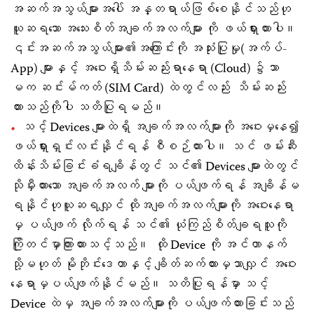
အဆက်အသွယ်များအပေါ် အန္တရာယ်ဖြစ်စေနိုင်သည်ဟု
ယူဆရသော အသေးစိတ်အချက်အလက်များ ကို ဖယ်ရှားထားပါ။
၎င်းအဆက်အသွယ်များ၏အကြောင်းကို အသုံးပြုမှု(အက်ပ်-
App) များနှင့် အဝေးရှိသိမ်းဆည်းရာနေရာ (Cloud) ၌သာ
မက ဆင်းမ်ကတ် (SIM Card) ထဲတွင်လည်း သိမ်းဆည်း
ထားသည်ကိုပါ သတိပြုရမည်။
သင့် Devices များထဲရှိ အချက်အလက်များကို အဝေးမှနေ၍
ဖယ်ရှားရှင်းလင်းနိုင်ရန် စီစဉ်ထားပါ။ သင် ဖမ်းဆီး
ထိန်းသိမ်းခြင်းခံရချိန်တွင် သင်၏ Devices များထဲတွင်
သိုမှီးထားသော အချက်အလက် များကို ပယ်ဖျက်ရန် အချိန်မ
ရနိုင်ဟုယူဆရလျှင် ထိုအချက်အလက်များကို အဝေးနေရာ
မှ ပယ်ဖျက် လိုက်ရန် သင်၏ ယုံကြည်စိတ်ချရသူကို
ကြိုတင်မှာကြားထားသင့်သည်။ ထို Device ကို အင်တာနက်
သို့မဟုတ် မိုဘိုင်းဒေတာနှင့် ချိတ်ဆက်ထားမှသာလျှင် အဝေး
နေရာမှပယ်ဖျက်နိုင်မည်။ သတိပြုရန်မှာ သင့်
Device ထဲမှ အချက်အလက်များကို ပယ်ဖျက်ထားခြင်းသည်