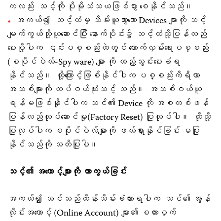
ကလည်း သင့်ကို ပိုမိုသံသယဖြစ်ပွား စေနိုင်သည်။
အကယ်၍ သင့်ထံမှ သိမ်းယူသွားသော Devices များကို သင့်
မျက်ကွယ်သို့ယူဆောင်ပြီး နောက်ပိုင်း၌ သင့်ထံသို့ပြန်လည်
ပေးပို့ပါက ၎င်းပစ္စည်းထဲတွင် ထောက်လှမ်းရေးပစ္စည်း
(စပိုင်ဝဲလ်-Spy ware) များ ကို ထည့်သွင်းပေးခံရ
နိုင်သည်။ ထို့ကြောင့်ဖြစ်နိုင်ပါက ပစ္စည်းကိရိယာ
အသစ်များကို ထပ်ဝယ်သုံးသင့် သည်။ အသစ်ဝယ်ယူ
ရန်မဖြစ်နိုင်ပါက သင်၏ Device ကို အစတစ်ဖန်
ပြန်လည်လုပ်ဆောင်မှု(Factory Reset) ပြုလုပ်ပါ။ ထိုသို့
ပြုလုပ်ပါက စပိုင်ဝဲလ်များကို ဖယ်ရှားနိုင်ခြင်း မပြု
နိုင်သည်ကို သတိပြုပါ။
သင့်၏ အကောင့်များကို ကာကွယ်ခြင်း
အကယ်၍ သင်သည်ထိန်းသိမ်းခံထားရပါက သင်၏ အွန်
လိုင်းအကောင့် (Online Account) များ၏ စကားဝှက်