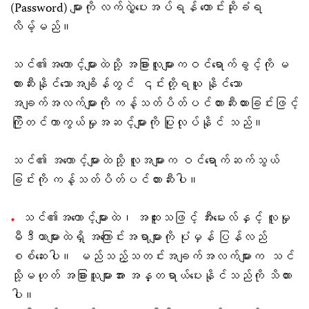
(Password) များကို လက်လွှဲပေးအပ်ရန် တောင်းဆိုခံရ
လိမ့်မည်။
သင်၏အကောင့်များထဲသို့ အခြားလူများကဝင်ရောက်ခွင့်ကို မ
တားဆီးနိုင်သောအချိန်တွင် ၎င်းတို့ရယူ နိုင်သော
အချက်အလက်များကို ကန့်သတ်ပိတ်ပင်တားဆီးထားခြင်းဖြင့်
ကြိုတင်ကာကွယ်မှုအဆင့်များကို ပြုလုပ်နိုင် သည်။
သင်၏ အကောင့်များထဲသို့ လူအများက ဝင်ရောက်ဆက်သွယ်
ခြင်းကို ကန့်သတ်ပိတ်ပင်တားဆီးပါ။
သင်၏အကောင့်များထဲ၊ အထူးသဖြင့် အီးမေးလ်နှင့် လူမှု
မီဒီယာများထဲရှိ အကြောင်းအရာများကို ပုံမှန် ပြန်လည်
စစ်ဆေးပါ။ မည်သည့်သတင်းအချက်အလက်များက သင်
သို့မဟုတ် အခြားသူများအား အန္တရာယ်ပေးနိုင်သည်ကို သိထား
ပါ။