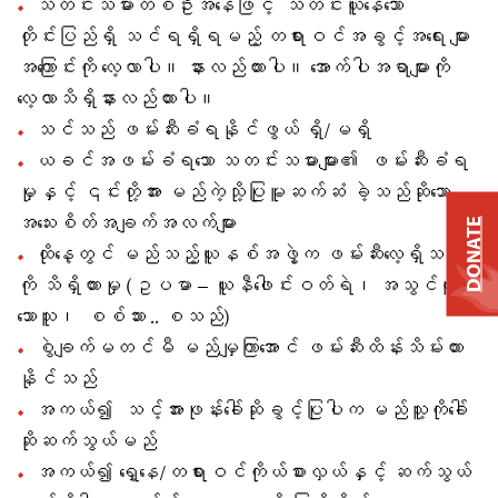
သတင်းသမားတစ်ဦးအနေဖြင့် သတင်းယူနေသော
တိုင်းပြည်ရှိ သင်ရရှိရမည့် တရားဝင်အခွင့်အရေး များ
အကြောင်းကို လေ့လာပါ။ နားလည်ထားပါ။ အောက်ပါအရာများကို
လေ့လာသိရှိနားလည်ထားပါ။
သင်သည် ဖမ်းဆီးခံရနိုင်ဖွယ် ရှိ/မရှိ
ယခင်အဖမ်းခံရသော သတင်းသမားများ၏ ဖမ်းဆီးခံရ
မှုနှင့် ၎င်းတို့အား မည်ကဲ့သို့ပြုမူဆက်ဆံ ခဲ့သည်ဆိုသော
အသေးစိတ်အချက်အလက်များ
DONATE
ထိုနေ့တွင် မည်သည့်ယူနစ်အဖွဲ့က ဖမ်းဆီးလေ့ရှိသည်
ကို သိရှိထားမှု (ဥပမာ – ယူနီဖေါင်းဝတ်ရဲ၊ အသွင်ယူထား
သောသူ၊ စစ်သား .. စသည်)
စွဲချက်မတင်မီ မည်မျှကြာအောင် ဖမ်းဆီးထိန်းသိမ်းထား
နိုင်သည်
အကယ်၍ သင့်အားဖုန်းခေါ်ဆိုခွင့်ပြုပါက မည်သူ့ကိုခေါ်
ဆိုဆက်သွယ်မည်
အကယ်၍ ရှေ့နေ/တရားဝင်ကိုယ်စားလှယ်နှင့် ဆက်သွယ်