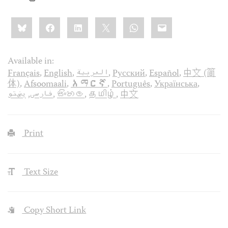
Share
Bluesky
Facebook
LinkedIn
X
WhatsApp
Email
this:
Available in:
Français
,
English
,
العربية
,
Русский
,
Español
,
中文 (简
体)
,
Afsoomaali
,
አማርኛ
,
Português
,
Українська
,
پښتو
,
فارسی
,
සිංහල
,
தமிழ்
,
中文
Print
Text Size
Copy Short Link