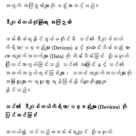
အတွက် အကြံဉာဏ်များကို စဉ်းစားသင့်သည်။
ဒီဂျစ်တယ်လုံခြုံရေး အကြံဉာဏ်
ဖမ်းဆီးခံရနိုင်ဖွယ်မတိုင်မီ သင်၏ ဒီဂျစ်တယ်
ကိရိယာ/ပစ္စည်းများ (Devices)နှင့် စုဆောင်းသိမ်းဆည်း ထား
သောအချက်အလက်များ (Data) ကို ထိန်းသိမ်းခြင်း သို့မဟုတ်
ကြိုတင်ကာကွယ်ခြင်းသည် သင်၏ အကြောင်းနှင့် သင်၏
အဆက်အသွယ်ရင်းမြစ်များ
၊ သတင်း
အချက်အလက်များကို
အခြားသူများက ရယူသွား ရန်ဖြစ်နိုင်ချေကို လျှော့ချ
နိုင်သည်။
သင်၏ ဒီဂျစ်တယ်ကိရိယာ/ပစ္စည်းများ (
Devices) ကို
ပြင်ဆင်ခြင်း
အကယ်၍ သင်သည်အဖမ်းခံရလျှင် သို့မဟုတ်