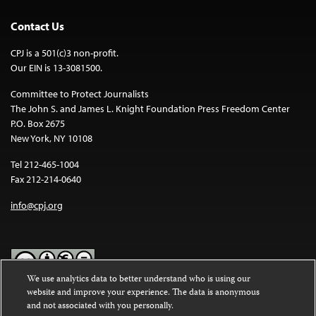
Contact Us
CPJ is a 501(c)3 non-profit.
Our EIN is 13-3081500.
Committee to Protect Journalists
The John S. and James L. Knight Foundation Press Freedom Center
P.O. Box 2675
New York, NY 10108
Tel 212-465-1004
Fax 212-214-0640
info@cpj.org
We use analytics data to better understand who is using our
website and improve your experience. The data is anonymous
Except where noted, text on this website is licensed under a
Creative
and not associated with you personally.
Commons Attribution-NonCommercial-NoDerivatives 4.0