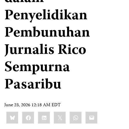
Penyelidikan
Pembunuhan
Jurnalis Rico
Sempurna
Pasaribu
June 23, 2026 12:18 AM EDT
Share
Bluesky
Facebook
LinkedIn
X
WhatsApp
Email
this: