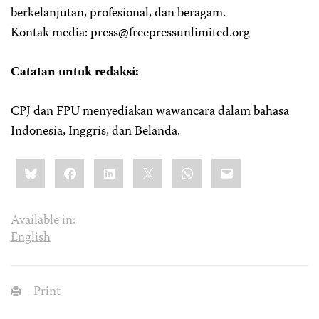
berkelanjutan, profesional, dan beragam.
Kontak media:
press@freepressunlimited.org
Catatan untuk redaksi:
CPJ dan FPU menyediakan wawancara dalam bahasa
Indonesia, Inggris, dan Belanda.
Share
Bluesky
Facebook
LinkedIn
X
WhatsApp
Email
this:
Available in:
English
Print