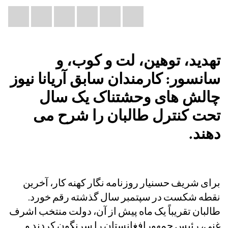
Share
il
atsApp
LinkedIn
X
Facebook
Bluesky
this:
تهدید، توهین، لت و کوب، و
سانسور: کارمندان سابق آریانا نیوز
چالش های وحشتناک یک سال
تحت کنترل طالبان را شرح می
دهند.
برای شریف حسنیار روزنامه نگار کهنه کار، آخرین
نقطه شکست در سپتمبر سال گذشته رقم خورد.
طالبان تقریباً یک ماه پیش از آن، دولت منتخب اشرف
غنی، رئیس جمهورافغانستان را سرنگون کردند و