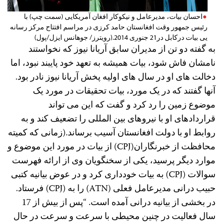
احسان بیات، مدیرعامل و نیکوکار افغان آمریکایی (سمت چپ) با
رئیس جمهور وقت افغانستان حامد کرزی در مراسم افتتاح مرکز رسانه
یی بیات درکابل در21 جنوری 2014.(رویترز/ جوهانس ایزل/پول)
به گفته دو تن از مدیران سابق آریانا نیوز که نخواستند
نامشان فاش شود، بیات همیشه به تعهد خود پایبند نبود، اما
دخالت های او در سال های اولیه پخش آریانا نیوز نادر بود.
آنها گفتند که در یک مورد، بیات تحقیقات در مورد یک
موضوع زمین را رد کرد و گفت که این می تواند
قراردادهای او با نیروهای بین المللی را تضعیف کند و به
روابط او با دولت افغانستان آسیب برساند.(زمانی که کمیته
محافظت از خبرنگاران(CPJ) از بیات در مورد این موضوع و
موارد دیگر پرسید، یکی از سخنگویان وی از ارائه فهرست
سوالات (CPJ) به بیات خودداری کرد و در عوض بیانیه کتبی
حبیب درانی مدیرعامل فعلی (ATN) را به (CPJ) فرستاد.
در بخشی از بیانیه درانی آمده است. “پس از بیش از 17
سال فعالیت در چنین محیطی با سرعت و سرعت در حال