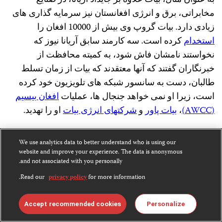
به عنوان مثال، بیات علاوه بر جایداد آریانا، در صنایع
مخابراتی، برق و انرژی افغانستان نیز سرمایه گذاری های
زیادی دارد. بیات گروپ وی بیش از 10000 افغان را
استخدام
کرده است. سه کارمند سابق آریانا نیوز که
نخواستند نامشان فاش شود، به کمیته محافظت از
خبرنگاران گفتند که آنها معتقدند که بیات از زمان تسلط
طالبان، دست به سانسور شبکه های تلویزیون خود کرده
است، زیرا او نمی خواهد جنجال ها، عملیات
افغان بیسیم
(AWCC)
،
بیات پاور
و
شرکتهای انرژی بیات
او را تهدید.
درانی از شبکه تلویزیونی آریانا به درخواست کمیته
We use analytics data to better understand who is using our
محافظت از خبرنگاران برای اظهار نظر در مورد نظرات
website and improve your experience. The data is anonymous
and not associated with you personally.
این کارمندان سابق پاسخی نداد. او در بیانیه اش به کمیته
for more information.
privacy policy
محافظت از خبرنگاران، تعهد سپرد که آریانا به پخش
Read our
نشرات اش با کسب اطمینان از امنیت و رفاه کارکنان این
Personalize
Accept recommended cookies
شبکه که همیشه در اولویت کار آنان قرار دارد.ادامه میدهد.
او گفت: « باوجود چالش‌های اقتصادی کشور، شبکه