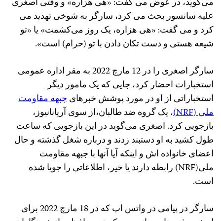
می‌گوید، در عوض می ‌گفت: «هی هزاره» و وقتی اصغری
علیه سانسور بحث می‌ کرد، سارگر به شوخی تهدید می
‌کرد و می ‌گفت: «هی هزاره، یک روز می‌کشمت» یا «تو
شیعه هستی و دست تکان دادن با تو (حرام) است».
سارگر اصغری را در 12 مارچ 2022 به مقر اداره عمومی
استخبارات احضار کرد، جایی که یک مامور دیگر
استخباراتی از او در مورد پوشش خبرهای
جبهه مقاومت
ملی (NRF)
، یک گروه ضد طالبان،از سوی آریانانیوز،
بازجویی کرد. اصغری می‌گوید در این بازجویی که ساعت
طول کشید به او دستبند زدند و درباره شغل گذشته و حال
اعضای خانواده‌ اش و اینکه آیا آنها با جبهه مقاومت
ملی(NRF) رابطه دارند یا خیر، اطلاعاتی را جویا شده
است.
سارگر در پیامی در واتس اپ که در 18 مارچ 2022 برای