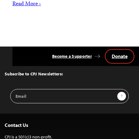
Read More ›
Donate
Become a Supporter
Back
to
Top
Subscribe to CPJ Newsletters:
Email
Sign Up
Address
Contact Us
CPJ is a 501(c)3 non-profit.