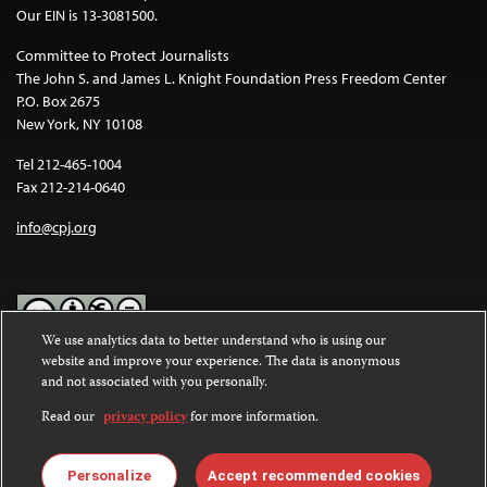
Our EIN is 13-3081500.
Committee to Protect Journalists
The John S. and James L. Knight Foundation Press Freedom Center
P.O. Box 2675
New York, NY 10108
Tel 212-465-1004
Fax 212-214-0640
info@cpj.org
We use analytics data to better understand who is using our
website and improve your experience. The data is anonymous
Except where noted, text on this website is licensed under a
Creative
and not associated with you personally.
Commons Attribution-NonCommercial-NoDerivatives 4.0
International License
.
Read our
privacy policy
for more information.
Images and other media are not covered by the Creative Commons
license. For more information about permissions, see our
FAQs
.
Personalize
Accept recommended cookies