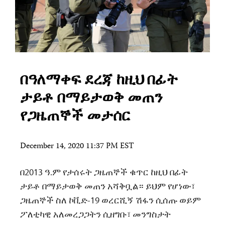
በዓለማቀፍ ደረጃ ከዚህ በፊት
ታይቶ በማይታወቅ መጠን
የጋዜጠኞች መታሰር
December 14, 2020 11:37 PM EST
በ2013 ዓ.ም የታሰሩት ጋዜጠኞች ቁጥር ከዚህ በፊት
ታይቶ በማይታወቅ መጠን አሻቅቧል። ይህም የሆነው፣
ጋዜጠኞች ስለ ኮቪድ-19 ወረርሺኝ ሽፋን ሲሰጡ ወይም
ፖለቲካዊ አለመረጋጋትን ሲዘግቡ፣ መንግስታት