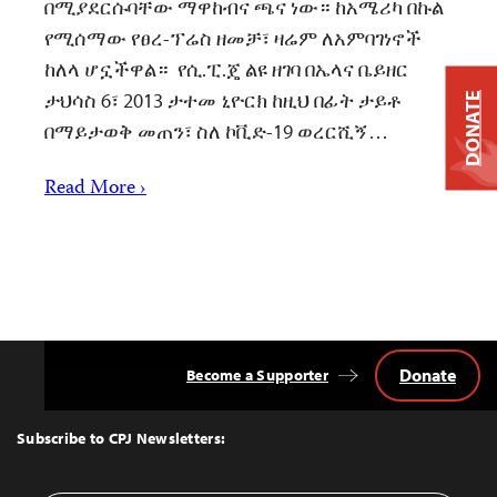
በሚያደርሱባቸው ማዋከብና ጫና ነው። ከአሜሪካ በኩል
የሚሰማው የፀረ-ፕሬስ ዘመቻ፣ ዛሬም ለአምባገነኖች
ከለላ ሆኗችዋል። የሲ.ፒ.ጄ ልዩ ዘገባ በኤላና ቤይዘር
ታህሳስ 6፣ 2013 ታተመ ኒዮርክ ከዚህ በፊት ታይቶ
DONATE
በማይታወቅ መጠን፣ ስለ ኮቪድ-19 ወረርሺኝ…
Read More ›
Donate
Become a Supporter
Back
to
Top
Subscribe to CPJ Newsletters: