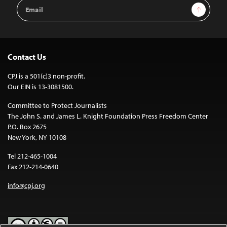
Email
Sign Up
Address
Contact Us
CPJ is a 501(c)3 non-profit.
Our EIN is 13-3081500.
Committee to Protect Journalists
The John S. and James L. Knight Foundation Press Freedom Center
P.O. Box 2675
New York, NY 10108
Tel 212-465-1004
Fax 212-214-0640
info@cpj.org