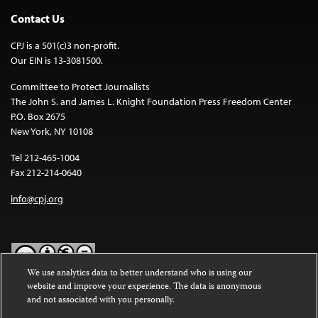
Contact Us
CPJ is a 501(c)3 non-profit.
Our EIN is 13-3081500.
Committee to Protect Journalists
The John S. and James L. Knight Foundation Press Freedom Center
P.O. Box 2675
New York, NY 10108
Tel 212-465-1004
Fax 212-214-0640
info@cpj.org
We use analytics data to better understand who is using our
website and improve your experience. The data is anonymous
Except where noted, text on this website is licensed under a
Creative
and not associated with you personally.
Commons Attribution-NonCommercial-NoDerivatives 4.0