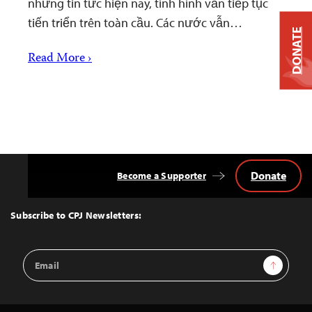
những tin tức hiện nay, tình hình vẫn tiếp tục
tiến triển trên toàn cầu. Các nước vẫn…
DONATE
Read More ›
Donate
Become a Supporter
Back
to
Top
Subscribe to CPJ Newsletters:
Email
Sign Up
Address