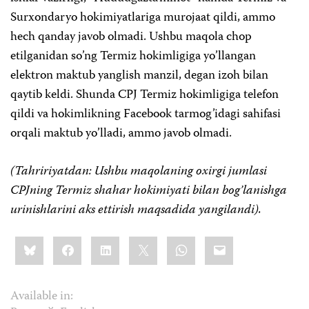
Surxondaryo hokimiyatlariga murojaat qildi, ammo
hech qanday javob olmadi. Ushbu maqola chop
etilganidan so’ng Termiz hokimligiga yo’llangan
elektron maktub yanglish manzil, degan izoh bilan
qaytib keldi. Shunda CPJ Termiz hokimligiga telefon
qildi va hokimlikning Facebook tarmog’idagi sahifasi
orqali maktub yo’lladi, ammo javob olmadi.
(Tahririyatdan: Ushbu maqolaning oxirgi jumlasi
CPJning Termiz shahar hokimiyati bilan bog’lanishga
urinishlarini aks ettirish maqsadida yangilandi).
Share
Bluesky
Facebook
LinkedIn
X
WhatsApp
Email
this:
Available in: