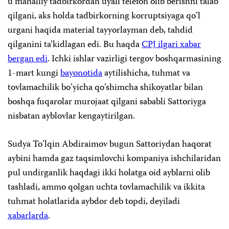
u mahalliy tadbirkordan uyali telefon olib berishni talab
qilgani, aks holda tadbirkorning korruptsiyaga qo’l
urgani haqida material tayyorlayman deb, tahdid
qilganini ta’kidlagan edi. Bu haqda
CPJ ilgari xabar
bergan edi
. Ichki ishlar vazirligi tergov boshqarmasining
1-mart kungi
bayonotida
aytilishicha, tuhmat va
tovlamachilik bo’yicha qo’shimcha shikoyatlar bilan
boshqa fuqarolar murojaat qilgani sababli Sattoriyga
nisbatan ayblovlar kengaytirilgan.
Sudya To’lqin Abdiraimov bugun Sattoriydan haqorat
aybini hamda gaz taqsimlovchi kompaniya ishchilaridan
pul undirganlik haqdagi ikki holatga oid ayblarni olib
tashladi, ammo qolgan uchta tovlamachilik va ikkita
tuhmat holatlarida aybdor deb topdi, deyiladi
xabarlarda
.