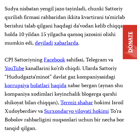
Sudya nisbatan yengil jazo tayinladi, chunki Sattoriy
qurilish firmasi rahbaridan ikkita kvartirani ta’mirlab
berishni talab qilgani haqdagi da’vodan kelib chiqqan
holda 10 yildan 15 yilgacha qamoq jazosini olishi
DONATE
mumkin edi,
deyiladi
xabarlarda
.
CPJ Sattoriyning
Facebook
sahifasi, Telegram va
YouTube
kanallarini ko’rib chiqdi. Ularda Sattoriy
“Hududgazta’minot” davlat gaz kompaniyasidagi
korrupsiya
holatlari
haqida
xabar bergan (aynan shu
kompaniya xodimlari keyinchalik blogerga qarshi
shikoyat bilan chiqqan),
Termiz shahar
hokimi Isroil
Xudoyberdiev va
Surxondaryo viloyati hokimi
To’ra
Bobolov rahbarligini nuqsonlari uchun bir necha bor
tanqid qilgan.