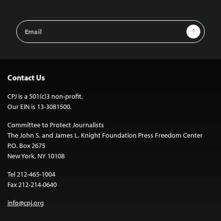
Email
Sign Up
Address
Contact Us
CPJ is a 501(c)3 non-profit.
Our EIN is 13-3081500.
Committee to Protect Journalists
The John S. and James L. Knight Foundation Press Freedom Center
P.O. Box 2675
New York, NY 10108
Tel 212-465-1004
Fax 212-214-0640
info@cpj.org