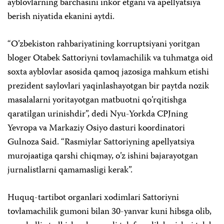
ayblovlarning barchasini inkor etgani va apellyatsiya
berish niyatida ekanini aytdi.
“O’zbekiston rahbariyatining korruptsiyani yoritgan
bloger Otabek Sattoriyni tovlamachilik va tuhmatga oid
soxta ayblovlar asosida qamoq jazosiga mahkum etishi
prezident saylovlari yaqinlashayotgan bir paytda nozik
masalalarni yoritayotgan matbuotni qo’rqitishga
qaratilgan urinishdir”, dedi Nyu-Yorkda CPJning
Yevropa va Markaziy Osiyo dasturi koordinatori
Gulnoza Said. “Rasmiylar Sattoriyning apellyatsiya
murojaatiga qarshi chiqmay, o’z ishini bajarayotgan
jurnalistlarni qamamasligi kerak”.
Huquq-tartibot organlari xodimlari Sattoriyni
tovlamachilik gumoni bilan 30-yanvar kuni hibsga olib,