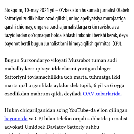
Stokgolm, 10-may 2021 yil – O’zbekiston hukumati jurnalist Otabek
Sattoriyni zudlik bilan ozod qilishi, uning apellyatsiya murojaatiga
qarshi chiqmay, unga va barcha jurnalistlarga erkin ravishda va
tazyiqlardan qo’rqmagan holda ishlash imkonini berishi kerak, deya
bayonot berdi bugun Jurnalistlarni himoya qilish qo’mitasi (CPJ).
Bugun Surxondaryo viloyati Muzrabot tuman sudi
mahalliy korruptsiya iddaolarini yoritgan bloger
Sattoriyni tovlamachilikka uch marta, tuhmatga ikki
marta qo’l urganlikda aybdor deb topib, 6 yil va 6 oyga
ozodlikdan mahrum qildi, deyiladi
OAV
xabarlarida
.
Hukm chiqarilganidan so’ng YouTube-da e’lon qilingan
bayonotda
va CPJ bilan telefon orqali suhbatda jurnalist
advokati Umidbek Davlatov Sattoriy ushbu