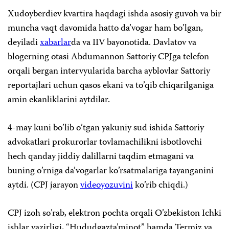
Xudoyberdiev kvartira haqdagi ishda asosiy guvoh va bir
muncha vaqt davomida hatto da’vogar ham bo’lgan,
deyiladi
xabarlar
da va IIV bayonotida. Davlatov va
blogerning otasi Abdumannon Sattoriy CPJga telefon
orqali bergan intervyularida barcha ayblovlar Sattoriy
reportajlari uchun qasos ekani va to’qib chiqarilganiga
amin ekanliklarini aytdilar.
4-may kuni bo’lib o’tgan yakuniy sud ishida Sattoriy
advokatlari prokurorlar tovlamachilikni isbotlovchi
hech qanday jiddiy dalillarni taqdim etmagani va
buning o’rniga da’vogarlar ko’rsatmalariga tayanganini
aytdi. (CPJ jarayon
videoyozuvini
ko’rib chiqdi.)
CPJ izoh so’rab, elektron pochta orqali O’zbekiston Ichki
ishlar vazirligi, “Hududgazta’minot” hamda Termiz va