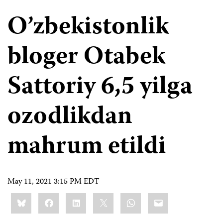
O’zbekistonlik
bloger Otabek
Sattoriy 6,5 yilga
ozodlikdan
mahrum etildi
May 11, 2021 3:15 PM EDT
Share
Bluesky
Facebook
LinkedIn
X
WhatsApp
Email
this: