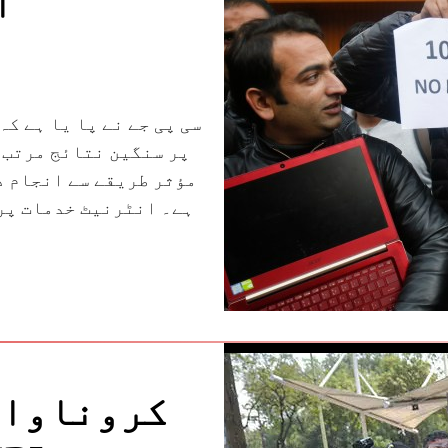
ا
سی پی جے نے پا یا ہے ک
پر سنگین نتائج مرتب 
مؤثر طریقے سے انجام د
ہے۔ انٹرنیٹ خدمات پر 
کروناوائ