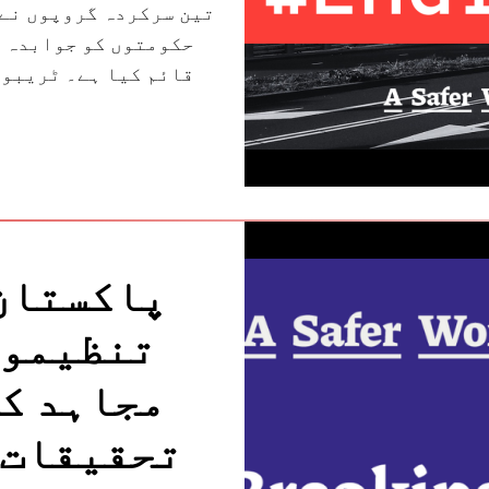
تین سرکردہ گروپوں نے 
حکومتوں کو جوابدہ ٹ
قائم کیا ہے۔ ٹریبون
پاکستان:
تنظیموں
مجاہد کے
تحقیقات 