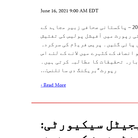
June 16, 2021 9:00 AM EDT
ایمسٹرڈیم، 16 جون 2021 – پاکستانی صحافی زبیر مجاہد کے
ی رپورٹ میں آفیشل پولیس کی تفتیش
 پائی گئیں۔ پریس فریڈم کی سرکردہ
انصاف کے کٹہرے میں لانے کے لئے اس
بارہ تحقیقات کا مطالبہ کرتی ہیں۔
رپورٹ “بریکنگ دی سائلنس:…
Read More ›
جیٹل سیکیورٹی: