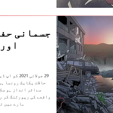
جسمانی حفا
اور 
29 جولائی 1
حالات یکایک رونما ہو
سےاثر انداز ہو سکت
واقعے کی رپورڻنگ کر ر
بارے میں ت