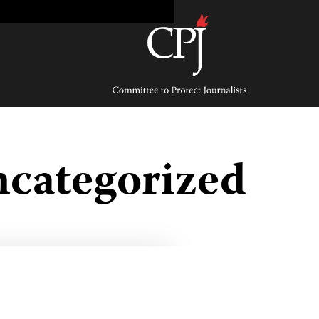
Ski
t
conten
Committee
to
Protect
Journalists
categorized