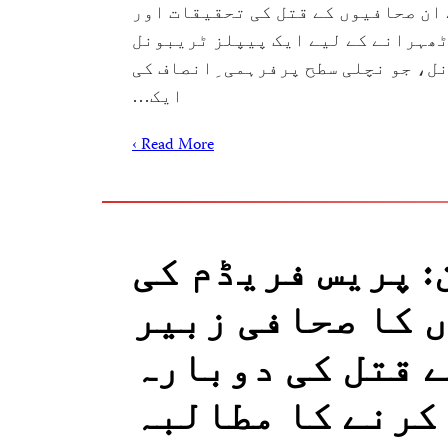
ان صحافیوں کے قتل کی تحقیقات اور
ھہرانے کے لیے ایک پیپلز ٹریبونل
ل، جو نچلی سطح پرفرہمی ِانصاف کی
ایک…
Read More ›
 پریس فریڈم کی
 کا صحافی زبیر
 قتل کی دوبارہ
کرنے کا مطالبہ