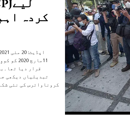
کردہ اہم
قرار دیا تھا۔بین
تبدیلیاں دیکھی جا
کروناوائرس کی نئی شکل