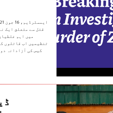
قتل سے متعلق ایک نئ
میں اہم غلطیاں
تنظیمیں اب قاتلوں کو 
کیس کی آزادانہ دو
ڈی