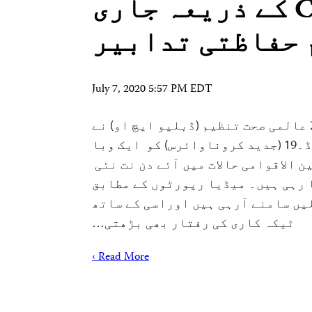
لیےCPJ کے ذریعہ جاری
 حفاظتی تدابیر
July 7, 2020 5:57 PM EDT
اپڈیٹ: 20 مئی 2021 عالمی صحت تنظیم (ڈبلیو ایچ او) نے
11مارچ 2020 کو کووِڈ۔19 (جدید کروناوائرس) کو ایک وبا
 الاقوامی حالات میں آئے دن نت نئی
 رہی ہیں۔ میڈیا رپورٹوں کے مطابق
یں سامنے آرہی ہیں اوراسی کے ساتھ
ٹیکہ کاری کی رفتار بھی بڑھتی…
Read More ›