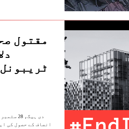
مقتول صح
دل
ٹریبونل 
انصاف کے حصول کی ای