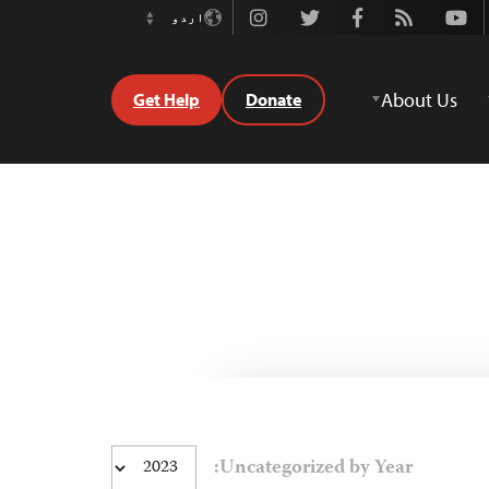
Instagram
Twitter
Facebook
Rss
Youtube
اردو
Switch
Language
About Us
Get Help
Donate
Uncategorized by Year: