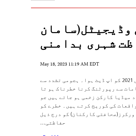
وڈیجیٹل(سامان
ظت شہری بدامنی
May 18, 2023 11:19 AM EDT
10 ستمبر 2018 20 جولائی 2021 کو اپ ڈیٹ ہوا۔ ہجومی تشدد سے
مات سے رپورٹنگ کرنا خطرناک ہو تا
د میڈیا کارکن زخمی ہو جاتے ہیں جو
اقعات کی کوریج کرتے ہیں۔ خطرے کو
ورکرز(صحافتی کارکنان) کو درج ذیل
حفاظتی…