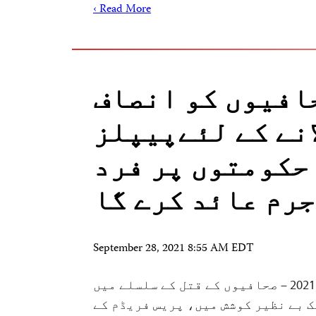
Read More ›
افیوں کو انصاف
انے کے لئےپیپلز
حکومتوں پر فرد
جرم عائد کرے گا
September 28, 2021 8:55 AM EDT
دی ہیگ، 28 ستمبر 2021 – صحافیوں کے قتل کے سلسلے میں
ک بے نظیر کوشش میں، پریس فریڈم کے