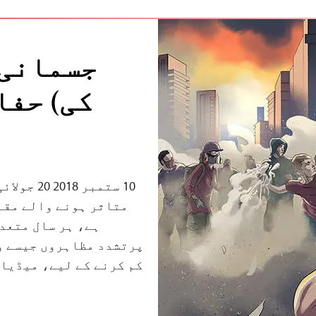
جسمانی 
کی) حفا
متاثر ہونے والے مقا
ہے، ہر سال متعد
پرتشدد مظاہروں جیسے و
کم کرنے کے لیے، میڈیا 