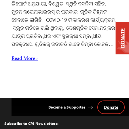
ରିପୋର୍ଟ ଅନୁଯାୟୀ, ବିଶ୍ୱର ସ୍ଥିତି ବଦଳିବା ସହିତ,
ନୂତନ କରୋନାଭାଇରସ୍ ର ପ୍ରକାର ଗୁଡିକ ଚିହ୍ନଟ
ହେବାରେ ଲାଗିଛି. COVID-19 ଟୀକାକରଣ କାର୍ଯ୍ୟକ୍ରମ
ଦ୍ରୁତ ଗତିରେ ଚାଲି ଥିବାରୁ, ଦେଶଗୁଡିକ ସେମାନଙ୍କର
DONATE
ଯାତ୍ରା ପ୍ରତିବନ୍ଧକ ଏବଂ ସୁରକ୍ଷା ସମ୍ବନ୍ଧୀୟ
ପଦକ୍ଷେପ ଗୁଡିକକୁ କଡାକଡି ଭାବେ କିମ୍ବା କୋହଳ…
Read More ›
Donate
Become a Supporter
Back
to
Top
Subscribe to CPJ Newsletters: