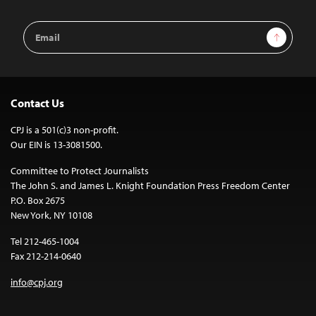
Email
Sign Up
Address
Contact Us
CPJ is a 501(c)3 non-profit.
Our EIN is 13-3081500.
Committee to Protect Journalists
The John S. and James L. Knight Foundation Press Freedom Center
P.O. Box 2675
New York, NY 10108
Tel 212-465-1004
Fax 212-214-0640
info@cpj.org