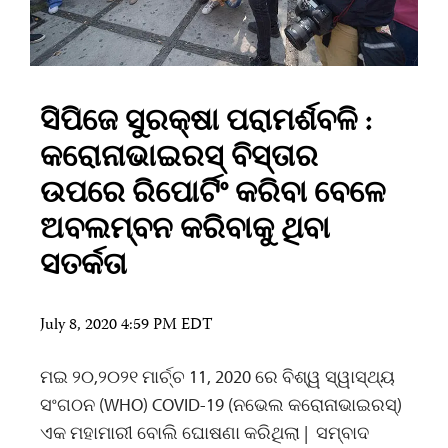
ସିପିଜେ ସୁରକ୍ଷା ପରାମର୍ଶବଳି :
କରୋନାଭାଇରସ୍ ବିସ୍ତାର
ଉପରେ ରିପୋର୍ଟିଂ କରିବା ବେଳେ
ଅବଲମ୍ବନ କରିବାକୁ ଥିବା
ସତର୍କତା
July 8, 2020 4:59 PM EDT
ମଇ ୨୦,୨୦୨୧ ମାର୍ଚ୍ଚ 11, 2020 ରେ ବିଶ୍ୱ ସ୍ୱାସ୍ଥ୍ୟ
ସଂଗଠନ (WHO) COVID-19 (ନଭେଲ କରୋନାଭାଇରସ୍)
ଏକ ମହାମାରୀ ବୋଲି ଘୋଷଣା କରିଥିଲା | ସମ୍ବାଦ