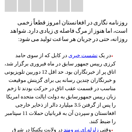
Share
il
atsApp
LinkedIn
X
Facebook
Bluesky
this:
روزنامه نگاری در افغانستان امروز قطعاً زخمی
است، اما هنوز از مرگ فاصله ی زیادی دارد. شواهد
روزانه، حتی در جریان هر ساعت تولید می شود:
در یک
نشست خبری
در کابل که از سوی حامد
کرزی رییس جمهور سابق در ماه فبروری برگزار شد،
اتاق پر از خبرنگاران بود. حد اقل 12 دوربین تلویزیونی
و خبرنگاران چندین رسانه یی برای گزینش موقیعت
مناسب در قسمت عقب اتاق در حرکت بودند تا زخم
زبان رییس جمهورسابق به دولت ایالت متحده امریکا
را پس از گرفتن 3.5 میلیارد دالر از ذخایر خارجی
افغانستان و سپردن آن به قربانیان حملات 11 سپتامبر
را ضبط کنند.
وقتی
زلزله ای نیرومند
در ولایت پکتیکا در شرق