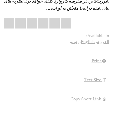
شورنشتاین در مدرسه هاروارد کندی خواهد بود. نظریه های
بیان شده دراینجا متعلق به او است.
Share
il
atsApp
LinkedIn
X
Facebook
Bluesky
this:
Available in:
العربية
,
English
,
پښتو
Print
Text Size
Copy Short Link