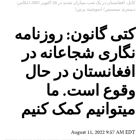
کابل، افغانستان در یک شب بمباران شدید در 26 اکتوبر 2001.(عکاس:
دیمیتری میسینس/ اسوشیتد پرس)
کتی گانون: روزنامه
نگاری شجاعانه در
افغانستان در حال
وقوع است. ما
میتوانیم کمک کنیم
August 11, 2022 9:57 AM EDT