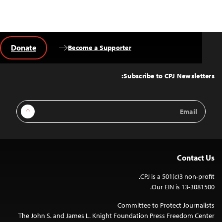
Donate
Become a Supporter
Back
to
Top
Subscribe to CPJ Newsletters:
Email
Sign Up
Address
Contact Us
CPJ is a 501(c)3 non-profit.
Our EIN is 13-3081500.
Committee to Protect Journalists
The John S. and James L. Knight Foundation Press Freedom Center