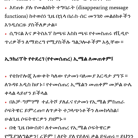
እየጠፉ ያሉ የመልዕክት ተግባራት (disappearing message
functions) ከተወሰነ ጊዜ በኋላ በራስ-ሰር መንገድ መልዕክቶችን
እንዲሰርዙ ያስችለዎታል፡፡
ሲግናል እና ዎትስአፕ ከጫፍ እስከ ጫፍ የተመስጠሩ የቪዲዮ
ጥሪዎችን ለማድረግ የሚያስችሉ ግልጋሎቶችም አሏቸው።
ኢንክሪፕት የተደረገ (የተመሰጠረ) ኢሜል ለመጠቀም፤
የቴክኖሎጂ እውቀት ካለው የታመነ ባለሙያ እርዳታ ያግኙ ፡፡
ለጉዳዩ አዲስ ከሆኑ፣ የተመሰጠረ ኢሜልን መጠቀም መቻል ሁሌ
ቀላል ላይሆን ይችላል
በአቻ-ግምገማ ተፈትሾ ያለፈና የታመነ የኢሜል ምስጠራ
ሶፍትዌር ይምረጡ፡፡ ለጥቃት ተጋላጭነቶችን ለመከላከል፣
ሁልጊዜ ሶፍትዌርዎን ያዘምኑ።
በቂ ጊዜ በውሰድ፣ ለተመሰጠረ የኢሜል ሶፍትዌርዎ
የሚያገለግልዎን፣ ረጅም ፣ ለየት ያለ የይለፍ ቃል ይፍጠሩ። ይህንን