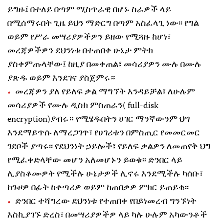
ይግዙ፤ በተለይ በጣም ሚስጥራዊ በሆኑ ስራዎች ላይ
በሚሰማሩበት ጊዜ ይህን ማድርግ በጣም አስፈላጊ ነው፡፡ የግል
ወይም የሥራ መሣሪያዎችዎን ይዘው የሚጓዙ ከሆነ፣
መረጃዎችዎን ደህንነቱ በተጠበቀ ሁኔታ ምትክ
ያስቀምጡላቸው፤ ከዚያ በመቀጠል፣ መሳሪያዎን ሙሉ በሙሉ
ያጽዱ ወይም እንደገና ያስጀምሩ።
መረጃዎን ያለ የይለፍ ቃል ማግኘት እንዳይቻል፣ ለሁሉም
መሳሪያዎች የሙሉ ዲስክ ምስጠራን( full-disk
encryption)ያብሩ። የሚሄዱበትን ሀገር ማንኛውንም ህግ
እንደማይጥሱ ለማረጋገጥ፣ የሀገሪቱን በምስጢር የመመርመር
ገደቦች ያጣሩ፡፡ የደህንነት ኃይሎች፣ የይለፍ ቃልዎን ለመጠየቅ ህግ
የሚፈቀድላቸው መሆን አለመሆኑን ይወቁ፡፡ ድንበር ላይ
ሊያስቆሙዎት የሚችሉ ሁኔታዎች ሊኖሩ እንደሚችሉ ካሰቡ፣
ከጉዞዎ በፊት ከቀጣሪዎ ወይም ከጠበቃዎ ምክር ይጠይቁ፡፡
ድንበር ተሻግረው ደህንነቱ የተጠበቀ የበይነመረብ ግንኙነት
እስኪያገኙ ድረስ፣ በመሣሪያዎችዎ ላይ ካሉ ሁሉም አካውንቶች