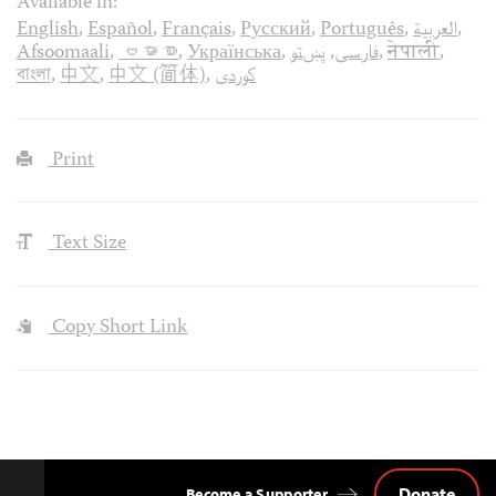
Available in:
English
,
Español
,
Français
,
Русский
,
Português
,
العربية
,
Afsoomaali
,
ဗမာစာ
,
Українська
,
پښتو
,
فارسی
,
नेपाली
,
বাংলা
,
中文
,
中文 (简体)
,
کوردی
Print
Text Size
Copy Short Link
Donate
Become a Supporter