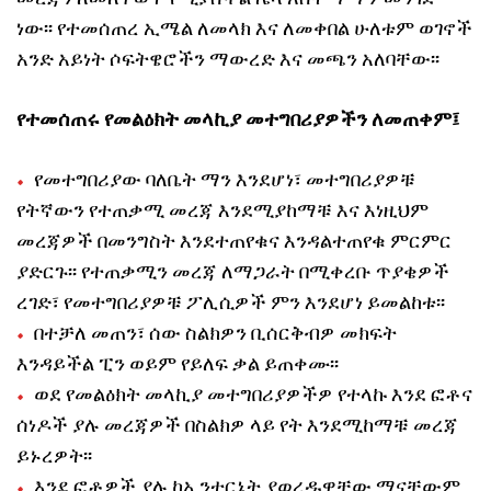
ነው፡፡ የተመሰጠረ ኢሜል ለመላክ እና ለመቀበል ሁለቱም ወገኖች
አንድ አይነት ሶፍትዌሮችን ማውረድ እና መጫን አለባቸው፡፡
የተመሰጠሩ የመልዕክት መላኪያ መተግበሪያዎችን ለመጠቀም፤
የመተግበሪያው ባለቤት ማን እንደሆነ፣ መተግበሪያዎቹ
የትኛውን የተጠቃሚ መረጃ እንደሚያከማቹ እና እነዚህም
መረጃዎች በመንግስት እንደተጠየቁና እንዳልተጠየቁ ምርምር
ያድርጉ፡፡ የተጠቃሚን መረጃ ለማጋራት በሚቀረቡ ጥያቄዎች
ረገድ፣ የመተግበሪያዎቹ ፖሊሲዎች ምን እንደሆነ ይመልከቱ፡፡
በተቻለ መጠን፣ ሰው ስልክዎን ቢሰርቅብዎ መክፍት
እንዳይችል ፒን ወይም የይለፍ ቃል ይጠቀሙ፡፡
ወደ የመልዕክት መላኪያ መተግበሪያዎችዎ የተላኩ እንደ ፎቶና
ሰነዶች ያሉ መረጃዎች በስልክዎ ላይ የት እንደሚከማቹ መረጃ
ይኑረዎት፡፡
እንደ ፎቶዎች ያሉ ከኢንተርኔት ያወረዱዋቸው ማናቸውም