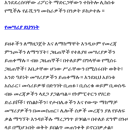
እንደደረሰባቸው ሪፖርት ማድርጋቸውን ተክትሎ ሊከሰቱ
የሚችሉ የፊሺንግ ሙከራዎችን በንቃት ይከታተሉ ፡፡
የመሣሪያ ደህንነት
ይዘቶችን ለማዘጋጀት እና ለማከማቸት እንዲሁም የመረጃ
ምንጮችን ለማግኘት፣ ጋዜጠኞች የተለያዩ መሣሪያዎችን
ይጠቀማሉ። ብዙ ጋዜጠኞች፣ በተለይም በግላቸወ የሚሰሩ
ጋዜጠኞች፣ እቤታቸው ሆነው ሥራቸውን በሚሰሩበት ወቅት፣
አንድ ዓይነት መሣሪያዎችን ይጠቀማሉ። እንደዚህ አይነቱ
አሰራር፣ መሳሪይዎቹ በድንገት ቢጠፉ፣ ቢሰረቁ ወይም ቢወሰዱ
ብዙ መረጃዎችን ላደጋ ያጋልጣል። የኮምፒተርን የሃርድ
ድራይቮች፣ የስልኮችን፣ የታብሌቶችን እና የውጭ ማከማቻ
መሣሪያዎችን በመመስጠር፣ ሌሎች ሰዎች መረጃን ያለ የይለፍ
ቃል ማግኘት እንዳይችሉ ማረጋግጥ ይገባል። በተለይ ደግሞ በጉዞ
ላይ በሚሆኑበት ወቅት ይበልጥ መጠንቀቅ ይኖርበዎታል፡፡