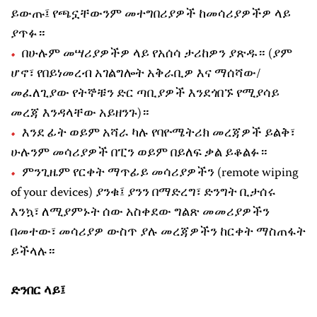
ይውጡ፤ የጫኗቸውንም መተግበሪያዎች ከመሳሪያዎችዎ ላይ
ያጥፉ።
በሁሉም መሣሪያዎችዎ ላይ የአሰሳ ታሪከዎን ያጽዱ። (ያም
ሆኖ፣ የበይነመረብ አገልግሎት አቅራቢዎ እና ማሰሻው/
መፈለጊያው የትኞቹን ድር ጣቢያዎች እንደጎበኙ የሚያሳይ
መረጃ እንዳላቸው አይዘንጉ)።
እንደ ፊት ወይም አሻራ ካሉ የባዮሜትሪክ መረጃዎች ይልቅ፣
ሁሉንም መሳሪያዎች በፒን ወይም በይለፍ ቃል ይቆልፉ።
ምንጊዜም የርቀት ማጥፊይ መሳሪያዎችን (remote wiping
of your devices) ያንቁ፤ ያንን በማድረግ፣ ድንግት ቢታሰሩ
እንኳ፣ ለሚያምኑት ሰው አስቀደው ግልጽ መመሪያዎችን
በመተው፣ መሳሪያዎ ውስጥ ያሉ መረጃዎችን ከርቀት ማስጠፋት
ይችላሉ።
ድንበር ላይ፤