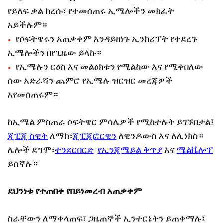
የይለፍ ቃል ከረሱ፣ የተመሰጠሩ ኢሜሎችን መክፈት
አይችሉም።
የሶፍትዌሩን አጠቃቀም እንዳይዘነጉ ኢንክሪፕት የተደረጉ
ኢሜሎችን በየጊዜው ይላኩ።
የኢሜሉን ርዕስ እና መልዕክቱን የሚልከው እና የሚቀበለው
ሰው አድራሻን ጨምሮ የኢሜሉ ዝርዝር መረጃዎች
አየመሰጠሩም።
ከኢሜል ምስጠራ ሶፍትዌር ምሳሌዎች የሚከተሉት ይገኙበታል፤
ጂፒጂ ስዊት
ለማክ፣
ጂፒጂፎርዊን
ለዊንዶውስ እና ለሊነክስ።
ሌሎች ደግሞ፣
ተንደርበርድ
የኢንጂሜይል ቅጥያ
እና
ሜልቬሎፕ
ይሰኛሉ።
ደህንነቱ የተጠበቀ የበይነመረብ አጠቃቀም
ስራቸውን ለማቀላጠፍ፣ ጋዜጠኞች ኢንተርኔትን ይጠቀማሉ፤