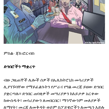
ምስል- ጃክ ፎርብስ
ድንበሮችን ማቋረጥ
ብዙ ጋዜጠኞች ሌሎች ሰዎች በኤሌክትሮኒክ መሳሪያዎች
ሊያገኙባቸው የማይፈልጉትን የሥራና የግል መረጃ ይዘው ድንበር
ያቋርጣሉ፡፡ ድንበር ጠባቂዎች መሣሪያዎን ከእይታዎ አርቀው
ከውሰዱት፣ መሳሪያውን ለመበርበር፣ ማንኛውንም መለያዎች
ለማየት፣ መረጃ ለመቅዳት ወይም ስፓይዌሮችን ለመጫን እድሉ