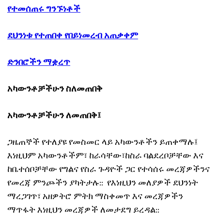
የተመሰጠሩ ግንኙነቶች
ደህንነቱ የተጠበቀ የበይነመረብ አጠቃቀም
ድንበሮችን ማቋረጥ
አካውንቶቻችሁን ስለመጠበቅ
አካውንቶቻችሁን ለመጠበቅ፤
ጋዜጠኞች የተለያዩ የመስመር ላይ አካውንቶችን ይጠቀማሉ፤
እነዚህም አካውንቶችም፣ ከራሳቸው፣ከስራ ባልደረቦቻቸው እና
ከቤተሰቦቻቸው የግልና የስራ ጉዳዮች ጋር የተሳሰሩ መረጃዎችንና
የመረጃ ምንጮችን ያካትታሉ:: የእነዚህን መለያዎች ደህንነት
ማረጋገጥ፣ አዘዎትሮ ምትክ ማስቀመጥ እና መረጃዎችን
ማጥፋት እነዚህን መረጃዎች ለመታደግ ይረዳል::