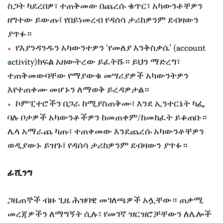
ስጋት ካደረበዎ፣ ተጠቅመው በጨረሱ ቁጥር፣ አካውንቶቸዎን
ዘግተው ይውጡ፤ የበይነመረብ የዳሰሳ ታሪከዎንም ደብዛውን
ያጥፉ።
የእያንዳንዱን አካውንተዎን ‘የመለያ እንቅስቃሴ’ (account
activity)ክፍል አዘውትረው ይፈትሹ። ይህን ማድረግ፣
ተጠቅመውባቸው የማያውቁ መሣሪያዎች አካውንትዎን
እየተጠቀሙ መሆኑን ለማወቅ ይረዳዎታል።
ኮምፒተሮችን በጋራ ከሚያስጠቅሙ፣ እንደ ኢንተርኔት ካፌ
ባሉ ቦታዎች አካውንቶችዎን ከመጠቀም/ከመክፈት ይቆጠቡ።
ሌላ አማራጨ ካጡ፣ ተጠቀመው እንደጨረሱ አካውንቶቸዎን
ወዲያውኑ ይዝጉ፤ የዳሰሳ ታሪከዎንም ደብዛውን ያጥፉ።
ፊሺንግ
ጋዜጠኞች ብዙ ጊዜ ሕዝባዊ መገለጫዎች አሏቸው። ጠቃሚ
መረጃዎችን ለማግኝት ሲሉ፣ የመገኛ ዝርዝሮቻቸውን ለሌሎች