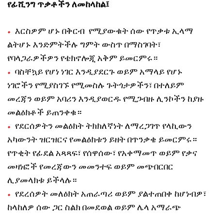
የፊሺንግ ጥቃቶችን ለመከላከል፤
እርስዎም ሆኑ በቅርብ የሚያውቁት ሰው የጥቃቱ ኢላማ
ልትሆኑ እንድምትችሉ ግምት ውስጥ በማስገባት፣
የባላጋራዎችዎን የቴክኖሎጂ አቅም ይመርምሩ።
ባስቸኳይ የሆነ ነገር እንዲያደርጉ ወይም አማላይ የሆኑ
ነገሮችን የሚያስገኙ የሚመስሉ ጉትጎታዎችን፣ በተለይም
መረጃን ወይም አባሪን እንዲያወርዱ የሚጋብዙ ሊንኮችን ከያዙ
መልዕክቶች ይጠንቀቁ።
የደርሰዎትን መልዕክት ትክክለኛነት ለማረጋገጥ የላኪውን
አካውንት ዝርዝርና የመልዕክቱን ይዘት በጥንቃቄ ይመርምሩ።
የጥቂት የፊደል አጻጻፍ፣ የሰዋሰው፣ የአቀማመጥ ወይም የቃና
መዛነፎች የመረጃውን መመንተፍ ወይም መጭበርበር
ሊያመላክቱ ይችላሉ።
የደረሰዎት መለዕክት አጠራጣሪ ወይም ያልተጠበቀ ከሆነብዎ፣
ከላከለዎ ሰው ጋር ስልክ በመደወል ወይም ሌላ አማራጭ