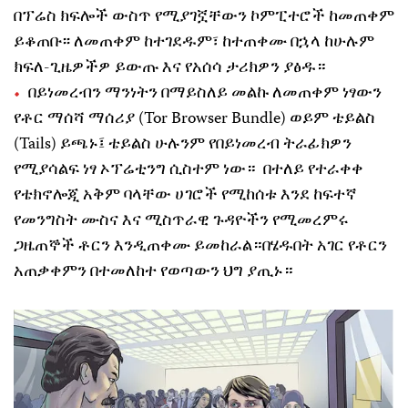
በፕሬስ ክፍሎች ውስጥ የሚያገኟቸውን ኮምፒተሮች ከመጠቀም
ይቆጠቡ፡፡ ለመጠቀም ከተገደዱም፣ ከተጠቀሙ በኋላ ከሁሉም
ክፍለ-ጊዜዎችዎ ይውጡ እና የአሰሳ ታሪክዎን ያፅዱ።
በይነመረብን ማንነትን በማይስለይ መልኩ ለመጠቀም ነፃውን
የቶር ማሰሻ ማሰሪያ (Tor Browser Bundle) ወይም ቴይልስ
(Tails) ይጫኑ፤ ቴይልስ ሁሉንም የበይነመረብ ትራፊክዎን
የሚያሳልፍ ነፃ ኦፕሬቲንግ ሲስተም ነው። በተለይ የተራቀቀ
የቴክኖሎጂ አቅም ባላቸው ሀገሮች የሚከሰቱ እንደ ከፍተኛ
የመንግስት ሙስና እና ሚስጥራዊ ጉዳዮችን የሚመረምሩ
ጋዜጠኞች ቶርን እንዲጠቀሙ ይመከራል።በሄዱበት አገር የቶርን
አጠቃቀምን በተመለከተ የወጣውን ህግ ያጢኑ።