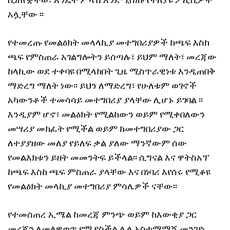
ሲጠየቋችወ፣ እንዴት ምላሽ እንደሚሰጡ የተለያዩ ፖሊሲዎች
አሏቸው ፡፡
የተመረጡ የመልዕክት መላላኪያ መተግበሪያዎች ከጫፍ እስከ
ጫፍ የምስጠራ አገልግሎትን ይሰጣሉ፣ ይህም ማለት፣ መረጃው
ከላኪው ወደ ተቀባዩ በሚላክበት ጊዜ ሚስጥራዊነቱ እንዲጠበቅ
ማድረግ ማለት ነው፡፡ ይህን ለማድረግ፣ የሁለቱም ወገኖች
አካውንቶች ተመሳሳይ መተግበሪያ ያላቸው ሊሆኑ ይገባል ፡፡
እንዲያም ሆኖ፣ መልዕክት የሚልከውን ወይም የሚቀበለውን
መሣሪያ መክፈት የሚችል ወይም ከመተግበሪያው ጋር
ለተያያዘው መለያ የይለፍ ቃል ያለው ማንኛውም ሰው
የመልእክቱን ይዘት መመንትፍ ይችላል፡፡ ሲግናል እና ዋትስአፕ
ከጫፍ እስከ ጫፍ ምስጠራ ያላቸው እና በነባሪ እየሰሩ የሚቆዩ
የመልዕክት መላኪያ መተግበሪያ ምሳሌዎች ናቸው፡፡
የተመሰጠረ ኢሜል ከመረጃ ምንጭ ወይም ከእውቂያ ጋር
መረጃን ለመለዋወጥ የሚያስችል ሌላ አስተማማኝ መንገድ