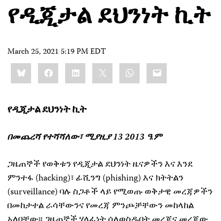
የዲጂታል ደህንነት ኪት
March 25, 2021 5:19 PM EDT
Share
Bluesky
Facebook
LinkedIn
X
WhatsApp
Email
this:
የዲጂታል ደህንነት ኪት
በመጨረሻ የተሻሻለው፣ ሚያዚያ 13 2013 ዓ.ም
ጋዜጠኞች የወቅቱን የዲጂታል ደህንነት ዜናዎችን እና እንደ
ምንተፋ (hacking)፣ ፊሺንግ (phishing) እና ክትትልን
(surveillance) ባሉ ስጋቶች ላይ የሚወጡ ወቅታዊ መረጃዎችን
በመከታተል ራሳቸውንና የመረጃ ምንጮቻቸውን መከላከል
አለባቸው፡፡ ጋዜጠኞች ሃላፊነት ሰለወስዱበት መረጃና መረጃው