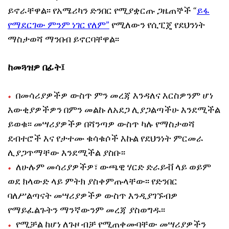
ይኖራቸዋል፡፡ የአሜሪካን ድንበር የሚያቋርጡ ጋዜጠኞች “
ይፋ
የማደርገው ምንም ነገር የለም
”
የሚለውን የሲፒጄ የደህንነት
ማስታወሻ ማንበብ ይኖርባቸዋል፡፡
ከመጓዝዎ በፊት፤
በመሳሪያዎችዎ ውስጥ ምን መረጃ እንዳለና እርስዎንም ሆነ
እውቂያዎችዎን በምን መልኩ ለአደጋ ሊያጋልጣችሁ እንደሚችል
ይወቁ፡፡ መሣሪያዎችዎ በሻንጣዎ ውስጥ ካሉ የማስታወሻ
ደብተሮች እና የታተሙ ቁሳቁሶች እኩል የደህንነት ምርመራ
ሊያጋጥማቸው እንደሚችል ያስቡ፡፡
ለሁሉም መሳሪያዎችዎ፣ ውጫዊ ሃርድ ድራይቭ ላይ ወይም
ወደ ክላውድ ላይ ምትክ ያስቀምጡላቸው፡፡ የድንበር
ባለሥልጣናት መሣሪያዎችዎ ውስጥ እንዲያገኙብዎ
የማይፈልጉትን ማንኛውንም መረጃ ያስወግዱ፡፡
የሚቻል ከሆነ ለጉዞ ብቻ የሚጠቀሙባቸው መሣሪያዎችን