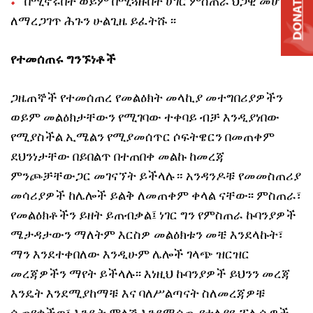
በሚኖሩበት ወይም በሚጓዙበት ሀገር ምስጠራ ህጋዊ መሆኑን
DONATE
ለማረጋገጥ ሕጉን ሁልጊዜ ይፈትሹ ፡፡
የተመሰጠሩ ግንኙነቶች
ጋዜጠኞች የተመሰጠረ የመልዕክት መላኪያ መተግበሪያዎችን
ወይም መልዕክታቸውን የሚገባው ተቀባይ ብቻ እንዲያነበው
የሚያስችል ኢሜልን የሚያመሰጥር ሶፍትዌርን በመጠቀም
ደህንነታቸው በይበልጥ በተጠበቀ መልኩ ከመረጃ
ምንጮቻቸውጋር መገናኘት ይችላሉ። አንዳንዶቹ የመመስጠሪያ
መሳሪያዎች ከሌሎች ይልቅ ለመጠቀም ቀላል ናቸው፡፡ ምስጠራ፣
የመልዕክቶችን ይዘት ይጠብቃል፤ ነገር ግን የምስጠራ ኩባንያዎች
ሜታዳታውን ማለትም እርስዎ መልዕክቱን መቼ እንደላኩት፣
ማን እንደተቀበለው እንዲሁም ሌሎች ገላጭ ዝርዝር
መረጃዎችን ማየት ይችላሉ፡፡ እነዚህ ኩባንያዎች ይህንን መረጃ
እንዴት እንደሚያከማቹ እና ባለሥልጣናት ስለመረጃዎቹ