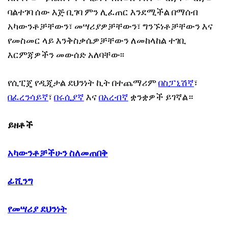
ባልተገባ ሰው እጅ ቢገባ ምን ሊፈጠር እንደሚችል በማሰብ
አካውንቶቻቸውን፣ መሣሪያዎቻቸውን፣ ግንኙነቶቻቸውን እና
የመስመር ላይ እንቅስቃሴዎቻቸውን ለመከላከል ተገቢ
እርምጃዎችን መውሰድ አለባቸው፡፡
የሲፒጄ የዲጂታል ደህንነት ኪት በተጨማሪም
በስፓኒሽኛ
፣
በፈረንሳይኛ
፣
በሩሲያኛ
እና
በአረብኛ
ቋንቋዎች ይገኛል።
ይዘቶች
አካውንቶቻችሁን ስለመጠበቅ
ፊሺንግ
የመሣሪያ ደህንነት