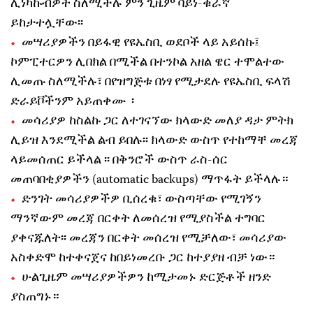
ሊነካኩብዎት ስለሚችሉ ምን ጊዜም ባይነ-ቁራኛ
ይከታተሏቸው፡፡
መሣሪያዎችን በይፋዊ የዩኤስቢ ወደቦች ላይ አይሰኩ፤
ኮምፒተርዎን ሊበክል በሚችል በተንኮል አዘል ዌር ተሞልተው
ሊመጡ ስለሚችሉ፣ በየዝግጅቱ በነፃ የሚታደሉ የዩኤስቢ ፍላሽ
ድራይቮችንም አይጠቀሙ ፡
መሳሪያዎ ከስልኩ ጋር ለተገናኘው ክላውድ መለያ ዳታ ምትክ
ሊይዝ እንደሚችል ልብ ይበሉ፡፡ ክላውድ ውስጥ የተከማቸ መረጃ
ላይመሰጠር ይችላል ፡፡ በቅንሮች ውስጥ ራስ-ሰር
መጠባበቂያዎችን (automatic backups) ማጥፋት ይችላሉ።
ድንገት መሳሪያዎችዎ ቢሰረቁ፣ ውስጣቸው የሚገኝን
ማንኛውም መረጃ በርቀት ለመሰረዝ የሚያስችል ተግባር
ያቀናጁለት፡፡ መረጃን በርቀት መሰረዝ የሚቻለው፣ መሳሪያው
አስቀድሞ ከተቀናጀና ከበይነመረቡ ጋር ከተያያዘ ብቻ ነው።
ሁልጊዜም መሣሪያዎችዎን ከሚታመኑ ድርጅቶች ዘንድ
ያስጠግኑ።