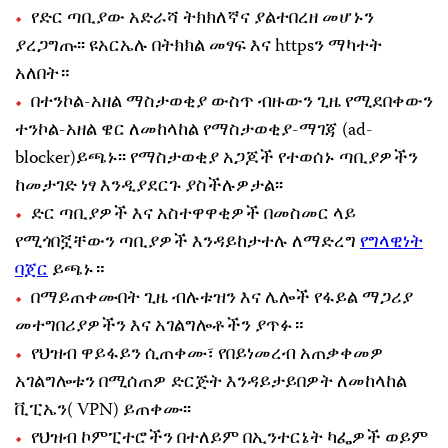
የድር ጣቢያው አድራሻ ትክክለኛና ያልተበረዘ መሆኑን
ያረጋግጡ፡፡ ዩአርኤሉ በትክክል መፃፍ እና httpsን ማካተት
አለበት።
በተንኮል-አዘል ማስታወቂያ ውስጥ ብዙውን ጊዜ የሚደበቀውን
ተንኮል-አዘል ዌር ለመከላከል የማስታወቂያ-ማገጃ (ad-
blocker)ይጫኑ፡፡ የማስታወቂያ አጋጆች የተወሰኑ ጣቢያዎችን
ከመታገድ ነፃ እንዲያደርጉ ያስችሉዎታል፡፡
ድር ጣቢያዎች እና አስተዋዋቂዎች በመስመር ላይ
የሚጎበኟቸውን ጣቢያዎች እንዳይከታተሉ ለማድረግ
የግላዊነት
ባጀር
ይጫኑ።
በማይጠቀሙበት ጊዜ ብሉቱዝን እና ሌሎች የፋይል ማጋሪያ
መተግበሪያዎችን እና አገልግሎቶችን ያጥፉ።
የህዝብ ዋይፋይን ሲጠቀሙ፣ የበይነመረብ አጠቃቀመዎ
አገልግሎቱን በሚሰጠዎ ድርጅት እንዳይታይበዎት ለመከላከል
ቪፒኤን( VPN) ይጠቀሙ፡፡
የህዝብ ኮምፒተሮችን በተለይም በኢንተርኔት ካፌዎች ወይም