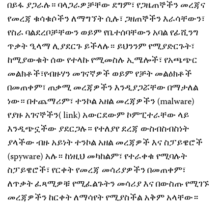
በይፋ ያጋራሉ። ባላጋራዎቻቸው ደግም፣ የጋዜጠኞችን መረጃና
የመረጃ ቁሳቁሶችን ለማግኘት ሲሉ፣ ጋዘጠኞችን እራሳቸውን፣
የስራ ባልደረቦቻቸውን ወይም የቤተሰባቸውን አባል የፊሺንግ
ጥቃት ዒላማ ሊያደርጉ ይችላሉ። ይህንንም የሚያድርጉት፣
ከሚያውቁት ሰው የተላኩ የሚመስሉ ኢሜሎች፣ የአጫጭር
መልክቶች፣የብዙሃን መገናኛዎች ወይም የቻት መልዕክቶች
በመጠቀም፣ ጠቃሚ መረጃዎችን እንዲያጋሯቸው በማታለል
ነው። በተጨማሪም፣ ተንኮል አዘል መረጃዎችን (malware)
የያዙ አገናኞችን( link) አውርደውም ኮምፒተራቸው ላይ
እንዲጭኗችው ያደርጋሉ። የተለያየ ደረጃ ውስብስብስነት
ያላችው ብዙ አይነት ተንኮል አዘል መረጃዎች እና ስፓይዌሮች
(spyware) አሉ። ከነዚህ መካከልም፣ የተራቀቁ የሚባሉት
ስፓይዌሮች፣ የርቀት የመረጃ መሳሪያዎችን በመጠቀም፣
ለጥቃት ፈጻሚዎቹ የሚፈልጉትን መሳሪያ እና በውስጡ የሚገኙ
መረጃዎችን ከርቀት ለማሳየት የሚያስችል አቅም አላቸው።