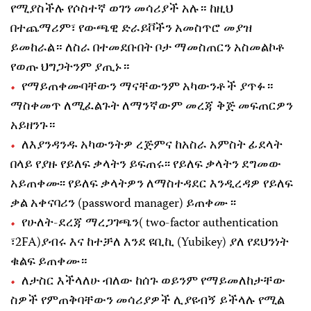
የሚያስችሉ የሶስተኛ ወገን መሳሪያች አሉ። ከዚህ
በተጨማሪም፣ የውጫዊ ድራይቮችን አመስጥሮ መያዝ
ይመከራል። ለስራ በተመደቡበት ቦታ ማመስጠርን አስመልኮቶ
የወጡ ህግጋትንም ያጢኑ።
የማይጠቀሙባቸውን ማናቸውንም አካውንቶች ያጥፉ።
ማስቀመጥ ለሚፈልጉት ለማንኛውም መረጃ ቅጅ መፍጠርዎን
አይዘንጉ።
ለእያንዳንዱ አካውንትዎ ረጅምና ከአስራ አምስት ፊደላት
በላይ የያዙ የይለፍ ቃላትን ይፍጠሩ፡፡ የይለፍ ቃላትን ደግመው
አይጠቀሙ፡፡ የይለፍ ቃላትዎን ለማስተዳደር እንዲረዳዎ የይለፍ
ቃል አቀናባሪን (password manager) ይጠቀሙ ፡፡
የሁለት-ደረጃ ማረጋገጫን( two-factor authentication
፣2FA)ያብሩ እና ከተቻለ እንደ ዩቢኪ (Yubikey) ያለ የደህንነት
ቁልፍ ይጠቀሙ።
ለታስር እችላለሁ ብለው ከሰጉ ወይንም የማይመለከታቸው
ስዎች የምጠቅባቸውን መሳሪያዎች ሊያዩብኝ ይችላሉ የሚል