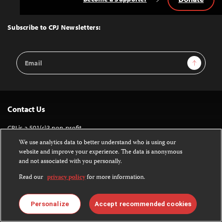
Back
to
Top
Subscribe to CPJ Newsletters:
Email
Sign Up
Address
Contact Us
CPJ is a 501(c)3 non-profit.
Our EIN is 13-3081500.
We use analytics data to better understand who is using our
website and improve your experience. The data is anonymous
Committee to Protect Journalists
and not associated with you personally.
The John S. and James L. Knight Foundation Press Freedom Center
Read our
privacy policy
for more information.
P.O. Box 2675
New York, NY 10108
Personalize
Accept recommended cookies
Tel 212-465-1004
Fax 212-214-0640