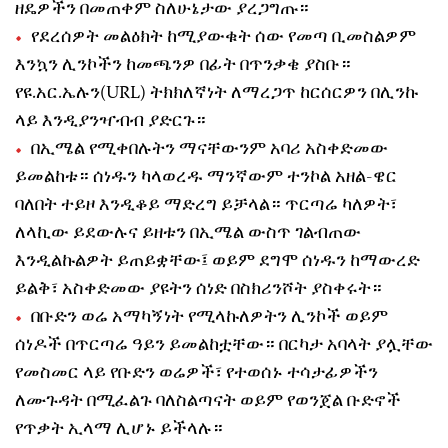
ዘዴዎችን በመጠቀም ስለሁኔታው ያረጋግጡ።
የደረሰዎት መልዕክት ከሚያውቁት ሰው የመጣ ቢመስልዎም
እንኳን ሊንኮችን ከመጫንዎ በፊት በጥንቃቄ ያስቡ።
የዩ.አር.ኤሉን(URL) ትክክለኛነት ለማረጋጥ ከርሰርዎን በሊንኩ
ላይ እንዲያንዣብብ ያድርጉ።
በኢሜል የሚቀበሉትን ማናቸውንም አባሪ አስቀድመው
ይመልከቱ። ሰነዱን ካላወረዱ ማንኛውም ተንኮል አዘል-ዌር
ባለበት ተይዞ እንዲቆይ ማድረግ ይቻላል። ጥርጣሬ ካለዎት፣
ለላኪው ይደውሉና ይዘቱን በኢሜል ውስጥ ገልብጠው
እንዲልኩልዎት ይጠይቋቸው፤ ወይም ደግሞ ሰነዱን ከማውረድ
ይልቅ፣ አስቀድመው ያዩትን ሰነድ በስክሪንሾት ያስቀሩት።
በቡድን ወሬ አማካኝነት የሚላኩለዎትን ሊንኮች ወይም
ሰነዶች በጥርጣሬ ዓይን ይመልከቷቸው። በርካታ አባላት ያሏቸው
የመስመር ላይ የቡድን ወሬዎች፣ የተወሰኑ ተሳታፊዎችን
ለሙጉዳት በሚፈልጉ ባለስልጣናት ወይም የወንጀል ቡድኖች
የጥቃት ኢላማ ሊሆኑ ይችላሉ።