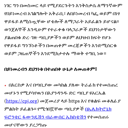
ነገር ግን በመስመር ላይ የሚያደርጉትን እንቅስቃሴ ለማንኛውም
የበይነመረብ አገልግሎት አቅራቢ፣ ለበይነመረብ ካፌ ወይም በነፃ
ዋይፋይ ለሚሰጧቸው ሆቴሎች ለማጋራት አይፈልጉ ይሆናል፡፡
ወንጀለኞች እንዲሁም የተራቀቁ ባላጋራዎች ደህንነታቸውን
ያልጠበቁ ድረ-ገጽ ጣቢያዎችን ወይም ለህዝብ ክፍት የሆኑ
የዋይፋይ ግንኙነቶችን በመጠቀም መረጃዎችን እንድሚሰርቁ
ወይም ጋዜጠኞችን እንደሚክታተሉ ማወቅ ተግቢ ነወ።
በይነመረብን ደህንነቱ በተጠበቀ ሁኔታ ለመጠቀም፤
በእርስዎ እና በጣቢያው መካከል ያለው ትራፊክ የተመሰጠረ
መሆኑን የሚያሳየዉን በእያንዳንዱ ድር ጣቢያ ዩአርኤል
(
https://cpj.org
) መጀመሪያ ላይ https እና የቁልፍ መቆለፊያ
ምልክት ይፈልጉ፡፡ የሚጎበኟቸው ጣቢያዎች
በኤሌክትሮኒክ
ፍሮንቴር ፋውንዴሽን ብራውሰር ኤክስቴሽን
የተመሰጠሩ
መሆናቸውን ያረጋግጡ