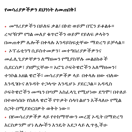
የመሳሪያዎችዎን ደህንነት ለመጠበቅ፤
መሣሪያዎችን በይለፍ ቃል፣ በኮድ ወይም በፒን ይቆልፉ፡፡
ረዣዥም የግል መለያ ቁጥሮችን ወይም የይለፍ ቃላትን
በመጠቀም ሌሎች በቀላሉ እንዳይከፍቷቸው ማድረግ ይቻላል።
ኦፐሬቲንግ ሲይስተመዎን፣ መተግበሪያዎችዎንና
መፈሊጊያዎቸዎን ለማዘመን የሚያስቸሉ መልዕክቶች
ሲደርሰዎ፣ ያዘምኗቸው። አሮጌ ሶፍትዌሮችን አለማዘመን፣
ተንኮል አዘል ዌሮች፣ መሳሪያዎችዎ ላይ በቀላሉ ዘው ብለው
እንዲገቡና ለጉዳት ተጋላጭ እንዲሆኑ ያደርጋል። አዳዲስ
ሶፍትዌሮችን መጫን በጣም አስፈላጊ የሚሆነው ደግሞ፣ በተለይ
በተወሳሰቡ የስለላ ዌሮች የጥቃት ሰላባ ልሆን እችላለሁ የሚል
ስጋት በሚያድርበዎት ወቅት ነው።
በየመሳሪያዎችዎ ላይ የተከማቸውን መረጃ ኦዲት በማድረግ
እርስዎንም ሆነ ሌሎችን እንዴት አደጋ ላይ ሊጥሏችሁ