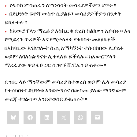
የዲስክ ምስጠራን ለማነሳሳት መሳሪያዎችዎን ያጥፉ።
በደህንነት ፍተሻ ውስጥ ሲያልፉ፣ መሳሪያዎችዎን በንቃት
ይከታተሉ።
ከአውሮፕላን ማረፊያ እስኪርቁ ድረስ ስልክዎን አያብሩ። እዛ
የሚደረጉ ጥሪዎች እና የሚተላለፉ የቴክስት መልዕክቶች
በአከባቢው አገልግሎት ሰጪ አማካኝነት ተሰብስበው ሊያልፉ
ወይም ለባለስልጣናት ሊተላለፉ ይችላሉ። ከአውሮፕላን
ማረፊያው ዋይፋይ ጋር ሲገናኙ ቪፒኤን ይጠቀሙ።
ድንበር ላይ ማንኛውም መሳሪያ ከተወረሰ ወይም ሌላ መሳሪያ
ከተሰካበት፣ ደህንነቱ እንደተጣሰና በውስጡ ያለው ማንኛውም
መረጃ ተገልብጦ እንደተወሰደ ይቁጠሩት።
Share
Bluesky
Facebook
LinkedIn
X
WhatsApp
Email
this: