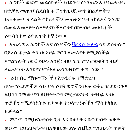
ሊንኮች ወይም መልዕክቶችን በደንብ ለማጤን እንዲመቸዎ፣
በተቻለ መጠን፣ ለዴስክ ቶፕ የተዘጋጁ መተገበሪያዎችን
ይጠቀሙ። ትላልቅ ስክሪኖችን መጠቀም የተላከለዎትን ነገር
በውል ለመለየት ስለሚያስችለዎት፣ በባለብዙ መልክቶች
የመሳሳተዎ ዕድል ዝቅተኛ ነው።
አጠራጣሪ ሊንኮች እና ሰነዶችን
ቫይረስ ቶታል
ላይ ይስቀሉ።
ቫይረስ ቶታል ተንኮል አዘል ዌርን ለመለየት የሚያስችል
አግልግሎት ነው፤ ይሁን እንጂ፣ ብዙ ጊዜ የሚታወቁትን ብቻ
ለመቃኘት እንደሚያስችል መገንዘብም ተገቢ ነው።
ራስ-ሰር ማዘመኛዎችን እንዲሰሩ በማድረግ
በየመሣሪያዎችዎ ላይ ያሉ ሶፍትዌሮችን ሁሉ ወቅታዊ ያድርጉ።
ይህንን በማድረግ፣ ደህንነትዎን የሚያደናቅፉ ተንኮል አዘል
ዌሮችን የሚያስከትሉ የታወቁ ተጋላጭነቶችን ማስተካክል
ይቻላል።
ምርጫ በሚከናወንበት ጊዜ እና በሁከትና በብጥብጥ ወቅት
ወይም ባልደረቦቸዎና በአካባቢው ያሉ የሲቪል ማህበራት ጥቃት