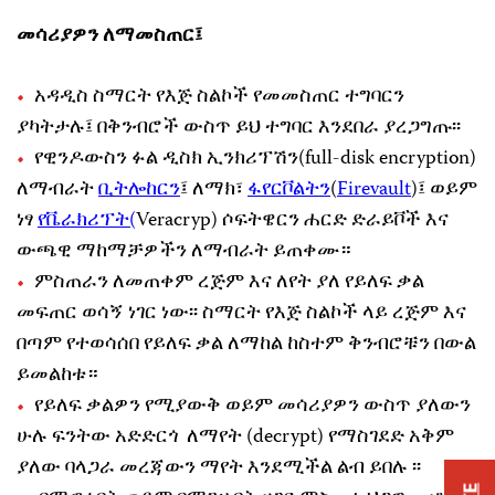
መሳሪያዎን ለማመስጠር፤
አዳዲስ ስማርት የእጅ ስልኮች የመመስጠር ተግባርን
ያካትታሉ፤ በቅንብሮች ውስጥ ይህ ተግባር እንደበራ ያረጋግጡ፡፡
የዊንዶውስን ፉል ዲስክ ኢንክሪፕሽን(full-disk encryption)
ለማብራት
ቢትሎከርን
፤ ለማክ፣
ፋየርቮልትን
(
Firevault
)፤ ወይም
ነፃ
የቬራክሪፕት(
Veracryp) ሶፍትዌርን ሐርድ ድራይቮች እና
ውጫዊ ማከማቻዎችን ለማብራት ይጠቀሙ።
ምስጠራን ለመጠቀም ረጅም እና ለየት ያለ የይለፍ ቃል
መፍጠር ወሳኝ ነገር ነው፡፡ ስማርት የእጅ ስልኮች ላይ ረጅም እና
በጣም የተወሳሰበ የይለፍ ቃል ለማከል ከስተም ቅንብሮቹን በውል
ይመልከቱ።
የይለፍ ቃልዎን የሚያውቅ ወይም መሳሪያዎን ውስጥ ያለውን
ሁሉ ፍንትው አድድርጎ ለማየት (decrypt) የማስገደድ አቅም
ያለው ባላጋራ መረጃውን ማየት እንደሚችል ልብ ይበሉ ፡፡