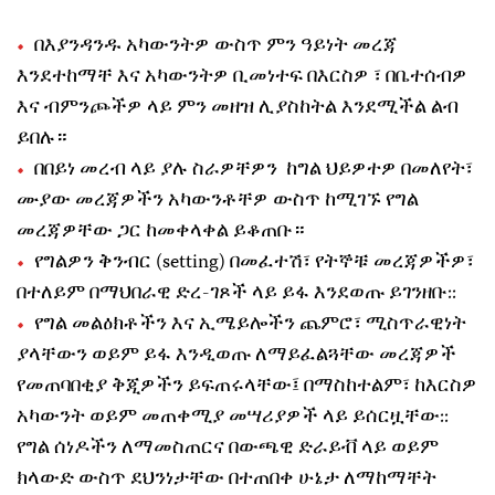
በእያንዳንዱ አካውንትዎ ውስጥ ምን ዓይነት መረጃ
እንደተከማቸ እና አካውንትዎ ቢመነተፍ በእርስዎ ፣ በቤተሰብዎ
እና ብምንጮችዎ ላይ ምን መዘዝ ሊያስከትል እንደሚችል ልብ
ይበሉ።
በበይነ መረብ ላይ ያሉ ስራዎቸዎን ከግል ህይዎተዎ በመለየት፣
ሙያው መረጃዎችን አካውንቶቸዎ ውስጥ ከሚገኙ የግል
መረጃዎቸው ጋር ከመቀላቀል ይቆጠቡ።
የግልዎን ቅንብር (setting) በመፈተሽ፣ የትኞቹ መረጃዎችዎ፣
በተለይም በማህበራዊ ድረ-ገጾች ላይ ይፋ እንደወጡ ይገንዘቡ::
የግል መልዕክቶችን እና ኢሜይሎችን ጨምሮ፣ ሚስጥራዊነት
ያላቸውን ወይም ይፋ እንዲወጡ ለማይፈልጓቸው መረጃዎች
የመጠባበቂያ ቅጂዎችን ይፍጠሩላቸው፤ በማስከተልም፣ ከእርስዎ
አካውንት ወይም መጠቀሚያ መሣሪያዎች ላይ ይሰርዟቸው::
የግል ሰነዶችን ለማመስጠርና በውጫዊ ድራይቭ ላይ ወይም
ክላውድ ውስጥ ደህንነታቸው በተጠበቀ ሁኔታ ለማከማቸት