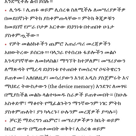
እንደሚችሉ ልብ ይበሉ።
ሊጎዱ ፣ ሊጠፉ ወይም ሊሰረቁ ስለሚችሉ ለመሣሪያዎችዎ
በመደበኛነት ምትክ ያስቀምጡላቸው። ምትክ ቅጂዎቹን
ከመደበኛ የሥራ ቦታዎ አርቀው ደህንነቱ በተጠበቀ ሁኔታ
ያስቀምጧችው።
የቻት መልዕክቶችን ጨምሮ አጠራጣሪ መረጃዎችን
አዘውትረው ይሰርዙ።፡ ባላጋራ የተሰረዙ ፋይሎችን መልሶ
እንዳያገኛቸው ለመከላከል፣ ማግኘት ከተቻለም፣ መሣሪያውን
ለማጽዳት የሚረዳ ደህንነቱ የተጠበቀ የመሰረዣ ሶፍትዌርን
ይጠቀሙ፤ አለበለዚያ፣ መሳሪያውን እንደ አዲስ ያስጀምሩት እና
ማህደረ ትውስታውን (the device memory) እንደገና ለመፃፍ
በሚያስችል መልኩ ላልተዛመዱ ስራዎች ይጠቀሙበት። (ከሁሉ
አስቀድሞ፣ ማቆየት የሚፈልጉትን ማንኛውንም ነገር ምትክ
ያስቀምጡለት፣ ያን ካላረጉ፣ ሁሉንም መረጃዎች ያጣሉ፡፡)
ቻርጅ ማድረግን ጨምሮ፣ መሣሪያዎችዎን ከቤት ወይም
ከቢሮ ውጭ በሚጠቀሙበት ወቅት፣ ሊሰረቁ ወይም