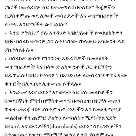
ነገሮች በመሳሪያዎ ላይ ይቀመጣሉ፤ በተለይም ቅጂዎችን
ሲያስቀምጡ ወደ ሌሎች መሳሪያዎች እና መተግበሪያዎች
ሊቀዱ እንይሚችሉ ልብ ይበሉ፡፡
እንደ ዋትስአፕ ያሉ አንዳንድ አገልግሎቶች የመልዕክትዎን
ይዘት ከስልክ ቁጥርዎ ጋር ለተያያዘው የክላውድ አካውንት ላይ
ያስተላልፋሉ።
በስልክዎ ውስጥ የግንኙነት አድራሻዎች ከመልዕክት
መተግበሪያዎች እና ክላውድ አካውንቶች ጋር ቁርኝትን
ይፈጥራሉ፤ በዚህ የተነሳም፣ በአንድ ቦታ ለመሰረዝ የሞከሯቸው
ቁጥሮች በሌላ ቦታ ሊቀመጡ ይችላሉ።
አንድ መሣሪያ ወይም አካውንት ላይ ያሉ መልክቶችን
በመደበኛነት ምትክ በማስቀመጥና በመሰረዝ በተቻለ መጠን
ጥቂት መረጃ ብቻ ያስቀምጡ፡፡ ሰነዶችን እና የመልቲሚዲያ
መልዕክቶችን ጨምሮ ይዘትን ለመከለስ የሚያስችል ሂደት
ይፍጠሩ እና ውርዶችን(downloads) ወይም ስክሪንሾቶችን
በተመሰጠረ የውጭ ማከማቻ መሣሪያ ላይ ያስቀምጡ።