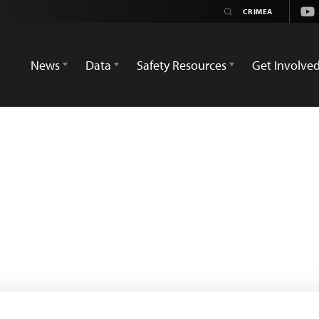
You
News
Data
Safety Resources
Get Involve