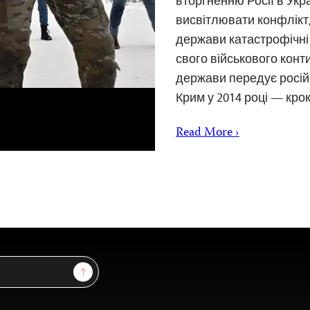
вторгненню Росії в Укра
висвітлювати конфлікт,
держави катастрофічн
свого військового конт
держави передує російс
Крим у 2014 році — кро
Read More ›
Sign Up