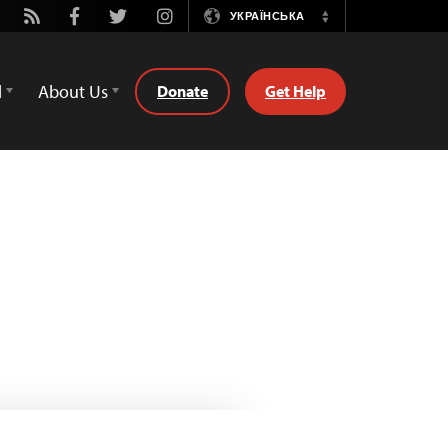
tube
Rss
Facebook
Twitter
Instagram
УКРАЇНСЬКА
Switch
Language
d
About Us
Donate
Get Help