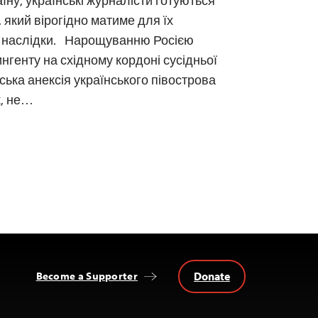
їну, українські журналісти готуються
 який вірогідно матиме для їх
і наслідки. Нарощуванню Росією
ингенту на східному кордоні сусідньої
ька анексія українського півострова
к, не…
Donate
Become a Supporter