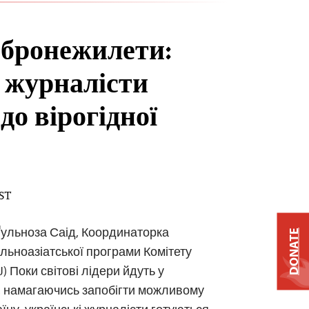
бронежилети:
і журналісти
до вірогідної
EST
Ґульноза Саід, Координаторка
DONATE
льноазіатської програми Комітету
J) Поки світові лідери йдуть у
, намагаючись запобігти можливому