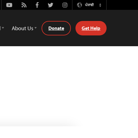
Youtube
Rss
Facebook
Twitter
Instagram
ਪੰਜਾਬੀ
Switch
Language
d
About Us
Donate
Get Help