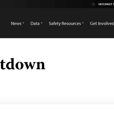
News
Data
Safety Resources
Get Involve
utdown