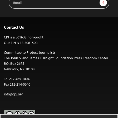
Sign Up
Address
Contact Us
CPJ is a 501(c)3 non-profit.
Our EIN is 13-3081500.
Committee to Protect Journalists
The John S. and James L. Knight Foundation Press Freedom Center
P.O. Box 2675
New York, NY 10108
Tel 212-465-1004
Fax 212-214-0640
info@cpj.org