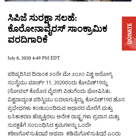
ಸಿಪಿಜೆ ಸುರಕ್ಷಾ ಸಲಹೆ:
ಕೊರೋನಾವೈರಸ್ ಸಾಂಕ್ರಾಮಿಕ
DONATE
ವರದಿಗಾರಿಕೆ
July 8, 2020 4:49 PM EDT
ಪರಿಷ್ಕರಿಸಿದ ದಿನಾಂಕ ೨೦ನೇ ಮೇ ೨೦೨೧ ವಿಶ್ವ ಅರೋಗ್ಯ
ಸಂಸ್ಥೆಯು ಮಾರ್ಚ್ 11, 2020ರಂದು ಕೋವಿಡ್19ನ್ನು
(ನೋವಲ್ ಕೊರೊನ ವೈರಸ್) ಪಿಡುಗೆಂದು ಘೋಷಿಸಿತು.
ವಿಶ್ವದಾದ್ಯಂತ ಪರಿಸ್ಥಿಯು ಬದಲಾಗುತ್ತಿದ್ದು, ಕೋವಿಡ್19ರ ಹೊಸ
ಪ್ರಭೇಧಗಳು ಕಂಡುಬಂದಿರುವ ಆಧಾರದ ಮೇರೆಗೆ ಮತ್ತು
ಲಸಿಕಾಕರಣ ಹೆಚ್ಚುತ್ತಿರಲು ಅನೇಕ ರಾಷ್ಟ್ರಗಳು ಪ್ರವಾಸ ಮತ್ತು
ಸುರಕ್ಷತೆಗೆ ಸಂಬಂಧಿಸಿದ ಕ್ರಮಗಳನ್ನು ಒಂದೇ
ಕಠಿಣಗೊಳಿಸುತ್ತಿದ್ದಾರೆ ಅಥವಾ ಕಡಿಮೆಗೊಳಿಸುತ್ತಿದ್ದರೆ ಎಂದು