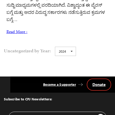
ಸುದ್ದಿ ಮಾಧ್ಯಮಗಳಲ್ಲಿ ವರದಿಯಾಗಿದೆ. ವಿಶ್ವಾದ್ಯಂತ ಈ ವೈರಸ್
ಬಗ್ಗೆ ಮತ್ತು ಅದರ ವಿರುದ್ಧ ಸರ್ಕಾರಗಳು ನಡೆಸುತ್ತಿರುವ ಕ್ರಮಗಳ
ಬಗ್ಗೆ…
Read More ›
Uncategorized by Year:
2024
Donate
Become a Supporter
Back
to
Top
Subscribe to CPJ Newsletters:
Email