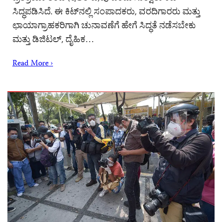
ಸಿದ್ಧಪಡಿಸಿದೆ. ಈ ಕಿಟ್‌ನಲ್ಲಿ ಸಂಪಾದಕರು, ವರದಿಗಾರರು ಮತ್ತು
ಛಾಯಾಗ್ರಾಹಕರಿಗಾಗಿ ಚುನಾವಣೆಗೆ ಹೇಗೆ ಸಿದ್ಧತೆ ನಡೆಸಬೇಕು
ಮತ್ತು ಡಿಜಿಟಲ್, ದೈಹಿಕ…
Read More ›