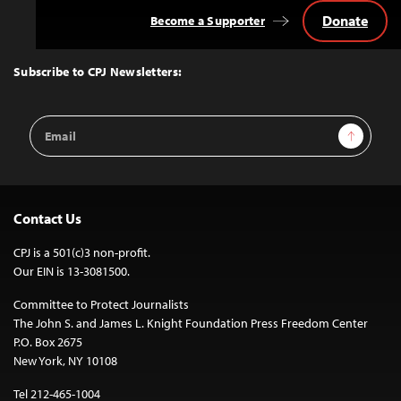
Donate
Become a Supporter
Back
to
Top
Subscribe to CPJ Newsletters:
Email
Sign Up
Address
Contact Us
CPJ is a 501(c)3 non-profit.
Our EIN is 13-3081500.
Committee to Protect Journalists
The John S. and James L. Knight Foundation Press Freedom Center
P.O. Box 2675
New York, NY 10108
Tel 212-465-1004