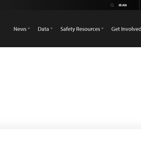
News
Data
Safety Resources
Get Involve