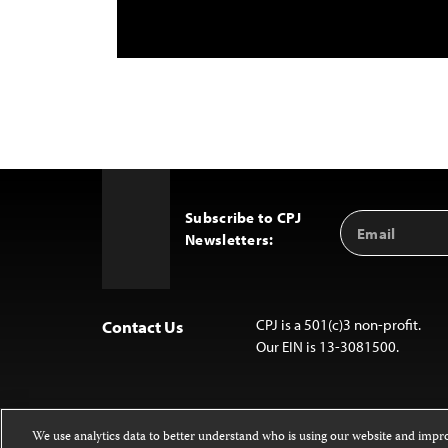
Subscribe to CPJ
Email
Back
Newsletters:
Address
to
Top
CPJ is a 501(c)3 non-profit.
Contact Us
Our EIN is 13-3081500.
We use analytics data to better understand who is using our website and imp