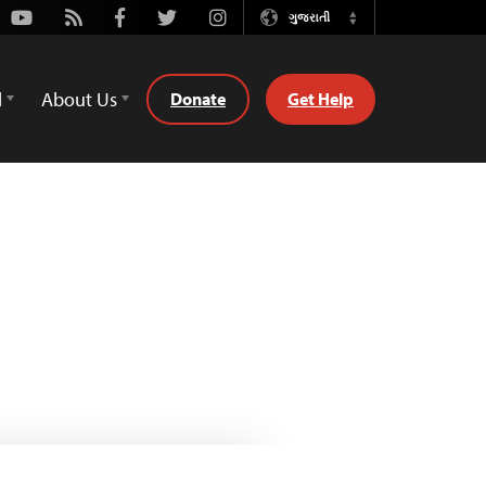
Youtube
Rss
Facebook
Twitter
Instagram
ગુજરાતી
Switch
Language
d
About Us
Donate
Get Help