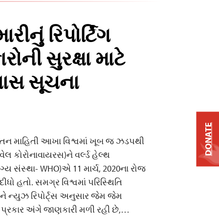
રીનું રિપોર્ટિંગ
ોની સુરક્ષા માટે
ખાસ સૂચના
DONATE
યતન માહિતી આખા વિશ્વમાં ખૂબ જ ઝડપથી
ેલ કોરોનાવાયરસ)ને વર્લ્ડ હેલ્થ
્ય સંસ્થા- WHO)એ 11 માર્ચ, 2020ના રોજ
દીધો હતો. સમગ્ર વિશ્વમાં પરિસ્થિતિ
 ન્યુઝ રિપોર્ટ્સ અનુસાર જેમ જેમ
ન પ્રકાર અંગે જાણકારી મળી રહી છે,…