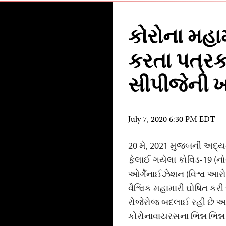
કોરોના મહામા
કરતા પત્રકાર
સીપીજેની 
July 7, 2020 6:30 PM EDT
20 મે, 2021 મુજબની અદ્
ફેલાઈ ગયેલા કોવિડ-19 (નોવ
ઓર્ગેનાઈઝેશન (વિશ્વ આરોગ
વૈશ્વિક મહામારી ઘોષિત કરી 
રોજેરોજ બદલાઈ રહી છે અને
કોરોનાવાયરસના ભિન્ન ભિન્