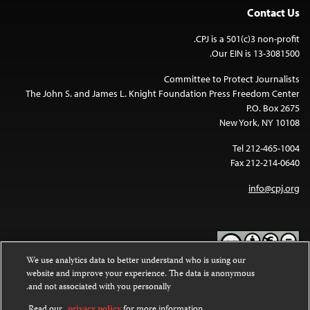
Contact Us
CPJ is a 501(c)3 non-profit.
Our EIN is 13-3081500.
Committee to Protect Journalists
The John S. and James L. Knight Foundation Press Freedom Center
P.O. Box 2675
New York, NY 10108
Tel 212-465-1004
Fax 212-214-0640
info@cpj.org
We use analytics data to better understand who is using our
website and improve your experience. The data is anonymous
Except where noted, text on this website is licensed under a
Creative
and not associated with you personally.
Commons Attribution-NonCommercial-NoDerivatives 4.0
.
International License
Read our
privacy policy
for more information.