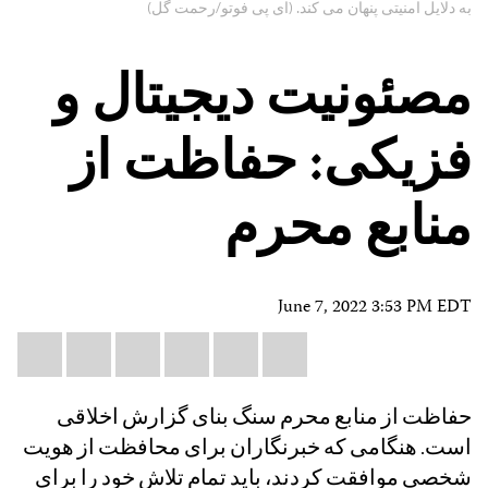
به دلایل امنیتی پنهان می کند. (ای پی فوتو/رحمت گل)
مصئونیت دیجیتال و
فزیکی: حفاظت از
منابع محرم
June 7, 2022 3:53 PM EDT
Share
il
atsApp
LinkedIn
X
Facebook
Bluesky
this:
حفاظت از منابع محرم سنگ بنای گزارش اخلاقی
است. هنگامی که خبرنگاران برای محافظت از هویت
شخصی موافقت کردند، باید تمام تلاش خود را برای