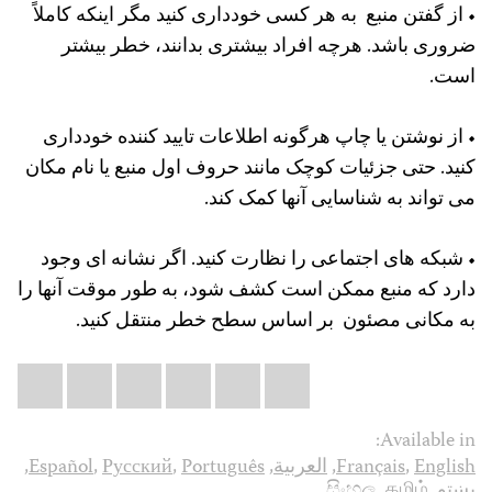
• از گفتن منبع به هر کسی خودداری کنید مگر اینکه کاملاً
ضروری باشد. هرچه افراد بیشتری بدانند، خطر بیشتر
است.
• از نوشتن یا چاپ هرگونه اطلاعات تایید کننده خودداری
کنید. حتی جزئیات کوچک مانند حروف اول منبع یا نام مکان
می تواند به شناسایی آنها کمک کند.
• شبکه های اجتماعی را نظارت کنید. اگر نشانه ای وجود
دارد که منبع ممکن است کشف شود، به طور موقت آنها را
به مکانی مصئون بر اساس سطح خطر منتقل کنید.
Share
il
atsApp
LinkedIn
X
Facebook
Bluesky
this:
Available in:
English
,
Français
,
العربية
,
Português
,
Русский
,
Español
,
پښتو
,
தமிழ்
,
සිංහල