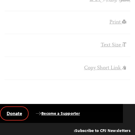
Print
Text Size
Copy Short Link
Donate
Become a Supporter
Back
to
Top
Subscribe to CPJ Newsletters: