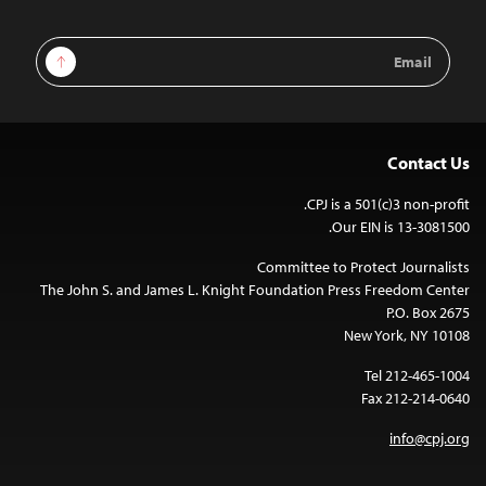
Email
Sign Up
Address
Contact Us
CPJ is a 501(c)3 non-profit.
Our EIN is 13-3081500.
Committee to Protect Journalists
The John S. and James L. Knight Foundation Press Freedom Center
P.O. Box 2675
New York, NY 10108
Tel 212-465-1004
Fax 212-214-0640
info@cpj.org