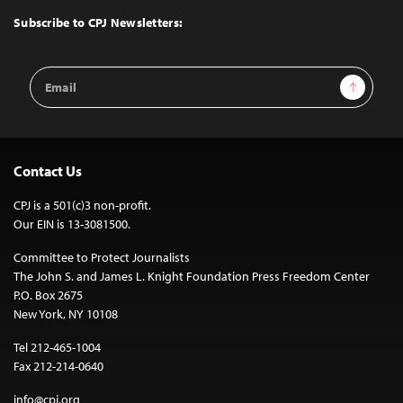
Top
Subscribe to CPJ Newsletters:
Email
Sign Up
Address
Contact Us
CPJ is a 501(c)3 non-profit.
Our EIN is 13-3081500.
Committee to Protect Journalists
The John S. and James L. Knight Foundation Press Freedom Center
P.O. Box 2675
New York, NY 10108
Tel 212-465-1004
Fax 212-214-0640
info@cpj.org