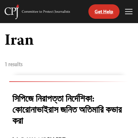
Get Help
Committee
Tog
to
Me
Skip
Protect
to
Iran
Journalists
content
age
1 results
সিপিজে নিরাপত্তা নির্দেশিকা:
কোরোনাভাইরাস জনিত অতিমারি কভার
করা