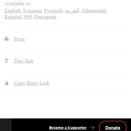
Available in:
English
,
Français
,
Русский
,
العربية
,
Afsoomaali
,
Español
,
বাংলা
,
Português
Print
Text Size
Copy Short Link
Donate
Become a Supporter
Back