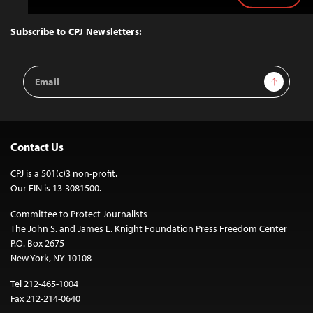
to
Top
Subscribe to CPJ Newsletters:
Email
Sign Up
Address
Contact Us
CPJ is a 501(c)3 non-profit.
Our EIN is 13-3081500.
Committee to Protect Journalists
The John S. and James L. Knight Foundation Press Freedom Center
P.O. Box 2675
New York, NY 10108
Tel 212-465-1004
Fax 212-214-0640