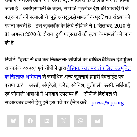
समाप्ति के लिये आयोजित अंतर्राष्ट्रीय दिवस के आलेख में जारी किया
जाता है। कार्यप्रणाली के तहत, सीपीजे प्रत्येक देश की आबादी में से
पत्रकारों की हत्याओं से जुड़े अनसुलझे मामलों के प्रतिशत संख्या की
गणना करती है। इस सूचकाँक के लिये सीपीजे ने 1 सितम्बर, 2010 से
31 अगस्त 2020 के दौरान हुयी पत्रकारों की हत्या के मामलों की जांच
की है।
रिपोर्ट “हत्या से बच कर निकलना: सीपीजे का वार्षिक वैश्विक दंडमुक्ति
सूचकांक २०२०,” एवं सीपीजे द्वारा
वैश्विक
स्तर
पर
संचालित
दंडमुक्ति
के
खिलाफ
अभियान
से सम्बंधित अन्य सूचनायें हमारी वेबसाईट पर
प्राप्त करें। अरबी, अँग्रेज़ी, फ्रेंच, स्पेनिश, पुर्तग़ाली, रूसी, सर्बियाई
एवं सोमाली भाषाओं में अनुवाद उपलब्ध हैं। सीपीजे विशेषज्ञ से
साक्षात्कार करने हेतु हमें इस पते पर ईमेल करें,
press@cpj.org
Share
Bluesky
Facebook
LinkedIn
X
WhatsApp
Email
this: