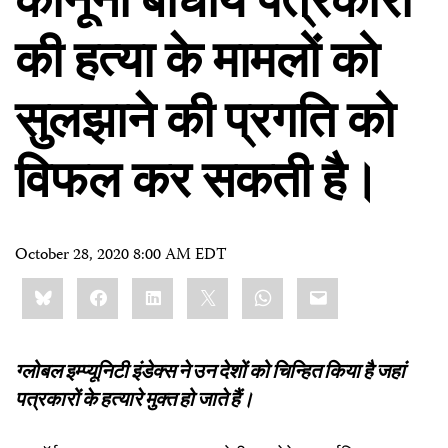
कानूनी बाधायें पत्रकारों
की हत्या के मामलों को
सुलझाने की प्रगति को
विफल कर सकती है।
October 28, 2020 8:00 AM EDT
Share
Bluesky
Facebook
LinkedIn
X
WhatsApp
Email
this:
ग्लोबल
इम्प्यूनिटी
इंडेक्स
ने
उन
देशों
को
चिन्हित
किया
है
जहां
पत्रकारों
के
हत्यारे
मुक्त
हो
जाते
हैं।