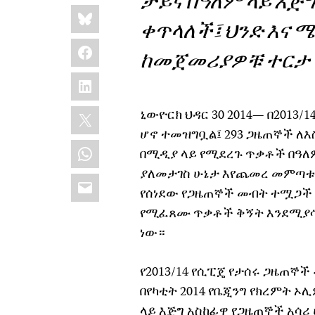
ቻይና በዓለም ላይ እጅ
Share
Bluesky
this:
ቀጥላለች፤ ህንድ እና 
Facebook
ከመጀመሪያዎቹ ተርታ 
LinkedIn
X
ኒውዮርክ ህዳር 30 2014— በ2013/
ሆኖ ተመዝግቧል፤ 293 ጋዜጠኞች ለእ
WhatsApp
በሚዲያ ላይ የሚደረጉ ጥቃቶች በዓለም
ያለመታገስ ሁኔታ እየጨመረ መምጣቱን
Email
የሰነደው የጋዜጠኞች መብት ተሟጋች 
የሚፈጸሙ ጥቃቶች ቅኝት እንደሚያሳየ
ነው።
የ2013/14 የሲፒጄ የታሰሩ ጋዜጠኞች
በየካቲት 2014 የቤጂንግ የክረምት 
ላይ እጅግ አስከፊዋ የጋዜጠኞች አሳሪ 