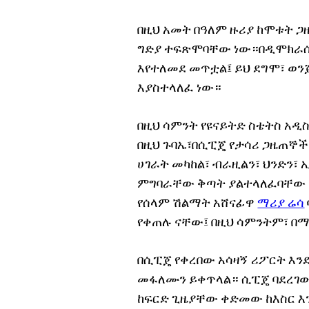
በዚህ አመት በዓለም ዙሪያ ከሞቱት 
ግድያ ተፍጽሞባቸው ነው።በዲሞክራሲያ
እየተለመደ መጥቷል፤ ይህ ደግሞ፣ ወ
እያስተላለፈ ነው።
በዚህ ሳምንት የዩናይትድ ስቴትስ አዲ
በዚህ ጉባኤ፣በሲፒጄ የታሳሪ ጋዜጠኞች
ሀገራት መካከል፣ ብራዚልን፣ ህንድን፣
ምግባራቸው ቅጣት ያልተላለፈባቸው 
የሰላም ሽልማት አሸናፊዋ
ማሪያ ሬሳ
የቀጠሉ ናቸው፤ በዚህ ሳምንትም፣ በማ
በሲፒጄ የቀረበው አሳዛኝ ሪፖርት እንደ
መፋለሙን ይቀጥላል። ሲፒጄ ባደረገው 
ከፍርድ ጊዜያቸው ቀድመው ከእስር እን