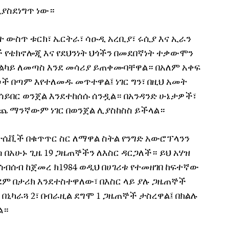
ያስደነግጥ ነው።
ት ውስጥ ቱርክ፣ ኤርትራ፣ ሳዑዲ አረቢያ፣ ሩሲያ እና ኢራን
ች የቴክኖሎጂ እና የደህንነት ህጎችን በመደበኛነት ተቃውሞን
ከልካይ ለመጣስ እንደ መሳሪያ ይጠቀሙባቸዋል። በአለም አቀፍ
ሶች በጣም እየተለመዱ መጥተዋል፤ ነገር ግን፣ በዚህ አመት
በሳይበር ወንጀል እንደተከሰሱ ሰንዷል። በአንዳንድ ሁኔታዎች፣
ጨ ማንኛውም ነገር በወንጀል ሊያስከስስ ይችላል።
ቪች በቁጥጥር ስር ለማዋል ስትል የንግድ አውሮፕላንን
በአሁኑ ጊዜ 19 ጋዜጠኞችን ለእስር ዳርጋለች። ይህ አሃዝ
ብሰብ ከጀመረ ክ1984 ወዲህ በሀገሪቱ የተመዘገበ ከፍተኛው
ቀደም በታሪክ እንደተስተዋለው፣ በእስር ላይ ያሉ ጋዜጠኞች
 በኒካራጓ 2፣ በብራዚል ደግሞ 1 ጋዜጠኞች ታስረዋል፤ በክልሉ
ል።