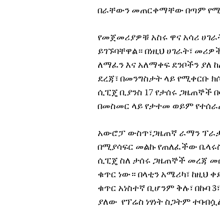
በራቸውን መጠርቀማቸው በጣም የሚ
የመጀመሪያዎቹ አስሩ ዋና አሳሪ ሀገራ
ይገኙባቸዋል። በነዚህ ሀገራት፣ መሪዎ
ለማፈን እና አለማቀፍ ደንቦችን ያለ 
ደረጃ፣ በመንግስታት ላይ የሚቀርቡ ክ
ሲፒጄ ቢያንስ 17 የታሰሩ ጋዜጠኞች 
በመስመር ላይ የታተመ ወይም የተሰራ
አውሮፓ ውስጥ፣ጋዜጠኛ ራማን ፕራታሴ
በሚያሳፍር መልኩ የጠለፈችው ቤላሩስ 
ሲፒጄ ስለ ታሰሩ ጋዜጠኞች መረጃ መሰ
ቁጥር ነው። በላቲን አሜሪካ፣ ከዚህ 
ቁጥር አነስተኛ ቢሆንም ቅሉ፣ በኩባ 3፣
ያለው የፕሬስ ነፃነት ስጋትም ተባብሷ