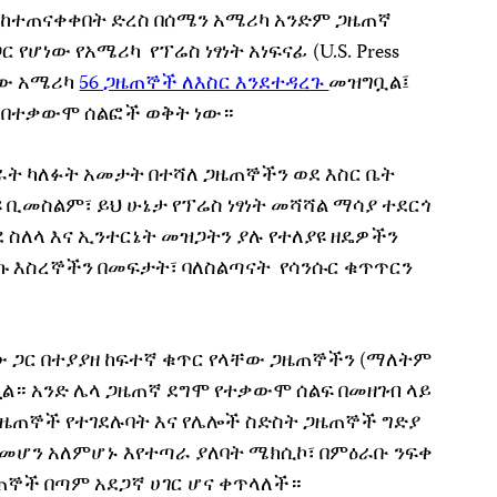
ስከተጠናቀቀበት ድረስ በሰሜን አሜሪካ አንድም ጋዜጠኛ
የሆነው የአሜሪካ የፕሬስ ነፃነት አነፍናፊ (U.S. Press
መላው አሜሪካ
56 ጋዜጠኞች ለእስር እንደተዳረጉ
መዝግቧል፤
ት በተቃውሞ ሰልፎች ወቅት ነው።
ገራት ካለፉት አመታት በተሻለ ጋዜጠኞችን ወደ እስር ቤት
 ቢመስልም፣ ይህ ሁኔታ የፕሬስ ነፃነት መሻሻል ማሳያ ተደርጎ
 ስለላ እና ኢንተርኔት መዝጋትን ያሉ የተለያዩ ዘዴዎችን
ኩ እስረኞችን በመፍታት፣ ባለስልጣናት የሳንሱር ቁጥጥርን
ው ጋር በተያያዘ ከፍተኛ ቁጥር የላቸው ጋዜጠኞችን (ማለትም
ል። አንድ ሌላ ጋዜጠኛ ደግሞ የተቃውሞ ሰልፍ በመዘገብ ላይ
 ጋዜጠኞች የተገደሉባት እና የሌሎች ስድስት ጋዜጠኞች ግድያ
 መሆን አለምሆኑ እየተጣራ ያለባት ሜክሲኮ፣ በምዕራቡ ንፍቀ
ጠኞች በጣም አደጋኛ ሀገር ሆና ቀጥላለች።