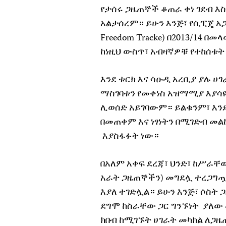
የታሰሩ ጋዜጠኞች ቆጠራ ቀነ ገደብ እ
አልታሰረም። ይሁን እንጅ፣ የሲፒጄ አጋር 
Freedom Tracke) በ2013/14 በ
ከነዚህ ውስጥ፣ አብዛኛዎቹ የተከሰቱ
እንደ ቱርክ እና ሳዑዲ አረቢያ ያሉ ሀ
ማስገባቱን የመቀነስ አዝማሚያ እያሳዩ
ሊወሰድ አይገባውም። ይልቁንም፣ እንደ
በመጠቀም እና ነፃነትን በሚገድብ መል
እያስፋፉት ነው።
በአለም አቀፍ ደረጃ፣ ህንድ፣ ከሥራቸ
አራት ጋዜጠኞችን) መግደሏ ተረጋግጧ
እያለ ተገድሏል። ይሁን እንጅ፣ ሶስት
ደግሞ ከስራቸው ጋር ግንኙነት ያለው
ክበብ ከሚገኙት ሀገራት መካክል ለጋዜ