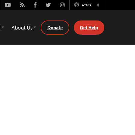
Youtube
Rss
Facebook
Twitter
Instagram
አማርኛ
Switch
Language
d
About Us
Donate
Get Help