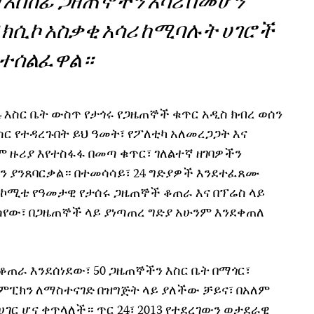
ግ አስከፊ ጋዘጠኞችን አሳሪ በመሆን
ሜክሲኮ አስቃቂ አሳሪ ከሚባሉት ሀገሮች
ተሰልፈዋል።
14 እስር ቤት ውስጥ የታጎሩ የጋዜጠኞች ቁጥር አዲስ ክብረ ወሰን
ስር የተዳረጉበት ይህ ዓመት፣ የፖለቲካ አለመረጋጋት እና
 ዙሪያ እየተስፋፋ በመጣ ቁጥር፣ ገለልተኛ ዘገባዎችን
 ያንጸባርቃል። በተመሳሳይ፣ 24 ግድያዎች እንደተፈጸሙ
ኮሚቴ የዓመታዊ የታሰሩ ጋዜጠኞች ቆጠራ እና በፕሬስ ላይ
ው፣ በጋዜጠኞች ላይ ያነጣጠረ ግድያ አሁንም እንደቀጠለ
 ቆጠራ እንደሰነደው፣ 50 ጋዜጠኞችን እስር ቤት በማጎር፣
ኦሊምፒክን ለማስተናገድ በዝግጅት ላይ ያለችው ቻይና፣ በአለም
ሀገር ሆና ቀጥላለች። ጥር 24፣ 2013 የተደረገውን ወታደራዊ