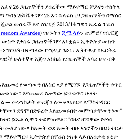
 አፈና 26 ጋዜጠኞችን ያሰረችው ማይናማር ቻይናን ተከትላ
 ግብፅ 25፣ ቬትናም 23 እና ቤላሩስ 19 ጋዜጠኞችን በማሰር
ጂታል መስራች እና የሲፒጄ 2013/14 ግዌን ኢፊል ፕሬስ
s Freedom Awardee
) የሆኑትን
ጂሚ ላይ
ን ጨምሮ፣ የሲፒጄ
ንግ ውስጥ የታሰሩ ጋዜጠኞችንም አካቷል። ኢትዮጵያ ውስጥ
ነት ምክንያት በተጣለው የሚዲያ ገደብ፣ ኢትዮጵያ ከኤርትራ
 ሀገሮች ሁለተኛዋ እጅግ አስከፊ የጋዜጠኞች አሳሪ ሆና ብቅ
 እየጨመረ የመጣውን በእስር ላይ የሚገኙ የጋዜጠኞችን ቁጥር
ዓመቱ ነው። እየጨመረ የመጣው ይህ ቁጥር ሁለት
ቃል — መንግስታት መረጃን ለመቆጣጠርና ለማስተዳደር
ረታቸውን ደግሞ በድፍረት እየጨመሩበት መምጣታቸውን ነው”
ክተር ጆኤል ሲሞን ተደምጠዋል። “በዜና ዘገባቸው የተነሳ
ት መለያ ነው። ከአመት ወደ አመት ብዙ አገሮችን በዚህ ተርታ
ይ ማይናማርና ኢትዮጵያ በፕሬስ ነፃነቱ ላይ በአሰቃቂ ሁኔታ