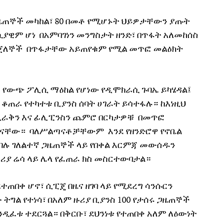
ጋዜጠኞች መካከል፣ 80 በመቶ የሚሆኑት ህይዎታቸውን ያጡት
ዊም ሆነ በአምባገነን መንግስታት ዘንድ፣ በጥፋት አለመከሰስ
ንጀለኞች በጥፋታቸው አይጠየቁም የሚል መጥፎ መልዕክት
ስ የውጭ ፖሊሲ ማዕከል የሆነው የዲሞክራሲ ጉባኤ ይካሄዳል፤
 ቆጠራ የተካተቱ ቢያንስ ሰባት ሀገራት ይሳተፋሉ። ከእነዚህ
 ኢራቅን እና ፊሊፒንስን ጨምሮ በርካታዎቹ በመጥፎ
ናቸው። ባለሥልጣናቶቻቸውም እንደ የዘንድሮዋ የኖቤል
ባሉ ገለልተኛ ጋዜጠኞች ላይ የበቀል እርምጃ መውሰዱን
ሪያ ሬሳ ላይ ሌላ የፈጠራ ክስ መስርተውባታል።
ተጠበቀ ሆኖ፣ ሲፒጄ በዜና ዘገባ ላይ የሚደረግ ሳንሱርን
ትግል የተነሳ፣ በአለም ዙሪያ ቢያንስ 100 የታሰሩ ጋዜጠኞች
ዲፈቱ ተደርጓል። በቅርቡ፣ ደህንነቱ የተጠበቀ አለም ለዕውነት