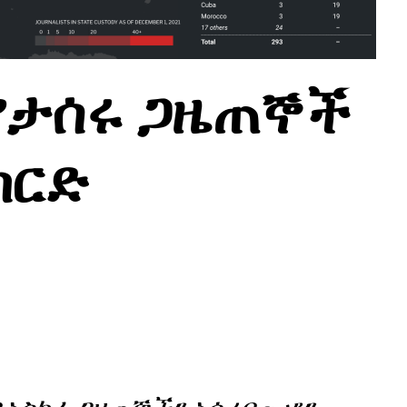
 የታሰሩ ጋዜጠኞች
ከርድ