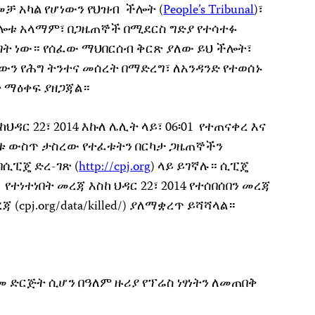
ዘመቻ አካል የሆነውን የህዝብ ችሎት (
People’s Tribunal
)፣
ችሎቱ አላማም፣ በጋዜጠኞች በሚደርስ ግድያ የተሳተፉ
ት ነው። የሰፈው ማህበርሰብ ቅርጽ ያለው ይህ ችሎት፣
ን የሕግ ትንተና መሰረት በማድረግ፣ ለአንዳንድ የተወሰኑ
ት ማዕቀፍ ያዘጋጃል።
ዳር 22፣ 2014 እኩለ ሌሊት ላይ፣ 06፡01 የተጠናቀረ እና
መቱ ውስጥ ታስረው የተፈቱትን በርካታ ጋዜጠኞችን
ሲፒጄ ድረ-ገጽ (
http://cpj.org
) ላይ ይገኛሉ። ሲፒጄ
ተነተነበት መረጃ እስከ ህዳር 22፣ 2014 የተሰበሰበን መረጃ
(cpj.org/data/killed/) ያለማቋረጥ ይሻሻላል።
መ ድርጅት ሲሆን በዓለም ዙሪያ የፕሬስ ነፃነትን ለመጠበቅ