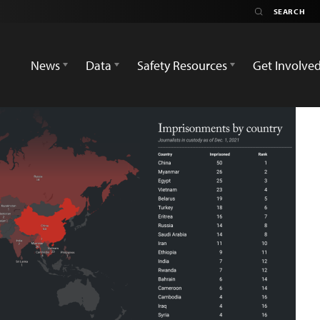
News
Data
Safety Resources
Get Involve