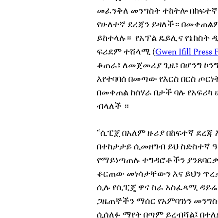
መፈንቅለ መንግስት ተከትሎ በከፍተኛ
የሁለተኛ ደረጃን ይዛለች። በመቀጠልም፣
ይከተላሉ። የአፕል ዴይሊና የኔክስት ዲ
ፍሪደም ተሸላሚ (
Gwen Ifill Pres
ቆጠራ፣ ለመጀመሪያ ጊዜ፣ በሆንግ ኮ
እየተባባሰ በመጣው የእርስ በርስ ጦር
በመቀጠል ከሰሃራ በታች ባሉ የአፍሪካ
ብላለች ።
“ሲፒጄ በአለም ዙሪያ በከፍተኛ ደረጃ
በተከታታይ ሲመዘግብ ይህ ስድስተኛ 
የማይነጣጠሉ ተግዳሮቶችን ያንጸባር
ቆርጠው መነሳታቸውን እና ይህን ጥ
ሲሉ የሲፒጄ ዋና ስራ አስፈጻሚ ዳይሬ
ጋዜጠኞችን ማሰር የአምባገነን መንግስ
ሲሰለፉ ማየት በጣም ይረብሻል፤ በተለ