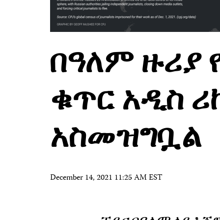
በዓለም ዙሪያ
ቁጥር አዲስ ሪ
አስመዝግቧል
December 14, 2021 11:25 AM EST