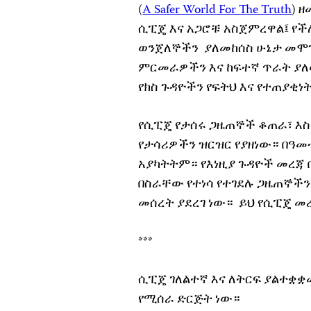
(
A Safer World For The Truth
) 
ሲፒጄ እና አጋሮቹ አስጀምረዋል፤ የ
ወንጀለኞችን ያለመከሰስ ሁኔታ መሞገ
ምርመራዎችን እና ከፍተኛ ጥራት ያለው
የክስ ጉዳዮችን የፍትህ እና የተጠያቂነ
የሲፒጄ የታሰሩ ጋዜጠኞች ቆጠራ፣ እስከህ
የታሳሪዎችን ዝርዝር የያዘነው። በዓ
አያካትትም። የእነዚያ ጉዳዮች መረጃ በ
በስራቸው የተነሳ የተገደሉ ጋዜጠኞችን የ
መሰረት ያደረገ ነው። ይህ የሲፒጄ መረጃ 
***
ሲፒጄ ገለልተኛ እና ለትርፍ ያልተቋቋ
የሚሰራ ድርጅት ነው።