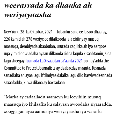
weerarrada ka dhanka ah
weriyayaasha
New York, 28-ka Oktobar, 2021 – Tobankii sano ee la soo dhaafay,
226 kamid ah 278 weriye ee dilalkooda lala xiriiriyay musuq-
maasuqa, dembiyada abaabulan, ururada xagjirka ah iyo aargoosi
uga yimid dowladaha ayaan dilkooda cidna lagula xisaabtamin, sida
lagu sheegay
Tusmada La Xisaabtan La’aanta 2021
oo hay’adda the
Committee to Protect Journalists ay daabacday maanta. Tusmada
sanadlaha ah ayaa lagu iftiimiyaa dalalka lagu dilo hawlwadeennada
saxaafadda, kuwa dilana ay baxsadaan.
“Marka ay cadaalladu saameyn ku leeyihiin musuq-
maasuqa iyo khilaafka ku salaysan awoodaha siyaasadda,
xooggagan ayaa aamusiya weriyayaasha iyo wararka