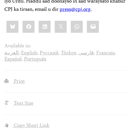
iyo Urdu. Haddii aad doonayso in aad waraysato khabiir
CPJ ka tirsan, email u dir
press@cpj.org
.
Share
Bluesky
Facebook
LinkedIn
X
WhatsApp
Email
this:
Available in:
العربية
,
English
,
Русский
,
Türkçe
,
فارسی
,
Français
,
Español
,
Português
Print
Text Size
Copy Short Link