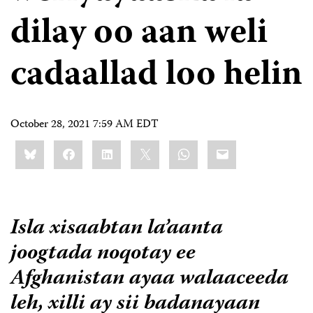
dilay oo aan weli
cadaallad loo helin
October 28, 2021 7:59 AM EDT
Share
Bluesky
Facebook
LinkedIn
X
WhatsApp
Email
this:
Isla xisaabtan la’aanta
joogtada noqotay ee
Afghanistan ayaa walaaceeda
leh, xilli ay sii badanayaan