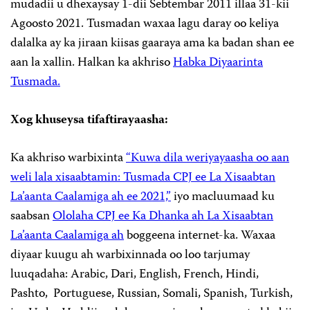
mudadii u dhexaysay 1-dii Sebtembar 2011 illaa 31-kii
Agoosto 2021. Tusmadan waxaa lagu daray oo keliya
dalalka ay ka jiraan kiisas gaaraya ama ka badan shan ee
aan la xallin. Halkan ka akhriso
Habka Diyaarinta
Tusmada.
Xog khuseysa tifaftirayaasha:
Ka akhriso warbixinta
“Kuwa dila weriyayaasha oo aan
weli lala xisaabtamin: Tusmada CPJ ee La Xisaabtan
La’aanta Caalamiga ah ee 2021,”
iyo macluumaad ku
saabsan
Ololaha CPJ ee Ka Dhanka ah La Xisaabtan
La’aanta Caalamiga ah
boggeena internet-ka. Waxaa
diyaar kuugu ah warbixinnada oo loo tarjumay
luuqadaha: Arabic, Dari, English, French, Hindi,
Pashto, Portuguese, Russian, Somali, Spanish, Turkish,