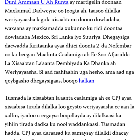
Duni Ammaan U Ah Runta
ay martigelin doonaan
Maxkamad Dadweyne oo Joogta ah, taasoo dilalka
weriyayaasha lagula xisaabtami doono dowladaha,
waxaana ay maxkamadda xukunno ku ridi doontaa
dowladaha Mexico, Sri Lanka iyo Suuriya. Dhegaysiga
dacwadda furitaanka ayaa dhici doonta 2-da Nofembar
oo ku beegan Maalinta Caalamiga ah Ee Soo Afjaridda
La Xisaabtan La’aanta Dembiyada Ka Dhanka ah
Weriyayaasha. Si aad faahfaahin uga hesho, ama aad uga
qeybgasho dhegaysigaas, booqo
halkan.
Tusmada la xisaabtan la’aanta caalamiga ah ee CPJ ayaa
xisaabisa tirada dilalka loo geysto weriyayaasha ee aan la
xallin, iyadoo u eegaysa boqollayda ay dilalkaasi ka
yihiin tirada dadka ku nool waddankaasi. Tusmadan
hadda, CPJ ayaa daraasad ku samaysay dilalkii dhacay