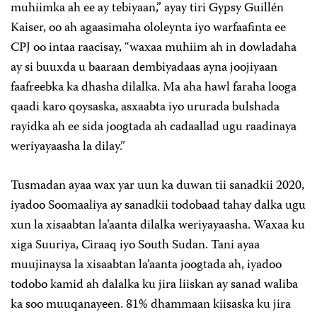
muhiimka ah ee ay tebiyaan,” ayay tiri Gypsy Guillén
Kaiser, oo ah agaasimaha ololeynta iyo warfaafinta ee
CPJ oo intaa raacisay, “waxaa muhiim ah in dowladaha
ay si buuxda u baaraan dembiyadaas ayna joojiyaan
faafreebka ka dhasha dilalka. Ma aha hawl faraha looga
qaadi karo qoysaska, asxaabta iyo ururada bulshada
rayidka ah ee sida joogtada ah cadaallad ugu raadinaya
weriyayaasha la dilay.”
Tusmadan ayaa wax yar uun ka duwan tii sanadkii 2020,
iyadoo Soomaaliya ay sanadkii todobaad tahay dalka ugu
xun la xisaabtan la’aanta dilalka weriyayaasha. Waxaa ku
xiga Suuriya, Ciraaq iyo South Sudan. Tani ayaa
muujinaysa la xisaabtan la’aanta joogtada ah, iyadoo
todobo kamid ah dalalka ku jira liiskan ay sanad waliba
ka soo muuqanayeen. 81% dhammaan kiisaska ku jira