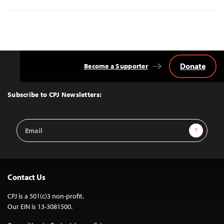
Donate
Become a Supporter
Back
to
Top
Subscribe to CPJ Newsletters:
Email
Sign Up
Address
Contact Us
CPJ is a 501(c)3 non-profit.
Our EIN is 13-3081500.