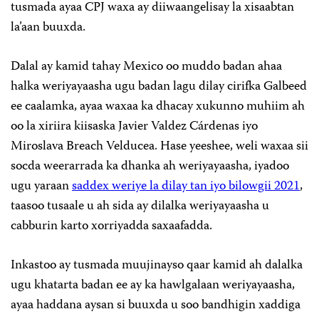
tusmada ayaa CPJ waxa ay diiwaangelisay la xisaabtan
la’aan buuxda.
Dalal ay kamid tahay Mexico oo muddo badan ahaa
halka weriyayaasha ugu badan lagu dilay cirifka Galbeed
ee caalamka, ayaa waxaa ka dhacay xukunno muhiim ah
oo la xiriira kiisaska Javier Valdez Cárdenas iyo
Miroslava Breach Velducea. Hase yeeshee, weli waxaa sii
socda weerarrada ka dhanka ah weriyayaasha, iyadoo
ugu yaraan
saddex weriye la dilay tan iyo bilowgii 2021
,
taasoo tusaale u ah sida ay dilalka weriyayaasha u
cabburin karto xorriyadda saxaafadda.
Inkastoo ay tusmada muujinayso qaar kamid ah dalalka
ugu khatarta badan ee ay ka hawlgalaan weriyayaasha,
ayaa haddana aysan si buuxda u soo bandhigin xaddiga